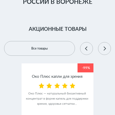
РОССИИ В ВОРОНЕЖЕ
АКЦИОННЫЕ ТОВАРЫ
Все товары
-99%
-99%
крем
Око Плюс капли для зрения
Люм
Око Плюс — натуральный биоактивный
концентрат в форме капель для поддержки
альный
ЛюмиАк
зрения, здоровья сетчатки...
ного
в ф