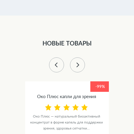
НОВЫЕ ТОВАРЫ
-99%
-99%
ное
Око Плюс капли для зрения
Люм
Око Плюс — натуральный биоактивный
концентрат в форме капель для поддержки
е
ЛюмиАк
зрения, здоровья сетчатки...
рмки
в ф