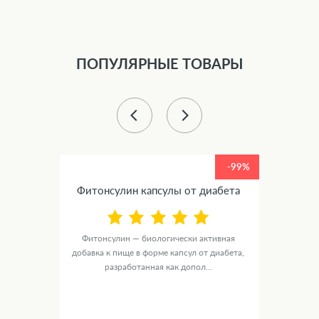
ПОПУЛЯРНЫЕ ТОВАРЫ
-99%
-99%
Фитонсулин капсулы от диабета
от
Фитонсулин — биологически активная
Ястре
ика
добавка к пище в форме капсул от диабета,
основе
е...
разработанная как допол...