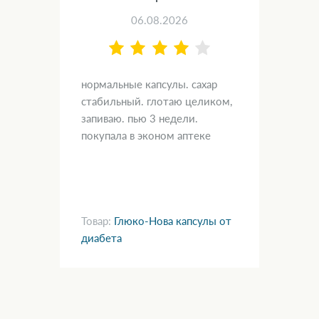
06.08.2026
нормальные капсулы. сахар
Быс
 —
стабильный. глотаю целиком,
дис
я,
запиваю. пью 3 недели.
сле
покупала в эконом аптеке
нан
раз
там
ve)
Товар:
Глюко-Нова капсулы от
Тов
диабета
ге