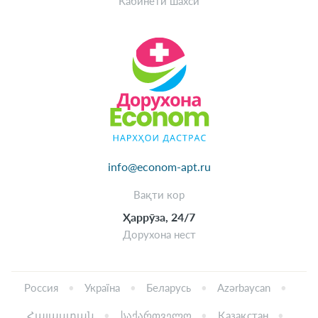
Кабинети шахсӣ
info@econom-apt.ru
Вақти кор
Ҳаррӯза, 24/7
Дорухона нест
Россия
Україна
Беларусь
Azərbaycan
Հայաստան
საქართველო
Қазақстан