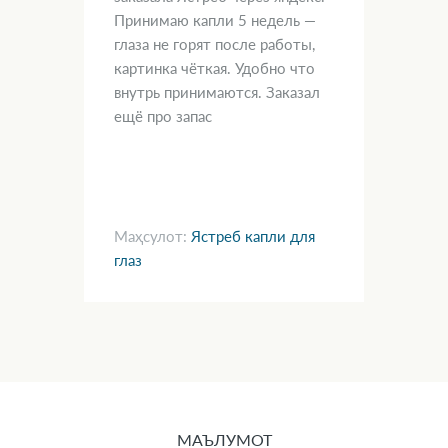
 с
Принимаю капли 5 недель —
bu 
 2
глаза не горят после работы,
ая,
картинка чёткая. Удобно что
внутрь принимаются. Заказал
ещё про запас
Маҳсулот:
Ястреб капли для
Ма
глаз
ом
МАЪЛУМОТ