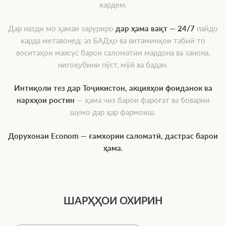
кардем.
Дар назди мо ҳамаи заруриро
дар ҳама вақт — 24/7
пайдо
карда метавонед: аз БАДҳо ва витаминҳои табиӣ то
воситаҳои махсус барои саломатии мардона ва занона,
нигоҳубини пӯст, мӯй ва бадан.
Интиқоли тез дар Тоҷикистон, акцияҳои фоиданок ва
нархҳои ростин
— ҳама чиз барои фароғат ва боварии
шумо дар ҳар фармоиш.
Дорухонаи Econom — ғамхории саломатӣ, дастрас барои
ҳама.
ШАРҲҲОИ ОХИРИН