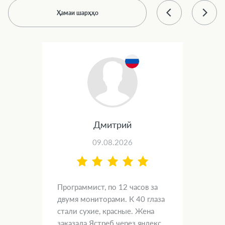
Ҳамаи шарҳҳо
Дмитрий
09.08.2026
Программист, по 12 часов за
Arv
двумя мониторами. К 40 глаза
nara
стали сухие, красные. Жена
şən
заказала Ястреб через яндекс.
şəki