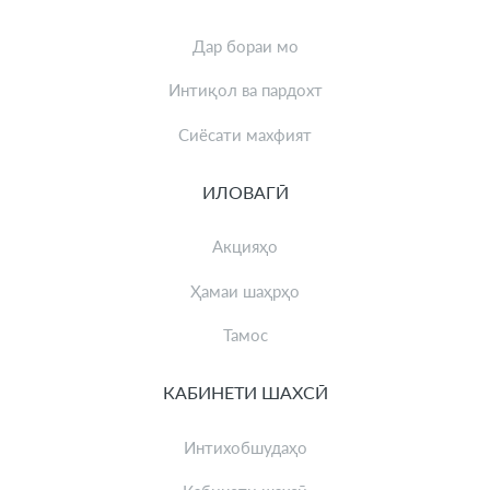
Дар бораи мо
Интиқол ва пардохт
Сиёсати махфият
ИЛОВАГӢ
Акцияҳо
Ҳамаи шаҳрҳо
Тамос
КАБИНЕТИ ШАХСӢ
Интихобшудаҳо