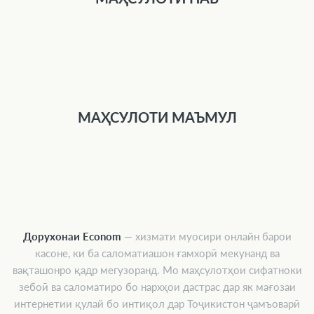
МАҲСУЛОТИ МАЪМУЛ
Дорухонаи Econom
— хизмати муосири онлайн барои
касоне, ки ба саломатиашон ғамхорӣ мекунанд ва
вақташонро қадр мегузоранд. Мо маҳсулотҳои сифатноки
зебоӣ ва саломатиро бо нархҳои дастрас дар як мағозаи
интернетии қулай бо интиқол дар Тоҷикистон ҷамъоварӣ