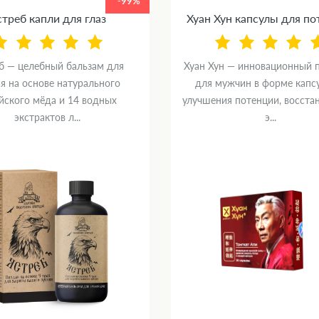
-99%
треб капли для глаз
Хуан Хун капсулы для п
б — целебный бальзам для
Хуан Хун — инновационный 
я на основе натурального
для мужчин в форме капс
йского мёда и 14 водных
улучшения потенции, восста
экстрактов л...
э...