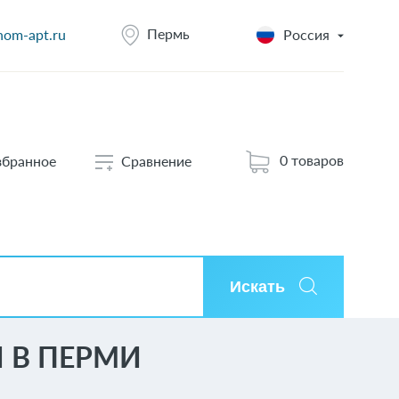
Пермь
nom-apt.ru
Россия
0 товаров
збранное
Сравнение
Искать
 В ПЕРМИ