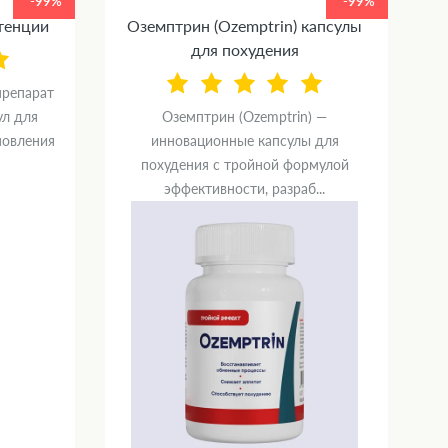
-99%
-99%
отенции
Оземптрин (Ozemptrin) капсулы
С
для похудения
препарат
ул для
Оземптрин (Ozemptrin) —
новления
инновационные капсулы для
п
похудения с тройной формулой
эффективности, разраб...