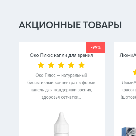
АКЦИОННЫЕ ТОВАРЫ
99%
-99%
ем
Око Плюс капли для зрения
ЛюмиАк
Око Плюс — натуральный
биоактивный концентрат в форме
ЛюмиАк
ер
капель для поддержки зрения,
красот
здоровья сетчатки...
(шотов