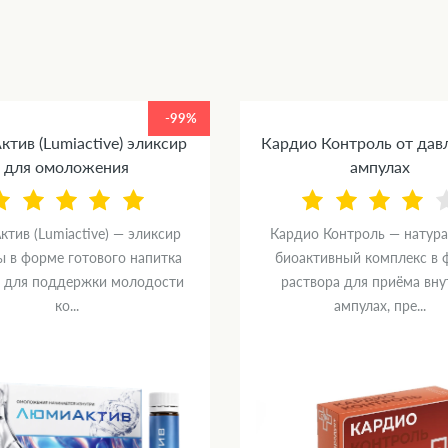
-99%
тив (Lumiactive) эликсир
Кардио Контроль от дав
для омоложения
ампулах
тив (Lumiactive) — эликсир
Кардио Контроль — натур
ы в форме готового напитка
биоактивный комплекс в 
) для поддержки молодости
раствора для приёма вну
ко...
ампулах, пре...