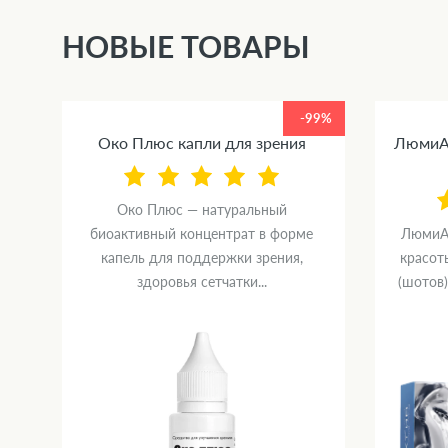
НОВЫЕ ТОВАРЫ
99%
-99%
Око Плюс капли для зрения
ЛюмиАк
Око Плюс — натуральный
биоактивный концентрат в форме
ЛюмиАк
капель для поддержки зрения,
красот
здоровья сетчатки...
(шотов