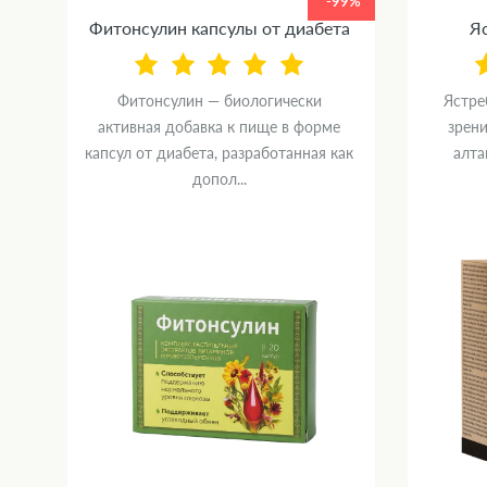
99%
-99%
Фитонсулин капсулы от диабета
Яс
Фитонсулин — биологически
Ястре
ка
активная добавка к пище в форме
зрени
капсул от диабета, разработанная как
алта
допол...