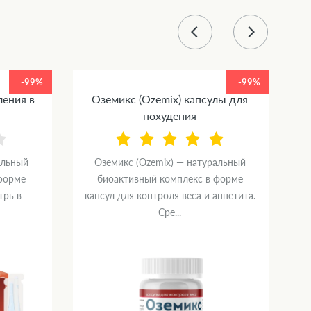
-99%
-99%
ления в
Оземикс (Ozemix) капсулы для
похудения
альный
Оземикс (Ozemix) — натуральный
форме
биоактивный комплекс в форме
трь в
капсул для контроля веса и аппетита.
Сре...