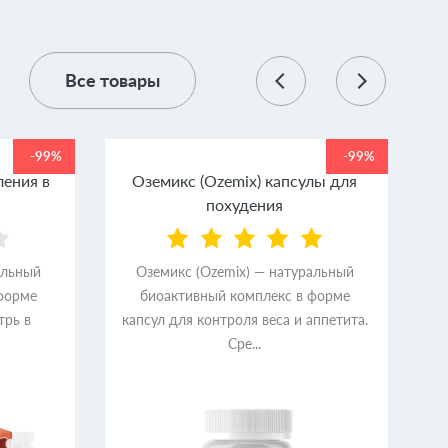
Все товары
-99%
-99%
ления в
Оземикс (Ozemix) капсулы для
похудения
альный
Оземикс (Ozemix) — натуральный
форме
биоактивный комплекс в форме
трь в
капсул для контроля веса и аппетита.
Сре...