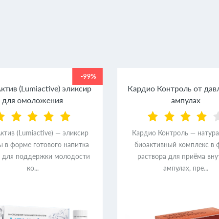
-99%
тив (Lumiactive) эликсир
Кардио Контроль от дав
для омоложения
ампулах
тив (Lumiactive) — эликсир
Кардио Контроль — натур
ы в форме готового напитка
биоактивный комплекс в 
) для поддержки молодости
раствора для приёма вну
ко...
ампулах, пре...