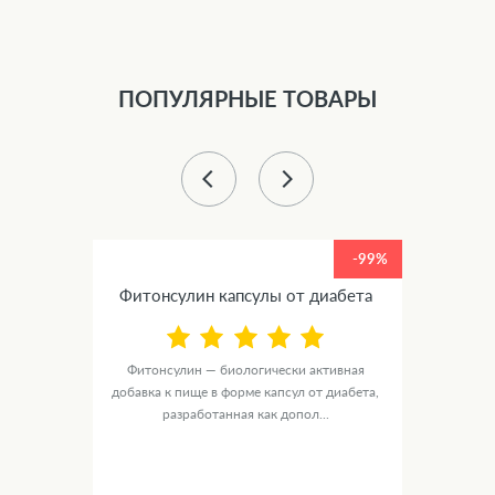
ПОПУЛЯРНЫЕ ТОВАРЫ
-99%
-99%
Фитонсулин капсулы от диабета
от
Фитонсулин — биологически активная
Ястре
ика
добавка к пище в форме капсул от диабета,
основе
е...
разработанная как допол...