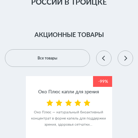
РОССИИ В ТРОИЦКЕ
АКЦИОННЫЕ ТОВАРЫ
Все товары
-99%
-99%
крем
Око Плюс капли для зрения
Люм
Око Плюс — натуральный биоактивный
концентрат в форме капель для поддержки
альный
ЛюмиАк
зрения, здоровья сетчатки...
ного
в ф