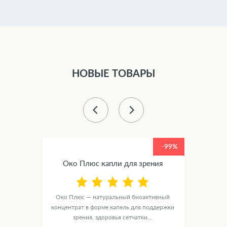
НОВЫЕ ТОВАРЫ
-99%
-99%
ное
Око Плюс капли для зрения
Люм
Око Плюс — натуральный биоактивный
концентрат в форме капель для поддержки
е
ЛюмиАк
зрения, здоровья сетчатки...
рмки
в ф