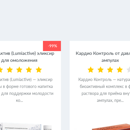
-99%
тив (Lumiactive) эликсир
Кардио Контроль от дав
для омоложения
ампулах
тив (Lumiactive) — эликсир
Кардио Контроль — натур
ы в форме готового напитка
биоактивный комплекс в 
) для поддержки молодости
раствора для приёма вну
ко...
ампулах, пре...