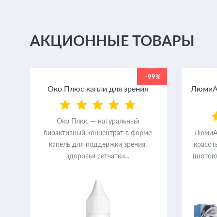
АКЦИОННЫЕ ТОВАРЫ
99%
-99%
ем
Око Плюс капли для зрения
ЛюмиАк
Око Плюс — натуральный
биоактивный концентрат в форме
ЛюмиАк
ер
капель для поддержки зрения,
красот
здоровья сетчатки...
(шотов