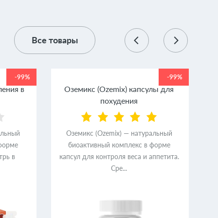
Все товары
-99%
-99%
ления в
Оземикс (Ozemix) капсулы для
похудения
альный
Оземикс (Ozemix) — натуральный
форме
биоактивный комплекс в форме
трь в
капсул для контроля веса и аппетита.
Сре...