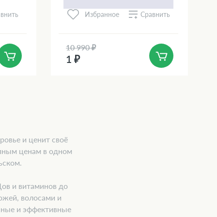
внить
Сравнить
Избранное
10 990 ₽
1 ₽
ровье и ценит своё
пным ценам в одном
ьском.
Дов и витаминов до
ожей, волосами и
жные и эффективные