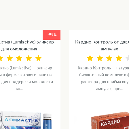
-99%
тив (Lumiactive) эликсир
Кардио Контроль от дав
для омоложения
ампулах
тив (Lumiactive) — эликсир
Кардио Контроль — натур
ы в форме готового напитка
биоактивный комплекс в 
) для поддержки молодости
раствора для приёма вну
ко...
ампулах, пре...