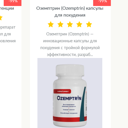
-99%
-99%
отенции
Оземптрин (Ozemptrin) капсулы
С
для похудения
препарат
ул для
Оземптрин (Ozemptrin) —
новления
инновационные капсулы для
п
похудения с тройной формулой
эффективности, разраб...