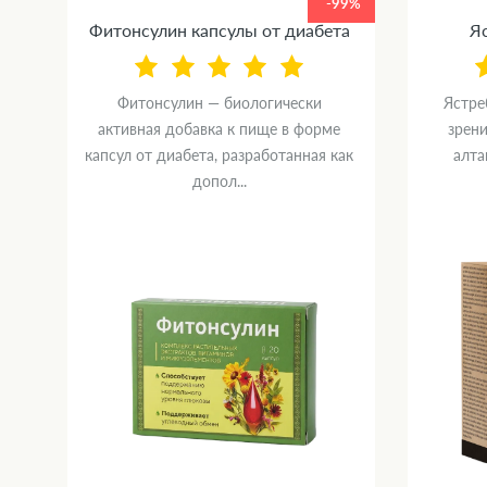
99%
-99%
Фитонсулин капсулы от диабета
Яс
Фитонсулин — биологически
Ястре
ка
активная добавка к пище в форме
зрени
капсул от диабета, разработанная как
алта
допол...