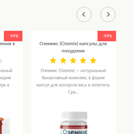
-99%
-99%
ления в
Оземикс (Ozemix) капсулы для
похудения
альный
Оземикс (Ozemix) — натуральный
форме
биоактивный комплекс в форме
трь в
капсул для контроля веса и аппетита.
Сре...