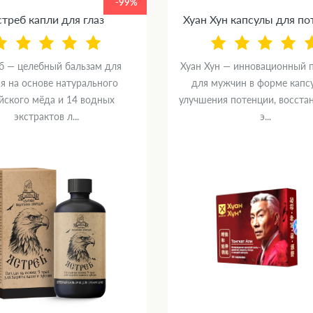
-99%
треб капли для глаз
Хуан Хун капсулы для п
б — целебный бальзам для
Хуан Хун — инновационный 
я на основе натурального
для мужчин в форме капс
йского мёда и 14 водных
улучшения потенции, восста
экстрактов л...
э...