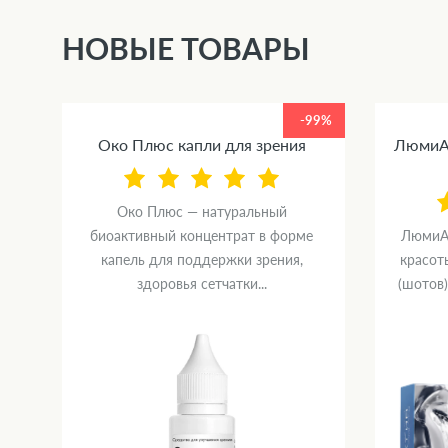
НОВЫЕ ТОВАРЫ
99%
-99%
Око Плюс капли для зрения
ЛюмиАк
Око Плюс — натуральный
биоактивный концентрат в форме
ЛюмиАк
капель для поддержки зрения,
красот
здоровья сетчатки...
(шотов