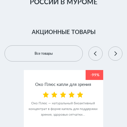
РОССИИ В МУРОМЕ
АКЦИОННЫЕ ТОВАРЫ
Все товары
-99%
-99%
крем
Око Плюс капли для зрения
Люм
Око Плюс — натуральный биоактивный
концентрат в форме капель для поддержки
альный
ЛюмиАк
зрения, здоровья сетчатки...
ного
в ф