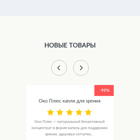
НОВЫЕ ТОВАРЫ
-99%
-99%
ное
Око Плюс капли для зрения
Люм
Око Плюс — натуральный биоактивный
концентрат в форме капель для поддержки
е
ЛюмиАк
зрения, здоровья сетчатки...
рмки
в ф