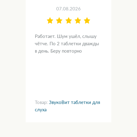
07.08.2026
Работает. Шум ушёл, слышу
Зак
чётче. По 2 таблетки дважды
тюб
е.
в день. Беру повторно
сер
гиа
глю
Пап
пал
Товар:
ЗвукоВит таблетки для
Тов
слуха
для