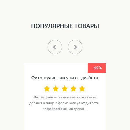
ПОПУЛЯРНЫЕ ТОВАРЫ
-99%
-99%
Фитонсулин капсулы от диабета
от
Фитонсулин — биологически активная
Ястре
ика
добавка к пище в форме капсул от диабета,
основе
е...
разработанная как допол...