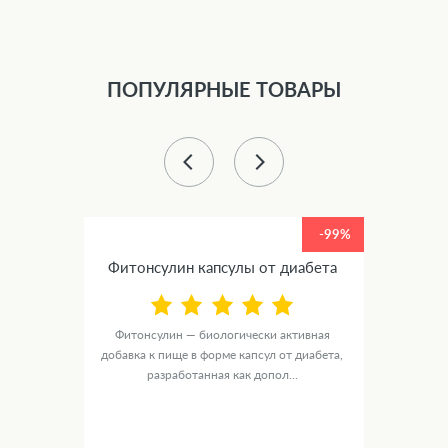
ПОПУЛЯРНЫЕ ТОВАРЫ
-99%
-99%
Фитонсулин капсулы от диабета
от
Фитонсулин — биологически активная
Ястре
ика
добавка к пище в форме капсул от диабета,
основе
е...
разработанная как допол...