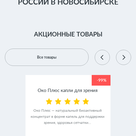
РОССИИ В НОВОСИБИРСКЕ
АКЦИОННЫЕ ТОВАРЫ
Все товары
-99%
-99%
крем
Око Плюс капли для зрения
Люм
Око Плюс — натуральный биоактивный
концентрат в форме капель для поддержки
альный
ЛюмиАк
зрения, здоровья сетчатки...
ного
в ф