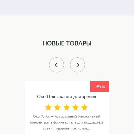
НОВЫЕ ТОВАРЫ
-99%
-99%
ное
Око Плюс капли для зрения
Люм
Око Плюс — натуральный биоактивный
концентрат в форме капель для поддержки
е
ЛюмиАк
зрения, здоровья сетчатки...
рмки
в ф