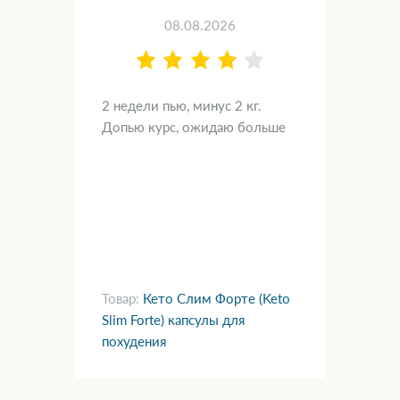
08.08.2026
а.
2 недели пью, минус 2 кг.
Хот
—
Допью курс, ожидаю больше
нач
Наш
раю.
янд
пол
чув
пят
Товар:
Кето Слим Форте (Keto
для
Slim Forte) капсулы для
Тов
похудения
по