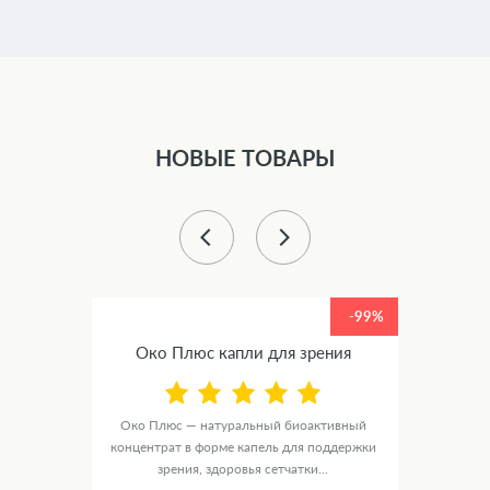
НОВЫЕ ТОВАРЫ
-99%
-99%
ное
Око Плюс капли для зрения
Люм
Око Плюс — натуральный биоактивный
концентрат в форме капель для поддержки
е
ЛюмиАк
зрения, здоровья сетчатки...
рмки
в ф