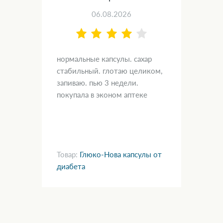
06.08.2026
нормальные капсулы. сахар
Быс
 —
стабильный. глотаю целиком,
дис
я,
запиваю. пью 3 недели.
сле
покупала в эконом аптеке
нан
раз
там
ve)
Товар:
Глюко-Нова капсулы от
Тов
диабета
ге