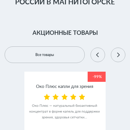
РОССИИ В МАГНИТОГОРСКЕ
АКЦИОННЫЕ ТОВАРЫ
Все товары
-99%
-99%
крем
Око Плюс капли для зрения
Люм
Око Плюс — натуральный биоактивный
концентрат в форме капель для поддержки
альный
ЛюмиАк
зрения, здоровья сетчатки...
ного
в ф