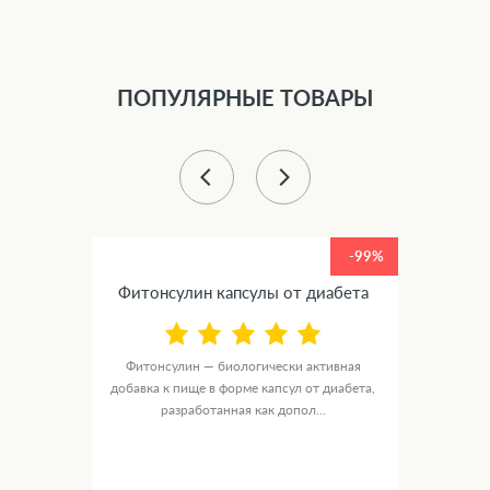
ПОПУЛЯРНЫЕ ТОВАРЫ
-99%
-99%
Фитонсулин капсулы от диабета
от
Фитонсулин — биологически активная
Ястре
ика
добавка к пище в форме капсул от диабета,
основе
е...
разработанная как допол...