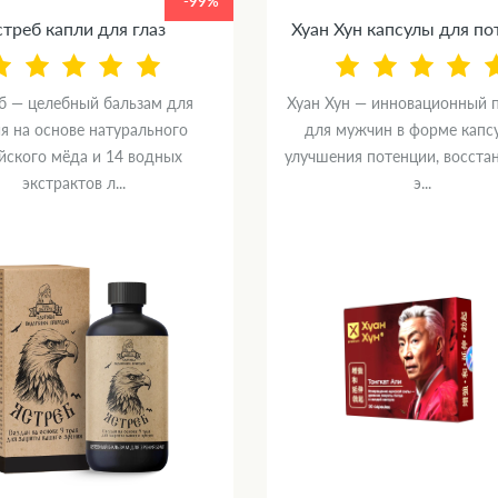
-99%
треб капли для глаз
Хуан Хун капсулы для п
б — целебный бальзам для
Хуан Хун — инновационный 
я на основе натурального
для мужчин в форме капс
йского мёда и 14 водных
улучшения потенции, восста
экстрактов л...
э...