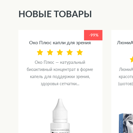
НОВЫЕ ТОВАРЫ
99%
-99%
Око Плюс капли для зрения
ЛюмиАк
Око Плюс — натуральный
биоактивный концентрат в форме
ЛюмиАк
капель для поддержки зрения,
красот
здоровья сетчатки...
(шотов