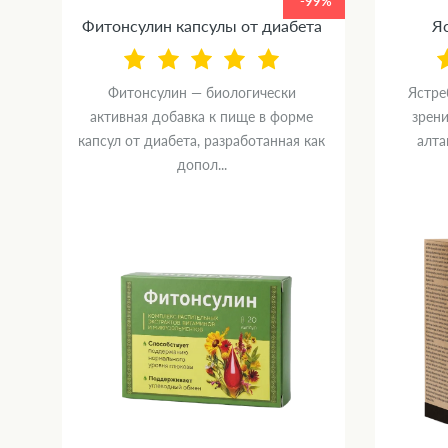
99%
-99%
Фитонсулин капсулы от диабета
Яс
Фитонсулин — биологически
Ястре
ка
активная добавка к пище в форме
зрени
капсул от диабета, разработанная как
алта
допол...