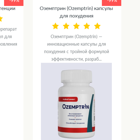
-99%
-99%
отенции
Оземптрин (Ozemptrin) капсулы
С
для похудения
препарат
ул для
Оземптрин (Ozemptrin) —
новления
инновационные капсулы для
п
похудения с тройной формулой
эффективности, разраб...