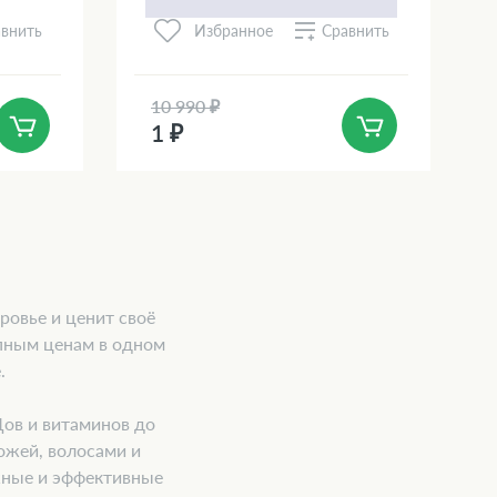
внить
Сравнить
Избранное
10 990 ₽
1 ₽
ровье и ценит своё
пным ценам в одном
.
Дов и витаминов до
ожей, волосами и
жные и эффективные