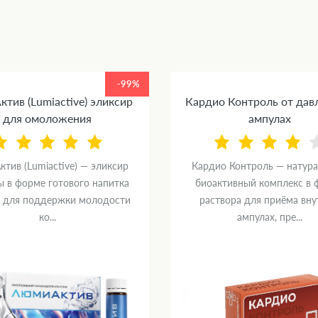
-99%
тив (Lumiactive) эликсир
Кардио Контроль от дав
для омоложения
ампулах
тив (Lumiactive) — эликсир
Кардио Контроль — натур
ы в форме готового напитка
биоактивный комплекс в 
) для поддержки молодости
раствора для приёма вну
ко...
ампулах, пре...