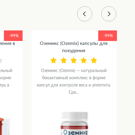
-99%
-99%
ления в
Оземикс (Ozemix) капсулы для
похудения
альный
Оземикс (Ozemix) — натуральный
форме
биоактивный комплекс в форме
трь в
капсул для контроля веса и аппетита.
Сре...