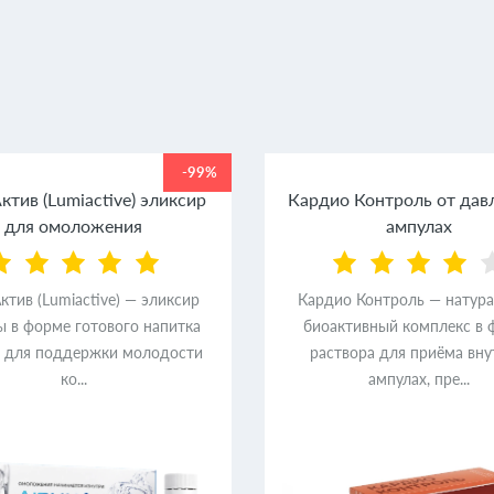
-99%
тив (Lumiactive) эликсир
Кардио Контроль от дав
для омоложения
ампулах
тив (Lumiactive) — эликсир
Кардио Контроль — натур
ы в форме готового напитка
биоактивный комплекс в 
) для поддержки молодости
раствора для приёма вну
ко...
ампулах, пре...