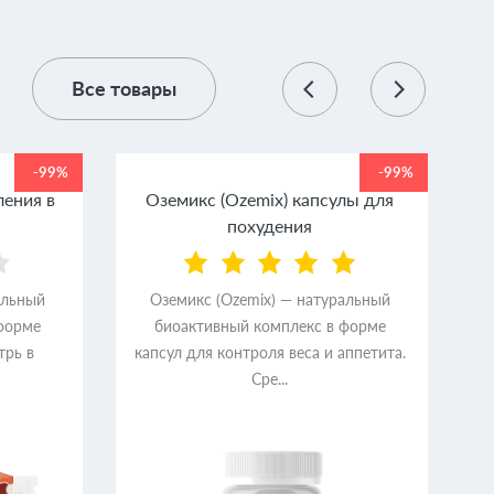
Все товары
-99%
-99%
ления в
Оземикс (Ozemix) капсулы для
похудения
альный
Оземикс (Ozemix) — натуральный
форме
биоактивный комплекс в форме
трь в
капсул для контроля веса и аппетита.
Сре...