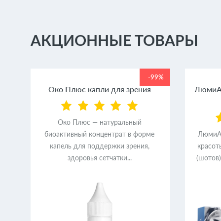
АКЦИОННЫЕ ТОВАРЫ
99%
-99%
ем
Око Плюс капли для зрения
ЛюмиАк
Око Плюс — натуральный
биоактивный концентрат в форме
ЛюмиАк
ер
капель для поддержки зрения,
красот
здоровья сетчатки...
(шотов