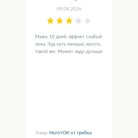
09.08.2026
а,
Мажу 10 дней, эффект слабый
Дал
пока. Зуд чуть меньше, ноготь
рей
такой же. Может надо дольше
пре
2
чи
доб
мес
спо
е
поб
лку
Товар:
НоготОК от грибка