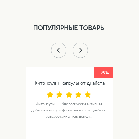
ПОПУЛЯРНЫЕ ТОВАРЫ
-99%
-99%
Фитонсулин капсулы от диабета
от
Фитонсулин — биологически активная
Ястре
ика
добавка к пище в форме капсул от диабета,
основе
е...
разработанная как допол...