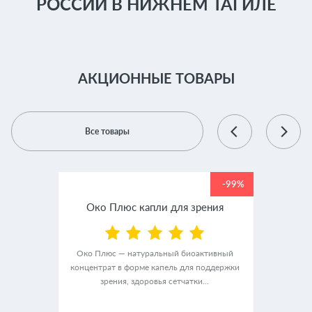
РОССИИ В НИЖНЕМ ТАГИЛЕ
АКЦИОННЫЕ ТОВАРЫ
Все товары
-99%
-99%
крем
Око Плюс капли для зрения
Люм
Око Плюс — натуральный биоактивный
концентрат в форме капель для поддержки
альный
ЛюмиАк
зрения, здоровья сетчатки...
ного
в ф