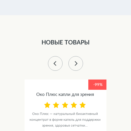
НОВЫЕ ТОВАРЫ
-99%
-99%
ное
Око Плюс капли для зрения
Люм
Око Плюс — натуральный биоактивный
концентрат в форме капель для поддержки
е
ЛюмиАк
зрения, здоровья сетчатки...
рмки
в ф