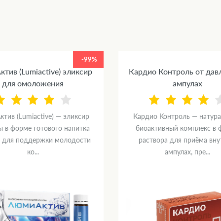
-99%
тив (Lumiactive) эликсир
Кардио Контроль от дав
для омоложения
ампулах
тив (Lumiactive) — эликсир
Кардио Контроль — натур
ы в форме готового напитка
биоактивный комплекс в 
) для поддержки молодости
раствора для приёма вну
ко...
ампулах, пре...