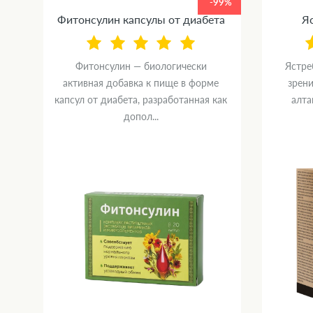
99%
-99%
Фитонсулин капсулы от диабета
Яс
Фитонсулин — биологически
Ястре
ка
активная добавка к пище в форме
зрени
капсул от диабета, разработанная как
алта
допол...