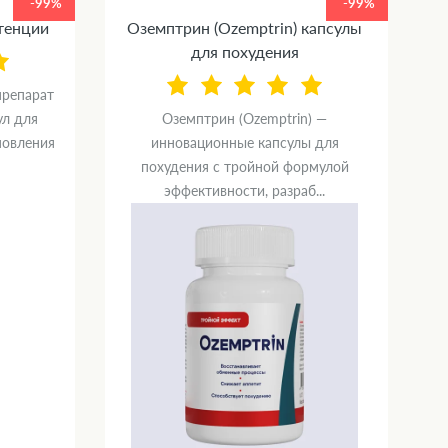
-99%
-99%
отенции
Оземптрин (Ozemptrin) капсулы
С
для похудения
препарат
ул для
Оземптрин (Ozemptrin) —
новления
инновационные капсулы для
п
похудения с тройной формулой
эффективности, разраб...