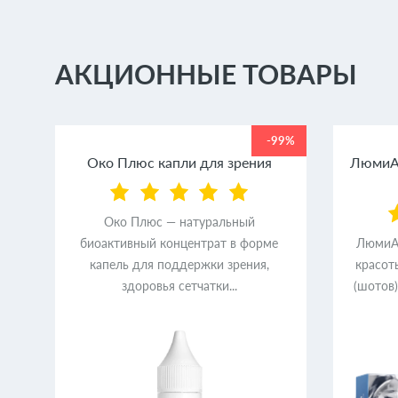
АКЦИОННЫЕ ТОВАРЫ
99%
-99%
ем
Око Плюс капли для зрения
ЛюмиАк
Око Плюс — натуральный
биоактивный концентрат в форме
ЛюмиАк
ер
капель для поддержки зрения,
красот
здоровья сетчатки...
(шотов