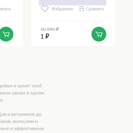
внить
Сравнить
Избранное
10 990 ₽
1 ₽
ровье и ценит своё
пным ценам в одном
е.
Дов и витаминов до
ожей, волосами и
жные и эффективные