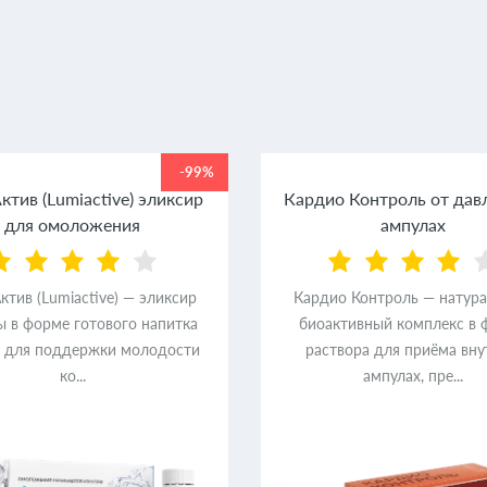
-99%
тив (Lumiactive) эликсир
Кардио Контроль от дав
для омоложения
ампулах
тив (Lumiactive) — эликсир
Кардио Контроль — натур
ы в форме готового напитка
биоактивный комплекс в 
) для поддержки молодости
раствора для приёма вну
ко...
ампулах, пре...