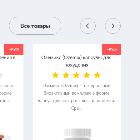
Все товары
-99%
-99%
ления в
Оземикс (Ozemix) капсулы для
похудения
альный
Оземикс (Ozemix) — натуральный
форме
биоактивный комплекс в форме
трь в
капсул для контроля веса и аппетита.
Сре...