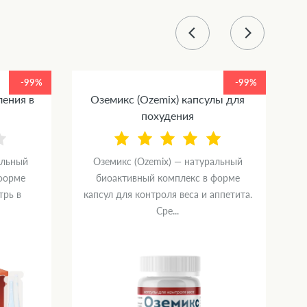
-99%
-99%
ления в
Оземикс (Ozemix) капсулы для
похудения
альный
Оземикс (Ozemix) — натуральный
форме
биоактивный комплекс в форме
трь в
капсул для контроля веса и аппетита.
Сре...