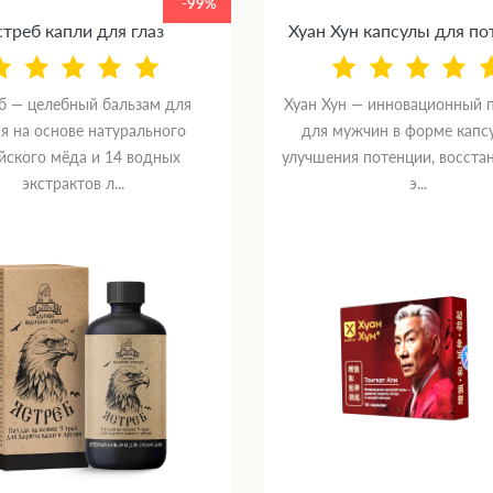
-99%
треб капли для глаз
Хуан Хун капсулы для п
б — целебный бальзам для
Хуан Хун — инновационный 
я на основе натурального
для мужчин в форме капс
йского мёда и 14 водных
улучшения потенции, восста
экстрактов л...
э...