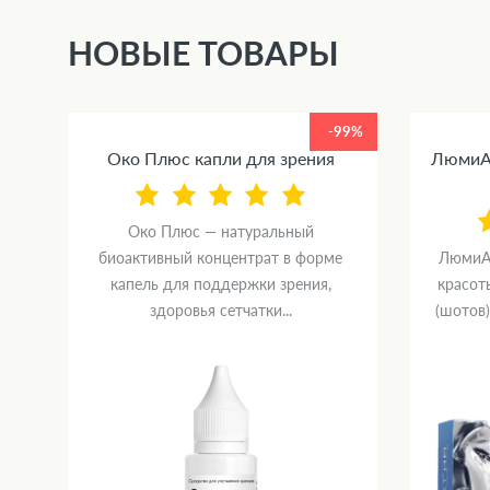
НОВЫЕ ТОВАРЫ
99%
-99%
Око Плюс капли для зрения
ЛюмиАк
Око Плюс — натуральный
биоактивный концентрат в форме
ЛюмиАк
капель для поддержки зрения,
красот
здоровья сетчатки...
(шотов