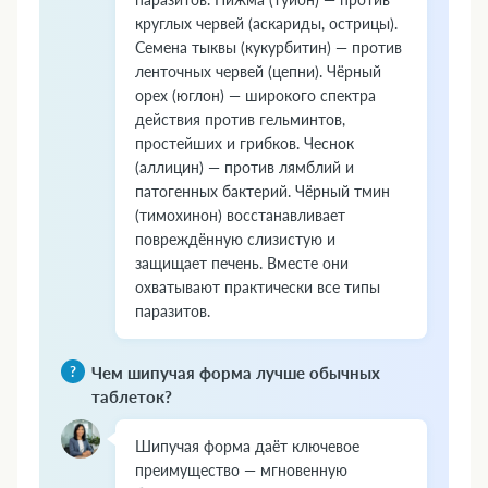
круглых червей (аскариды, острицы).
Семена тыквы (кукурбитин) — против
ленточных червей (цепни). Чёрный
орех (юглон) — широкого спектра
действия против гельминтов,
простейших и грибков. Чеснок
(аллицин) — против лямблий и
патогенных бактерий. Чёрный тмин
(тимохинон) восстанавливает
повреждённую слизистую и
защищает печень. Вместе они
охватывают практически все типы
паразитов.
Чем шипучая форма лучше обычных
таблеток?
Шипучая форма даёт ключевое
преимущество — мгновенную