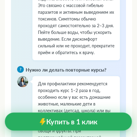
Это связано с массовой гибелью
паразитов и активным выведением их
токсинов. Симптомы обычно
проходят самостоятельно за 2–3 дня.
Пейте больше воды, чтобы ускорить
выведение. Если дискомфорт
сильный или не проходит, прекратите
приём и обратитесь к врачу.
Нужно ли делать повторные курсы?
Для профилактики рекомендуется
проходить курс 1–2 раза в год,
особенно если у вас есть домашние
животные, маленькие дети в
коллективах (детсад, школа) или вы
часто употребляете сырую рыбу,
Купить в 1 клик
мясо с кровью, плохо промытые
овощи и фрукты. При