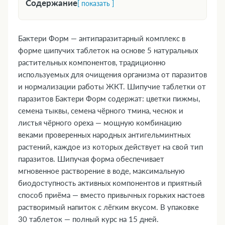
Содержание
[ показать ]
1. Форма выпуска
2. Фармакологическая группа
Бактери Форм — антипаразитарный комплекс в
3. Фармакодинамика и фармакокинетика
форме шипучих таблеток на основе 5 натуральных
4. Где купить Бактери Форм, наличие и цены в
растительных компонентов, традиционно
используемых для очищения организма от паразитов
аптеках в Темиртау
и нормализации работы ЖКТ. Шипучие таблетки от
5. Показания к применению
паразитов Бактери Форм содержат: цветки пижмы,
6. Противопоказания
семена тыквы, семена чёрного тмина, чеснок и
7. Состав
листья чёрного ореха — мощную комбинацию
8. Инструкция по применению и дозы
веками проверенных народных антигельминтных
9. Возможные побочные эффекты
растений, каждое из которых действует на свой тип
10. Преимущества
паразитов. Шипучая форма обеспечивает
11. Передозировка
мгновенное растворение в воде, максимальную
биодоступность активных компонентов и приятный
12. Особые указания
способ приёма — вместо привычных горьких настоев
13. Применение при беременности и
растворимый напиток с лёгким вкусом. В упаковке
кормлении грудью
30 таблеток — полный курс на 15 дней.
14. Влияние на способность управлять