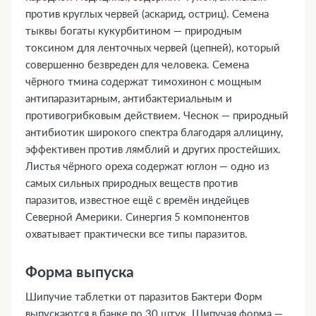
против круглых червей (аскарид, остриц). Семена
тыквы богаты кукурбитином — природным
токсином для ленточных червей (цепней), который
совершенно безвреден для человека. Семена
чёрного тмина содержат тимохинон с мощным
антипаразитарным, антибактериальным и
противогрибковым действием. Чеснок — природный
антибиотик широкого спектра благодаря аллицину,
эффективен против лямблий и других простейших.
Листья чёрного ореха содержат юглон — одно из
самых сильных природных веществ против
паразитов, известное ещё с времён индейцев
Северной Америки. Синергия 5 компонентов
охватывает практически все типы паразитов.
Форма выпуска
Шипучие таблетки от паразитов Бактери Форм
выпускаются в банке по 30 штук. Шипучая форма —