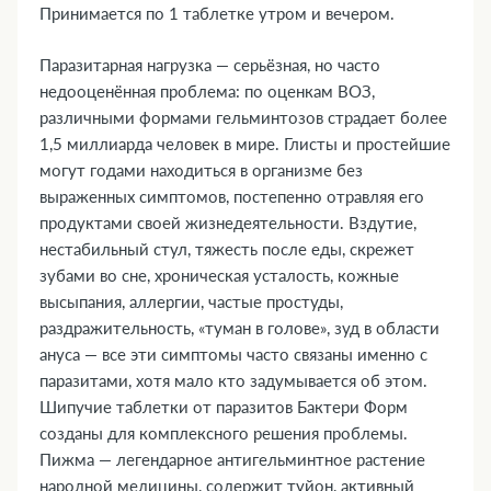
Принимается по 1 таблетке утром и вечером.
транспортными средствами и механизмами
15. Совместимость с алкоголем
Паразитарная нагрузка — серьёзная, но часто
16. Условия хранения
недооценённая проблема: по оценкам ВОЗ,
17. ТОП-5 вопросов эксперту
различными формами гельминтозов страдает более
1,5 миллиарда человек в мире. Глисты и простейшие
могут годами находиться в организме без
выраженных симптомов, постепенно отравляя его
продуктами своей жизнедеятельности. Вздутие,
нестабильный стул, тяжесть после еды, скрежет
зубами во сне, хроническая усталость, кожные
высыпания, аллергии, частые простуды,
раздражительность, «туман в голове», зуд в области
ануса — все эти симптомы часто связаны именно с
паразитами, хотя мало кто задумывается об этом.
Шипучие таблетки от паразитов Бактери Форм
созданы для комплексного решения проблемы.
Пижма — легендарное антигельминтное растение
народной медицины, содержит туйон, активный