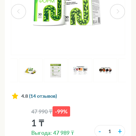
4.8
(14 отзывов)
47 990 ₸
-99%
1 ₸
-
+
Выгода: 47 989 ₸