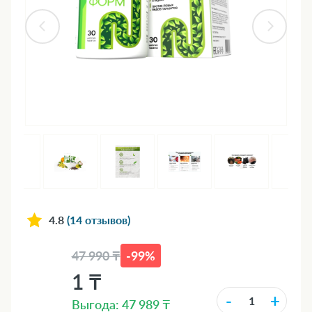
4.8
(14 отзывов)
47 990 ₸
-99%
1 ₸
-
+
Выгода: 47 989 ₸