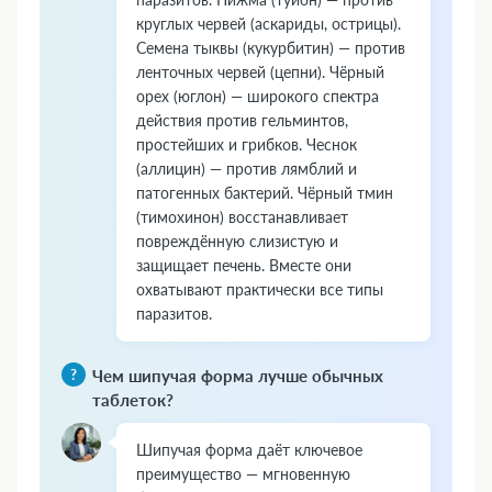
круглых червей (аскариды, острицы).
Семена тыквы (кукурбитин) — против
ленточных червей (цепни). Чёрный
орех (юглон) — широкого спектра
действия против гельминтов,
простейших и грибков. Чеснок
(аллицин) — против лямблий и
патогенных бактерий. Чёрный тмин
(тимохинон) восстанавливает
повреждённую слизистую и
защищает печень. Вместе они
охватывают практически все типы
паразитов.
Чем шипучая форма лучше обычных
таблеток?
Шипучая форма даёт ключевое
преимущество — мгновенную