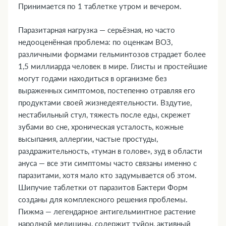
Принимается по 1 таблетке утром и вечером.
транспортными средствами и механизмами
15. Совместимость с алкоголем
Паразитарная нагрузка — серьёзная, но часто
16. Условия хранения
недооценённая проблема: по оценкам ВОЗ,
17. ТОП-5 вопросов эксперту
различными формами гельминтозов страдает более
1,5 миллиарда человек в мире. Глисты и простейшие
могут годами находиться в организме без
выраженных симптомов, постепенно отравляя его
продуктами своей жизнедеятельности. Вздутие,
нестабильный стул, тяжесть после еды, скрежет
зубами во сне, хроническая усталость, кожные
высыпания, аллергии, частые простуды,
раздражительность, «туман в голове», зуд в области
ануса — все эти симптомы часто связаны именно с
паразитами, хотя мало кто задумывается об этом.
Шипучие таблетки от паразитов Бактери Форм
созданы для комплексного решения проблемы.
Пижма — легендарное антигельминтное растение
народной медицины, содержит туйон, активный