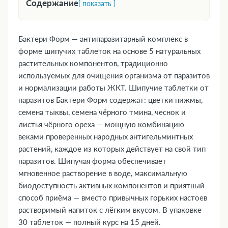
Содержание
[ показать ]
1. Форма выпуска
2. Фармакологическая группа
Бактери Форм — антипаразитарный комплекс в
3. Фармакодинамика и фармакокинетика
форме шипучих таблеток на основе 5 натуральных
4. Где купить Бактери Форм, наличие и цены в
растительных компонентов, традиционно
используемых для очищения организма от паразитов
аптеках в Таразе
и нормализации работы ЖКТ. Шипучие таблетки от
5. Показания к применению
паразитов Бактери Форм содержат: цветки пижмы,
6. Противопоказания
семена тыквы, семена чёрного тмина, чеснок и
7. Состав
листья чёрного ореха — мощную комбинацию
8. Инструкция по применению и дозы
веками проверенных народных антигельминтных
9. Возможные побочные эффекты
растений, каждое из которых действует на свой тип
10. Преимущества
паразитов. Шипучая форма обеспечивает
11. Передозировка
мгновенное растворение в воде, максимальную
биодоступность активных компонентов и приятный
12. Особые указания
способ приёма — вместо привычных горьких настоев
13. Применение при беременности и
растворимый напиток с лёгким вкусом. В упаковке
кормлении грудью
30 таблеток — полный курс на 15 дней.
14. Влияние на способность управлять