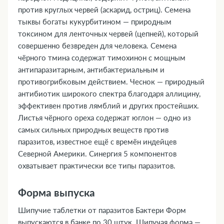
против круглых червей (аскарид, остриц). Семена
тыквы богаты кукурбитином — природным
токсином для ленточных червей (цепней), который
совершенно безвреден для человека. Семена
чёрного тмина содержат тимохинон с мощным
антипаразитарным, антибактериальным и
противогрибковым действием. Чеснок — природный
антибиотик широкого спектра благодаря аллицину,
эффективен против лямблий и других простейших.
Листья чёрного ореха содержат юглон — одно из
самых сильных природных веществ против
паразитов, известное ещё с времён индейцев
Северной Америки. Синергия 5 компонентов
охватывает практически все типы паразитов.
Форма выпуска
Шипучие таблетки от паразитов Бактери Форм
выпускаются в банке по 30 штук. Шипучая форма —