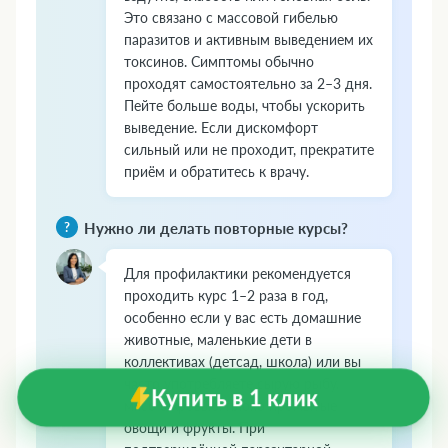
Это связано с массовой гибелью
паразитов и активным выведением их
токсинов. Симптомы обычно
проходят самостоятельно за 2–3 дня.
Пейте больше воды, чтобы ускорить
выведение. Если дискомфорт
сильный или не проходит, прекратите
приём и обратитесь к врачу.
Нужно ли делать повторные курсы?
Для профилактики рекомендуется
проходить курс 1–2 раза в год,
особенно если у вас есть домашние
животные, маленькие дети в
коллективах (детсад, школа) или вы
часто употребляете сырую рыбу,
Купить в 1 клик
мясо с кровью, плохо промытые
овощи и фрукты. При