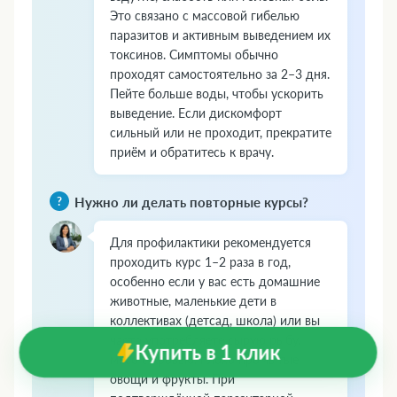
Это связано с массовой гибелью
паразитов и активным выведением их
токсинов. Симптомы обычно
проходят самостоятельно за 2–3 дня.
Пейте больше воды, чтобы ускорить
выведение. Если дискомфорт
сильный или не проходит, прекратите
приём и обратитесь к врачу.
Нужно ли делать повторные курсы?
Для профилактики рекомендуется
проходить курс 1–2 раза в год,
особенно если у вас есть домашние
животные, маленькие дети в
коллективах (детсад, школа) или вы
часто употребляете сырую рыбу,
Купить в 1 клик
мясо с кровью, плохо промытые
овощи и фрукты. При