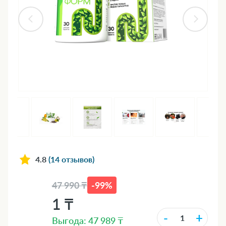
4.8
(14 отзывов)
47 990 ₸
-99%
1 ₸
-
+
Выгода: 47 989 ₸