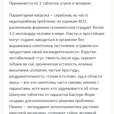
Принимается по 1 таблетке утром и вечером.
транспортными средствами и механизмами
15. Совместимость с алкоголем
Паразитарная нагрузка — серьёзная, но часто
16. Условия хранения
недооценённая проблема: по оценкам ВОЗ,
17. ТОП-5 вопросов эксперту
различными формами гельминтозов страдает более
1,5 миллиарда человек в мире. Глисты и простейшие
могут годами находиться в организме без
выраженных симптомов, постепенно отравляя его
продуктами своей жизнедеятельности. Вздутие,
нестабильный стул, тяжесть после еды, скрежет
зубами во сне, хроническая усталость, кожные
высыпания, аллергии, частые простуды,
раздражительность, «туман в голове», зуд в области
ануса — все эти симптомы часто связаны именно с
паразитами, хотя мало кто задумывается об этом.
Шипучие таблетки от паразитов Бактери Форм
созданы для комплексного решения проблемы.
Пижма — легендарное антигельминтное растение
народной медицины, содержит туйон, активный