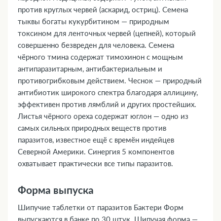
против круглых червей (аскарид, остриц). Семена
тыквы богаты кукурбитином — природным
токсином для ленточных червей (цепней), который
совершенно безвреден для человека. Семена
чёрного тмина содержат тимохинон с мощным
антипаразитарным, антибактериальным и
противогрибковым действием. Чеснок — природный
антибиотик широкого спектра благодаря аллицину,
эффективен против лямблий и других простейших.
Листья чёрного ореха содержат юглон — одно из
самых сильных природных веществ против
паразитов, известное ещё с времён индейцев
Северной Америки. Синергия 5 компонентов
охватывает практически все типы паразитов.
Форма выпуска
Шипучие таблетки от паразитов Бактери Форм
выпускаются в банке по 30 штук. Шипучая форма —