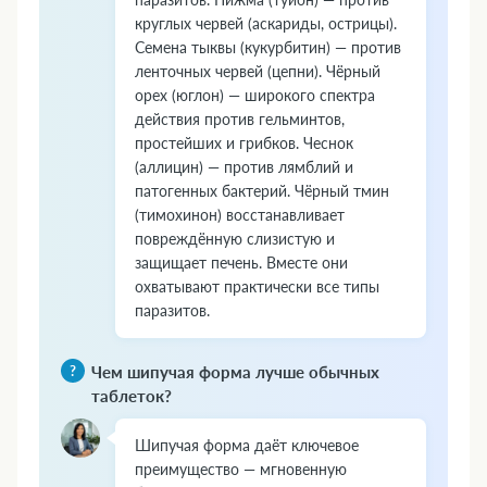
круглых червей (аскариды, острицы).
Семена тыквы (кукурбитин) — против
ленточных червей (цепни). Чёрный
орех (юглон) — широкого спектра
действия против гельминтов,
простейших и грибков. Чеснок
(аллицин) — против лямблий и
патогенных бактерий. Чёрный тмин
(тимохинон) восстанавливает
повреждённую слизистую и
защищает печень. Вместе они
охватывают практически все типы
паразитов.
Чем шипучая форма лучше обычных
таблеток?
Шипучая форма даёт ключевое
преимущество — мгновенную