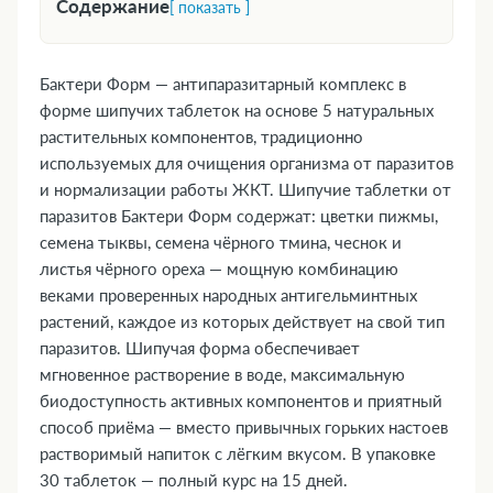
Содержание
[ показать ]
1. Форма выпуска
2. Фармакологическая группа
Бактери Форм — антипаразитарный комплекс в
3. Фармакодинамика и фармакокинетика
форме шипучих таблеток на основе 5 натуральных
4. Где купить Бактери Форм, наличие и цены в
растительных компонентов, традиционно
используемых для очищения организма от паразитов
аптеках в Петропавловске
и нормализации работы ЖКТ. Шипучие таблетки от
5. Показания к применению
паразитов Бактери Форм содержат: цветки пижмы,
6. Противопоказания
семена тыквы, семена чёрного тмина, чеснок и
7. Состав
листья чёрного ореха — мощную комбинацию
8. Инструкция по применению и дозы
веками проверенных народных антигельминтных
9. Возможные побочные эффекты
растений, каждое из которых действует на свой тип
10. Преимущества
паразитов. Шипучая форма обеспечивает
11. Передозировка
мгновенное растворение в воде, максимальную
биодоступность активных компонентов и приятный
12. Особые указания
способ приёма — вместо привычных горьких настоев
13. Применение при беременности и
растворимый напиток с лёгким вкусом. В упаковке
кормлении грудью
30 таблеток — полный курс на 15 дней.
14. Влияние на способность управлять