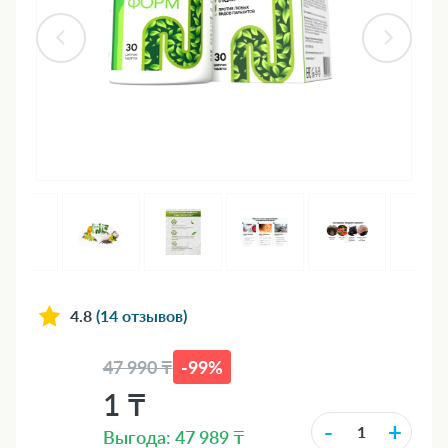
4.8
(14 отзывов)
47 990 ₸
-99%
1 ₸
-
+
Выгода: 47 989 ₸