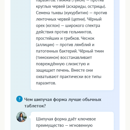
круглых червей (аскариды, острицы).
Семена тыквы (кукурбитин) — против
ленточных червей (цепни). Чёрный
орех (юглон) — широкого спектра
действия против гельминтов,
простейших и грибков. Чеснок
(аллицин) — против лямблий и
патогенных бактерий. Чёрный тмин
(тимохинон) восстанавливает
повреждённую слизистую и
защищает печень. Вместе они
охватывают практически все типы
паразитов.
Чем шипучая форма лучше обычных
таблеток?
Шипучая форма даёт ключевое
преимущество — мгновенную