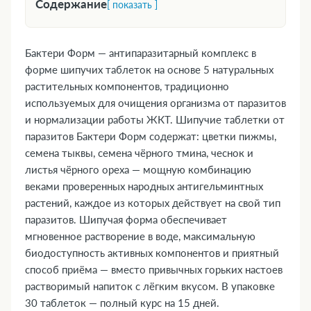
Содержание
[ показать ]
1. Форма выпуска
2. Фармакологическая группа
Бактери Форм — антипаразитарный комплекс в
3. Фармакодинамика и фармакокинетика
форме шипучих таблеток на основе 5 натуральных
4. Где купить Бактери Форм, наличие и цены в
растительных компонентов, традиционно
используемых для очищения организма от паразитов
аптеках в Кандыагаше
и нормализации работы ЖКТ. Шипучие таблетки от
5. Показания к применению
паразитов Бактери Форм содержат: цветки пижмы,
6. Противопоказания
семена тыквы, семена чёрного тмина, чеснок и
7. Состав
листья чёрного ореха — мощную комбинацию
8. Инструкция по применению и дозы
веками проверенных народных антигельминтных
9. Возможные побочные эффекты
растений, каждое из которых действует на свой тип
10. Преимущества
паразитов. Шипучая форма обеспечивает
11. Передозировка
мгновенное растворение в воде, максимальную
биодоступность активных компонентов и приятный
12. Особые указания
способ приёма — вместо привычных горьких настоев
13. Применение при беременности и
растворимый напиток с лёгким вкусом. В упаковке
кормлении грудью
30 таблеток — полный курс на 15 дней.
14. Влияние на способность управлять