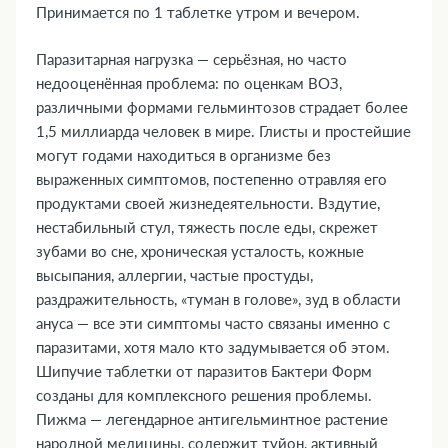
Принимается по 1 таблетке утром и вечером.
транспортными средствами и механизмами
15. Совместимость с алкоголем
Паразитарная нагрузка — серьёзная, но часто
16. Условия хранения
недооценённая проблема: по оценкам ВОЗ,
17. ТОП-5 вопросов эксперту
различными формами гельминтозов страдает более
1,5 миллиарда человек в мире. Глисты и простейшие
могут годами находиться в организме без
выраженных симптомов, постепенно отравляя его
продуктами своей жизнедеятельности. Вздутие,
нестабильный стул, тяжесть после еды, скрежет
зубами во сне, хроническая усталость, кожные
высыпания, аллергии, частые простуды,
раздражительность, «туман в голове», зуд в области
ануса — все эти симптомы часто связаны именно с
паразитами, хотя мало кто задумывается об этом.
Шипучие таблетки от паразитов Бактери Форм
созданы для комплексного решения проблемы.
Пижма — легендарное антигельминтное растение
народной медицины, содержит туйон, активный