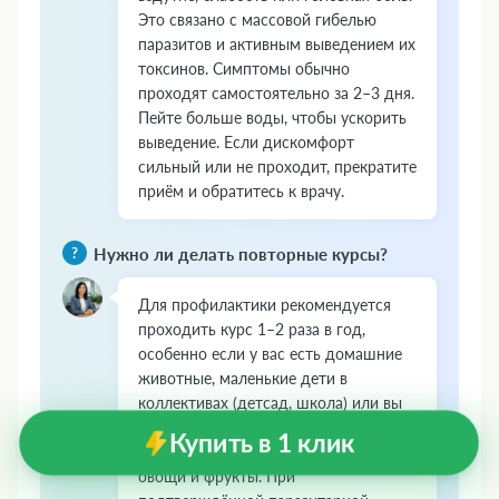
Это связано с массовой гибелью
паразитов и активным выведением их
токсинов. Симптомы обычно
проходят самостоятельно за 2–3 дня.
Пейте больше воды, чтобы ускорить
выведение. Если дискомфорт
сильный или не проходит, прекратите
приём и обратитесь к врачу.
Нужно ли делать повторные курсы?
Для профилактики рекомендуется
проходить курс 1–2 раза в год,
особенно если у вас есть домашние
животные, маленькие дети в
коллективах (детсад, школа) или вы
часто употребляете сырую рыбу,
Купить в 1 клик
мясо с кровью, плохо промытые
овощи и фрукты. При