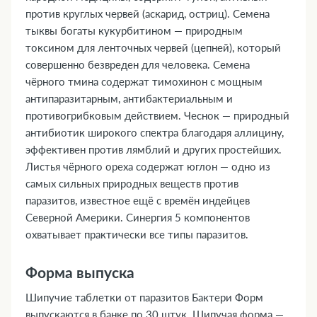
против круглых червей (аскарид, остриц). Семена
тыквы богаты кукурбитином — природным
токсином для ленточных червей (цепней), который
совершенно безвреден для человека. Семена
чёрного тмина содержат тимохинон с мощным
антипаразитарным, антибактериальным и
противогрибковым действием. Чеснок — природный
антибиотик широкого спектра благодаря аллицину,
эффективен против лямблий и других простейших.
Листья чёрного ореха содержат юглон — одно из
самых сильных природных веществ против
паразитов, известное ещё с времён индейцев
Северной Америки. Синергия 5 компонентов
охватывает практически все типы паразитов.
Форма выпуска
Шипучие таблетки от паразитов Бактери Форм
выпускаются в банке по 30 штук. Шипучая форма —