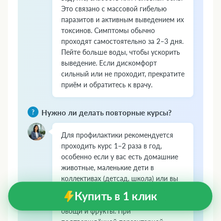
Это связано с массовой гибелью
паразитов и активным выведением их
токсинов. Симптомы обычно
проходят самостоятельно за 2–3 дня.
Пейте больше воды, чтобы ускорить
выведение. Если дискомфорт
сильный или не проходит, прекратите
приём и обратитесь к врачу.
Нужно ли делать повторные курсы?
Для профилактики рекомендуется
проходить курс 1–2 раза в год,
особенно если у вас есть домашние
животные, маленькие дети в
коллективах (детсад, школа) или вы
часто употребляете сырую рыбу,
Купить в 1 клик
мясо с кровью, плохо промытые
овощи и фрукты. При