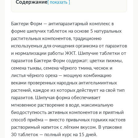
Содержание
[ показать ]
1. Форма выпуска
2. Фармакологическая группа
Бактери Форм — антипаразитарный комплекс в
3. Фармакодинамика и фармакокинетика
форме шипучих таблеток на основе 5 натуральных
4. Где купить Бактери Форм, наличие и цены в
растительных компонентов, традиционно
используемых для очищения организма от паразитов
аптеках в Костанае
и нормализации работы ЖКТ. Шипучие таблетки от
5. Показания к применению
паразитов Бактери Форм содержат: цветки пижмы,
6. Противопоказания
семена тыквы, семена чёрного тмина, чеснок и
7. Состав
листья чёрного ореха — мощную комбинацию
8. Инструкция по применению и дозы
веками проверенных народных антигельминтных
9. Возможные побочные эффекты
растений, каждое из которых действует на свой тип
10. Преимущества
паразитов. Шипучая форма обеспечивает
11. Передозировка
мгновенное растворение в воде, максимальную
биодоступность активных компонентов и приятный
12. Особые указания
способ приёма — вместо привычных горьких настоев
13. Применение при беременности и
растворимый напиток с лёгким вкусом. В упаковке
кормлении грудью
30 таблеток — полный курс на 15 дней.
14. Влияние на способность управлять