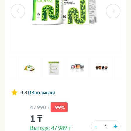
4.8
(14 отзывов)
47 990 ₸
-99%
1 ₸
-
+
Выгода: 47 989 ₸