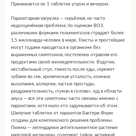
Принимается по 1 таблетке утром и вечером.
транспортными средствами и механизмами
15. Совместимость с алкоголем
Паразитарная нагрузка — серьёзная, но часто
16. Условия хранения
недооценённая проблема: по оценкам ВОЗ,
17. ТОП-5 вопросов эксперту
различными формами гельминтозов страдает более
1,5 миллиарда человек в мире. Глисты и простейшие
могут годами находиться в организме без
выраженных симптомов, постепенно отравляя его
продуктами своей жизнедеятельности. Вздутие,
нестабильный стул, тяжесть после еды, скрежет
зубами во сне, хроническая усталость, кожные
высыпания, аллергии, частые простуды,
раздражительность, «туман в голове», зуд в области
ануса — все эти симптомы часто связаны именно с
паразитами, хотя мало кто задумывается об этом.
Шипучие таблетки от паразитов Бактери Форм
созданы для комплексного решения проблемы.
Пижма — легендарное антигельминтное растение
народной медицины, содержит туйон, активный