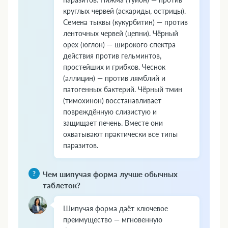
круглых червей (аскариды, острицы).
Семена тыквы (кукурбитин) — против
ленточных червей (цепни). Чёрный
орех (юглон) — широкого спектра
действия против гельминтов,
простейших и грибков. Чеснок
(аллицин) — против лямблий и
патогенных бактерий. Чёрный тмин
(тимохинон) восстанавливает
повреждённую слизистую и
защищает печень. Вместе они
охватывают практически все типы
паразитов.
Чем шипучая форма лучше обычных
таблеток?
Шипучая форма даёт ключевое
преимущество — мгновенную