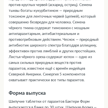
против круглых червей (аскарид, остриц). Семена
тыквы богаты кукурбитином — природным
токсином для ленточных червей (цепней), который
совершенно безвреден для человека. Семена
чёрного тмина содержат тимохинон с мощным
антипаразитарным, антибактериальным и
противогрибковым действием. Чеснок — природный
антибиотик широкого спектра благодаря аллицину,
эффективен против лямблий и других простейших.
Листья чёрного ореха содержат юглон — одно из
самых сильных природных веществ против
паразитов, известное ещё с времён индейцев
Северной Америки. Синергия 5 компонентов
охватывает практически все типы паразитов.
Форма выпуска
Шипучие таблетки от паразитов Бактери Форм
выпускаются в банке по 30 штук. Шипучая форма —