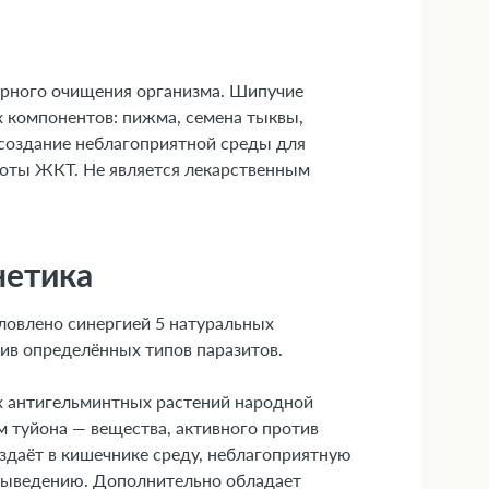
арного очищения организма. Шипучие
х компонентов: пижма, семена тыквы,
 создание неблагоприятной среды для
боты ЖКТ. Не является лекарственным
нетика
ловлено синергией 5 натуральных
ив определённых типов паразитов.
ых антигельминтных растений народной
туйона — вещества, активного против
оздаёт в кишечнике среду, неблагоприятную
у выведению. Дополнительно обладает