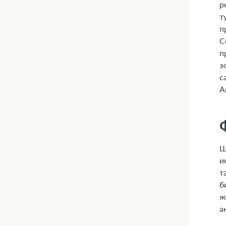
р
т
п
С
п
э
с
А
Ш
и
т
б
ж
а