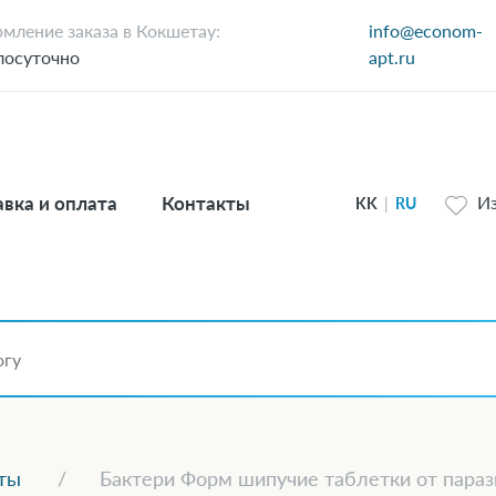
мление заказа в Кокшетау:
info@econom-
лосуточно
apt.ru
вка и оплата
Контакты
И
KK
|
RU
ты
Бактери Форм шипучие таблетки от параз