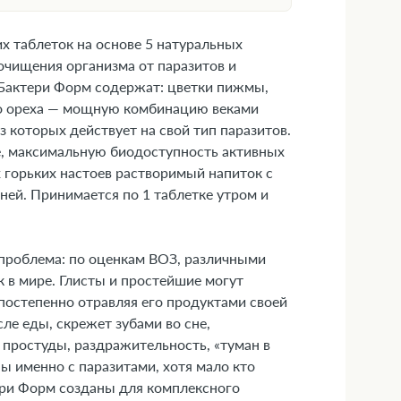
 таблеток на основе 5 натуральных
очищения организма от паразитов и
кшетау
Бактери Форм содержат: цветки пижмы,
ого ореха — мощную комбинацию веками
 которых действует на свой тип паразитов.
е, максимальную биодоступность активных
 горьких настоев растворимый напиток с
дней. Принимается по 1 таблетке утром и
 проблема: по оценкам ВОЗ, различными
 в мире. Глисты и простейшие могут
постепенно отравляя его продуктами своей
ле еды, скрежет зубами во сне,
дствами и механизмами
 простуды, раздражительность, «туман в
ны именно с паразитами, хотя мало кто
ери Форм созданы для комплексного