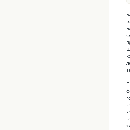
Б
р
н
с
п
Ш
к
л
в
П
ф
г
ж
х
г
з