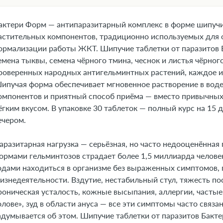
1. Форма выпуска
2. Фармакологическая группа
актери Форм — антипаразитарный комплекс в форме шипучих
3. Фармакодинамика и фармакокинетика
астительных компонентов, традиционно используемых для 
4. Где купить Бактери Форм, наличие и цены в аптеках в Ко
ормализации работы ЖКТ. Шипучие таблетки от паразитов 
емена тыквы, семена чёрного тмина, чеснок и листья чёрн
5. Показания к применению
роверенных народных антигельминтных растений, каждое из
6. Противопоказания
ипучая форма обеспечивает мгновенное растворение в вод
7. Состав
омпонентов и приятный способ приёма — вместо привычных
8. Инструкция по применению и дозы
ёгким вкусом. В упаковке 30 таблеток — полный курс на 15 
9. Возможные побочные эффекты
ечером.
10. Преимущества
аразитарная нагрузка — серьёзная, но часто недооценённая
11. Передозировка
ормами гельминтозов страдает более 1,5 миллиарда человек
12. Особые указания
одами находиться в организме без выраженных симптомов, 
13. Применение при беременности и кормлении грудью
изнедеятельности. Вздутие, нестабильный стул, тяжесть пос
14. Влияние на способность управлять транспортными сре
роническая усталость, кожные высыпания, аллергии, частые
15. Совместимость с алкоголем
олове», зуд в области ануса — все эти симптомы часто связа
16. Условия хранения
адумывается об этом. Шипучие таблетки от паразитов Бакт