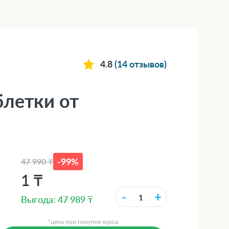
4.8
(14 отзывов)
блетки от
-99%
47 990 ₸
1 ₸
-
+
Выгода: 47 989 ₸
*цена при покупке курса