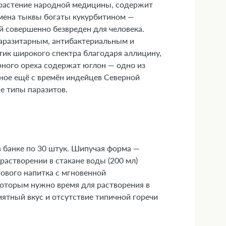
растение народной медицины, содержит
Семена тыквы богаты кукурбитином —
й совершенно безвреден для человека.
аразитарным, антибактериальным и
ик широкого спектра благодаря аллицину,
рного ореха содержат юглон — одно из
ное ещё с времён индейцев Северной
е типы паразитов.
 банке по 30 штук. Шипучая форма —
астворении в стакане воды (200 мл)
ового напитка с мгновенной
которым нужно время для растворения в
ятный вкус и отсутствие типичной горечи