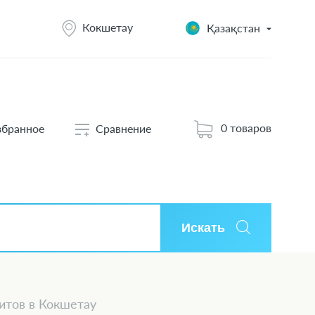
Кокшетау
Қазақстан
0 товаров
збранное
Сравнение
Искать
итов в Кокшетау