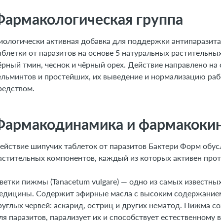
Фармакологическая группа
иологически активная добавка для поддержки антипаразит
аблетки от паразитов на основе 5 натуральных растительны
ёрный тмин, чеснок и чёрный орех. Действие направлено на
ельминтов и простейших, их выведение и нормализацию ра
редством.
Фармакодинамика и фармакоки
ействие шипучих таблеток от паразитов Бактери Форм обус
астительных компонентов, каждый из которых активен прот
ветки пижмы (Tanacetum vulgare) — одно из самых известн
едицины. Содержит эфирные масла с высоким содержанием 
руглых червей: аскарид, остриц и других нематод. Пижма с
ля паразитов, парализует их и способствует естественном