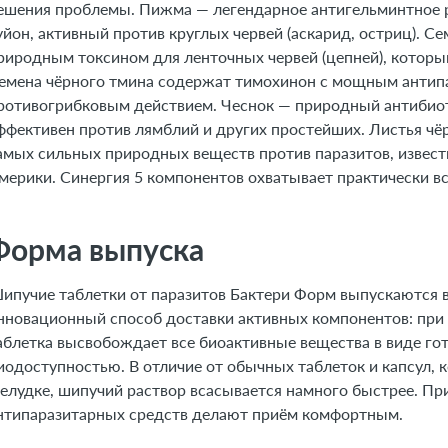
ешения проблемы. Пижма — легендарное антигельминтное 
17. ТОП-5 вопросов эксперту
уйон, активный против круглых червей (аскарид, остриц). 
риродным токсином для ленточных червей (цепней), которы
емена чёрного тмина содержат тимохинон с мощным антип
ротивогрибковым действием. Чеснок — природный антибиот
ффективен против лямблий и других простейших. Листья чё
амых сильных природных веществ против паразитов, извест
мерики. Синергия 5 компонентов охватывает практически вс
Форма выпуска
ипучие таблетки от паразитов Бактери Форм выпускаются в
нновационный способ доставки активных компонентов: при р
аблетка высвобождает все биоактивные вещества в виде гот
иодоступностью. В отличие от обычных таблеток и капсул, 
елудке, шипучий раствор всасывается намного быстрее. При
нтипаразитарных средств делают приём комфортным.