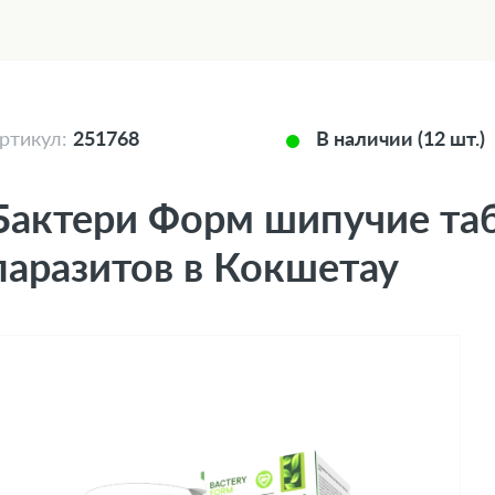
ртикул:
251768
В наличии (12 шт.)
Бактери Форм шипучие та
паразитов в Кокшетау