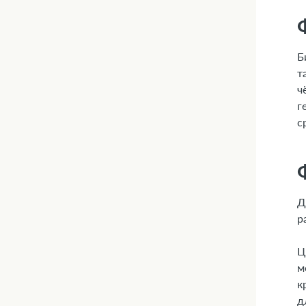
Б
т
ч
г
с
Д
р
Ц
м
к
д