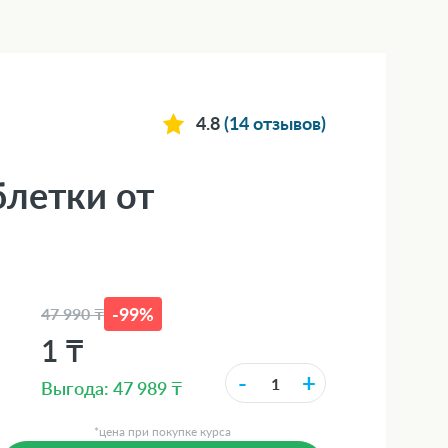
4.8
(14 отзывов)
блетки от
-99%
47 990 ₸
1 ₸
-
+
Выгода: 47 989 ₸
*цена при покупке курса