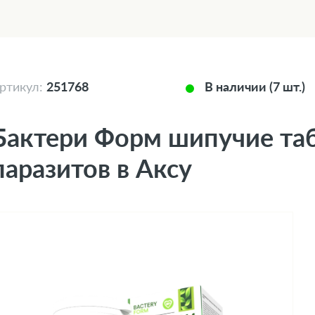
ртикул:
251768
В наличии (7 шт.)
Бактери Форм шипучие та
паразитов в Аксу