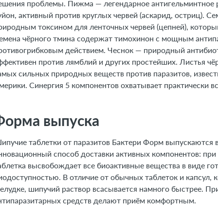
ешения проблемы. Пижма — легендарное антигельминтное 
17. ТОП-5 вопросов эксперту
уйон, активный против круглых червей (аскарид, остриц). 
риродным токсином для ленточных червей (цепней), которы
емена чёрного тмина содержат тимохинон с мощным антип
ротивогрибковым действием. Чеснок — природный антибиот
ффективен против лямблий и других простейших. Листья чё
амых сильных природных веществ против паразитов, извест
мерики. Синергия 5 компонентов охватывает практически вс
Форма выпуска
ипучие таблетки от паразитов Бактери Форм выпускаются в
нновационный способ доставки активных компонентов: при р
аблетка высвобождает все биоактивные вещества в виде гот
иодоступностью. В отличие от обычных таблеток и капсул, 
елудке, шипучий раствор всасывается намного быстрее. При
нтипаразитарных средств делают приём комфортным.