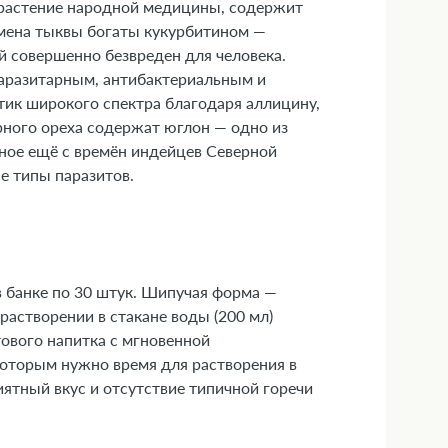
растение народной медицины, содержит
Семена тыквы богаты кукурбитином —
й совершенно безвреден для человека.
аразитарным, антибактериальным и
ик широкого спектра благодаря аллицину,
рного ореха содержат юглон — одно из
ное ещё с времён индейцев Северной
е типы паразитов.
 банке по 30 штук. Шипучая форма —
астворении в стакане воды (200 мл)
ового напитка с мгновенной
которым нужно время для растворения в
ятный вкус и отсутствие типичной горечи