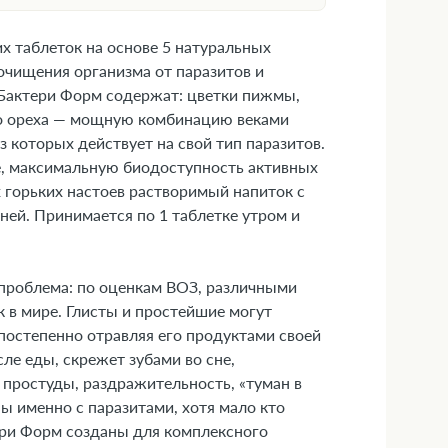
 таблеток на основе 5 натуральных
очищения организма от паразитов и
у
Бактери Форм содержат: цветки пижмы,
ого ореха — мощную комбинацию веками
 которых действует на свой тип паразитов.
е, максимальную биодоступность активных
 горьких настоев растворимый напиток с
дней. Принимается по 1 таблетке утром и
 проблема: по оценкам ВОЗ, различными
 в мире. Глисты и простейшие могут
постепенно отравляя его продуктами своей
ле еды, скрежет зубами во сне,
дствами и механизмами
 простуды, раздражительность, «туман в
ны именно с паразитами, хотя мало кто
ери Форм созданы для комплексного