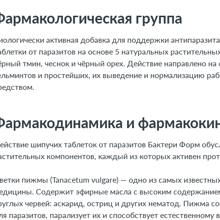
Фармакологическая группа
иологически активная добавка для поддержки антипаразит
аблетки от паразитов на основе 5 натуральных растительны
ёрный тмин, чеснок и чёрный орех. Действие направлено на
ельминтов и простейших, их выведение и нормализацию ра
редством.
Фармакодинамика и фармакоки
ействие шипучих таблеток от паразитов Бактери Форм обус
астительных компонентов, каждый из которых активен прот
ветки пижмы (Tanacetum vulgare) — одно из самых известн
едицины. Содержит эфирные масла с высоким содержанием 
руглых червей: аскарид, остриц и других нематод. Пижма с
ля паразитов, парализует их и способствует естественном