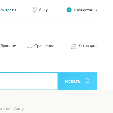
Аксу
m-apt.ru
Қазақстан
0 товаров
збранное
Сравнение
Искать
итов в Аксу