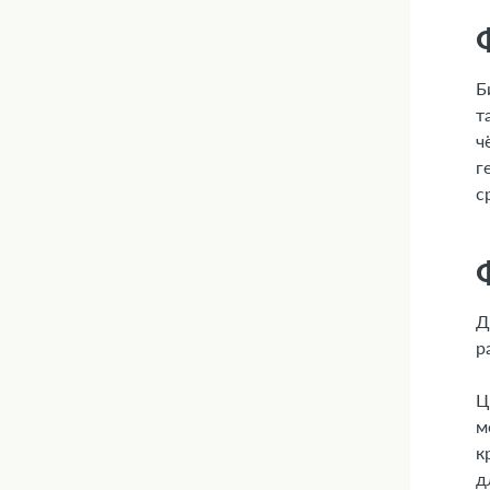
Б
т
ч
г
с
Д
р
Ц
м
к
д