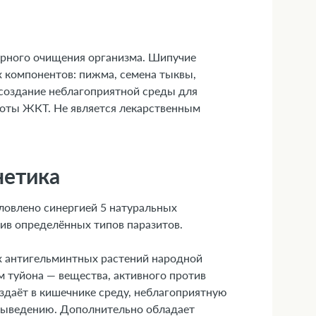
арного очищения организма. Шипучие
х компонентов: пижма, семена тыквы,
 создание неблагоприятной среды для
боты ЖКТ. Не является лекарственным
нетика
ловлено синергией 5 натуральных
ив определённых типов паразитов.
ых антигельминтных растений народной
туйона — вещества, активного против
оздаёт в кишечнике среду, неблагоприятную
у выведению. Дополнительно обладает