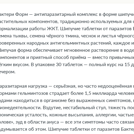
1. Форма выпуска
2. Фармакологическая группа
актери Форм — антипаразитарный комплекс в форме шипучих
3. Фармакодинамика и фармакокинетика
астительных компонентов, традиционно используемых для 
4. Где купить Бактери Форм, наличие и цены в аптеках в Акс
ормализации работы ЖКТ. Шипучие таблетки от паразитов 
емена тыквы, семена чёрного тмина, чеснок и листья чёрн
5. Показания к применению
роверенных народных антигельминтных растений, каждое из
6. Противопоказания
ипучая форма обеспечивает мгновенное растворение в вод
7. Состав
омпонентов и приятный способ приёма — вместо привычных
8. Инструкция по применению и дозы
ёгким вкусом. В упаковке 30 таблеток — полный курс на 15 
9. Возможные побочные эффекты
ечером.
10. Преимущества
аразитарная нагрузка — серьёзная, но часто недооценённая
11. Передозировка
ормами гельминтозов страдает более 1,5 миллиарда человек
12. Особые указания
одами находиться в организме без выраженных симптомов, 
13. Применение при беременности и кормлении грудью
изнедеятельности. Вздутие, нестабильный стул, тяжесть пос
14. Влияние на способность управлять транспортными сре
роническая усталость, кожные высыпания, аллергии, частые
15. Совместимость с алкоголем
олове», зуд в области ануса — все эти симптомы часто связа
16. Условия хранения
адумывается об этом. Шипучие таблетки от паразитов Бакт