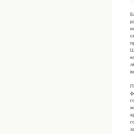
Б
р
н
с
п
Ш
к
л
в
П
ф
г
ж
х
г
з