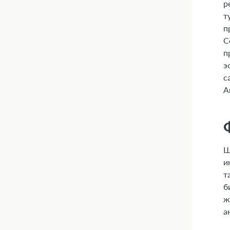
р
т
п
С
п
э
с
А
Ш
и
т
б
ж
а