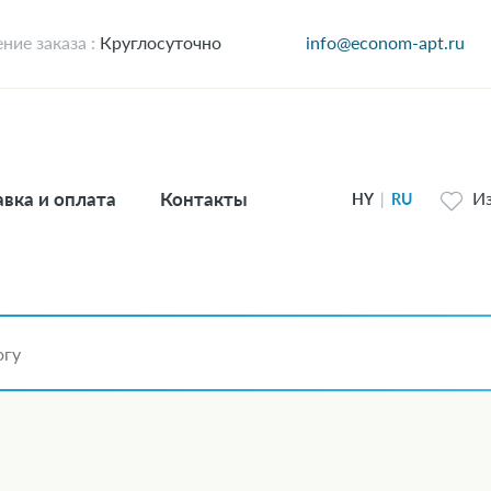
ие заказа :
Круглосуточно
info@econom-apt.ru
вка и оплата
Контакты
И
HY
|
RU