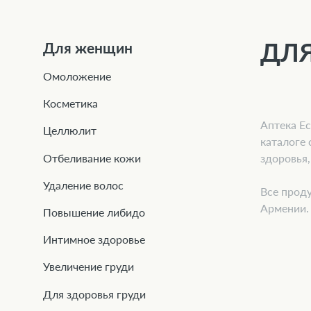
ДЛ
Для женщин
Омоложение
Косметика
Аптека Ec
Целлюлит
каталоге 
здоровья,
Отбеливание кожи
Удаление волос
Все проду
Армении.
Повышение либидо
Интимное здоровье
Увеличение груди
Для здоровья груди