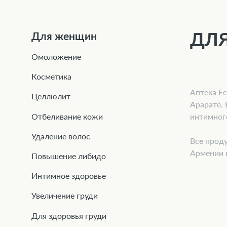
ДЛЯ
Для женщин
Омоложение
Косметика
Аптека E
Целлюлит
Арарате. 
интимног
Отбеливание кожи
Удаление волос
Все проду
Армении 
Повышение либидо
Интимное здоровье
Увеличение груди
Для здоровья груди