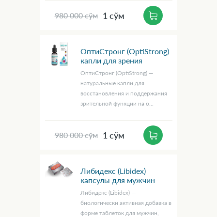
1 сўм
980 000 сўм
ОптиСтронг (OptiStrong)
капли для зрения
ОптиСтронг (OptiStrong) —
натуральные капли для
восстановления и поддержания
зрительной функции на о...
1 сўм
980 000 сўм
Либидекс (Libidex)
капсулы для мужчин
Либидекс (Libidex) —
биологически активная добавка в
форме таблеток для мужчин,