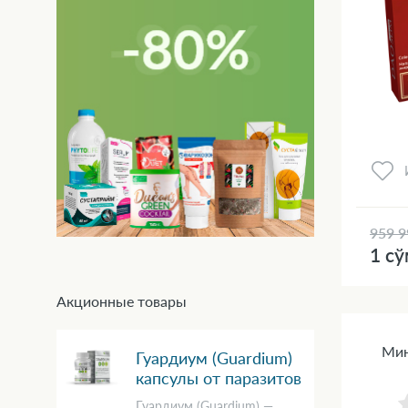
959 9
1 с
Акционные товары
Мин
Гуардиум (Guardium)
капсулы от паразитов
Гуардиум (Guardium) —