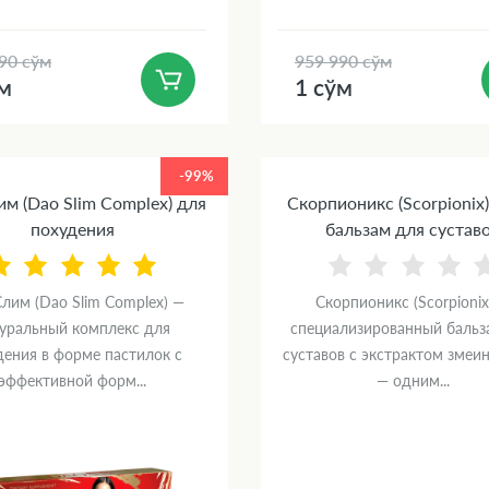
90 сўм
959 990 сўм
ўм
1 сўм
-99%
м (Dao Slim Complex) для
Скорпионикс (Scorpionix)
похудения
бальзам для сустав
лим (Dao Slim Complex) —
Скорпионикс (Scorpionix
уральный комплекс для
специализированный бальз
дения в форме пастилок с
суставов с экстрактом змеи
эффективной форм...
— одним...