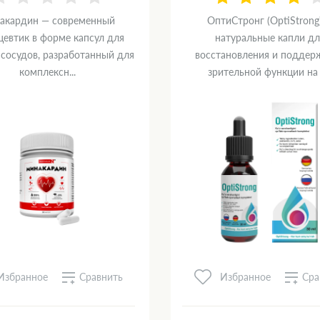
акардин — современный
ОптиСтронг (OptiStrong
цевтик в форме капсул для
натуральные капли дл
 сосудов, разработанный для
восстановления и поддер
комплексн...
зрительной функции на о
Сравнить
Сра
Избранное
Избранное