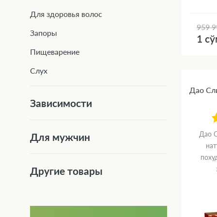
Для здоровья волос
959 9
Запоры
1 с
Пищеварение
Слух
Дао Сли
Зависимости
Дао С
Для мужчин
нат
поху
Другие товары