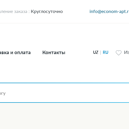
ение заказа :
Круглосуточно
info@econom-apt.r
вка и оплата
Контакты
И
UZ
|
RU