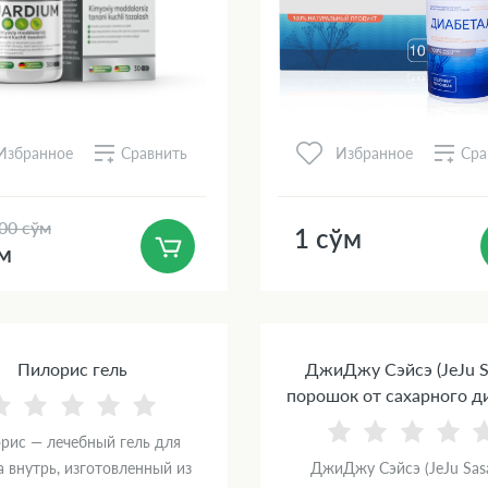
Сравнить
Сра
Избранное
Избранное
00 сўм
1 сўм
ўм
Пилорис гель
ДжиДжу Сэйсэ (JeJu S
порошок от сахарного д
рис — лечебный гель для
 внутрь, изготовленный из
ДжиДжу Сэйсэ (JeJu Sas