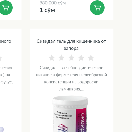
980 000 сўм
1 сўм
рного
Сивидал гель для кишечника от
запора
ическое
Сивидал — лечебно-диетическое
е) на
питание в форме геля желеобразной
фукус,
консистенции из водоросли
ламинария,...