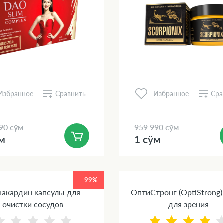
Сравнить
Сра
Избранное
Избранное
90 сўм
959 990 сўм
ўм
1 сўм
-99%
акардин капсулы для
ОптиСтронг (OptiStrong)
очистки сосудов
для зрения