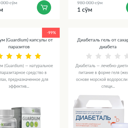
 000 сўм
980 000 сўм
ўм
1 сўм
-99%
ум (Guardium) капсулы от
Диабеталь гель от саха
паразитов
диабета
м (Guardium) — натуральное
Диабеталь — лечебно-диет
паразитарное средство в
питание в форме геля (жел
лах, предназначенное для
основе морской водоросли 
эффектив...
специ...