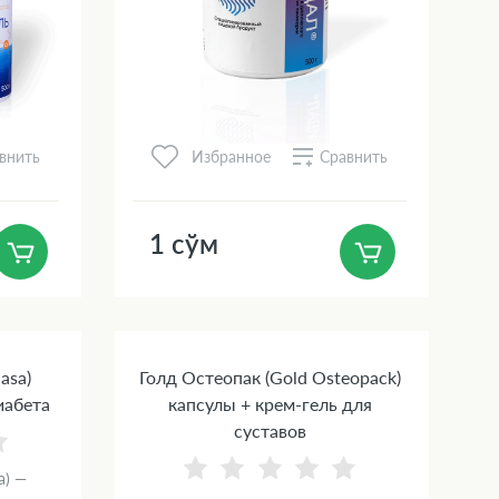
внить
Сравнить
Избранное
1 сўм
asa)
Голд Остеопак (Gold Osteopack)
иабета
капсулы + крем-гель для
суставов
a) —