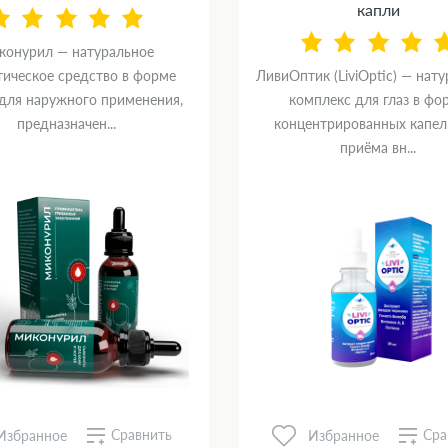
капли
конурил — натуральное
тическое средство в форме
ЛивиОптик (LiviOptic) — нат
 для наружного применения,
комплекс для глаз в фо
предназначен...
концентрированных капел
приёма вн...
Сравнить
Сра
Избранное
Избранное