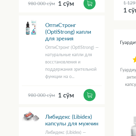
1 сўм
1 129
980 000 сўм
1 с
ОптиСтронг
(OptiStrong) капли
для зрения
Гуарди
ОптиСтронг (OptiStrong) —
натуральные капли для
восстановления и
поддержания зрительной
Гуардиу
функции на о...
анти
капсу
1 сўм
980 000 сўм
Либидекс (Libidex)
капсулы для мужчин
Либидекс (Libidex) —