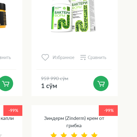
внить
Сравнить
Избранное
959 990 сўм
1 сўм
-99%
-99%
 капли
Зиндерм (Zinderm) крем от
грибка