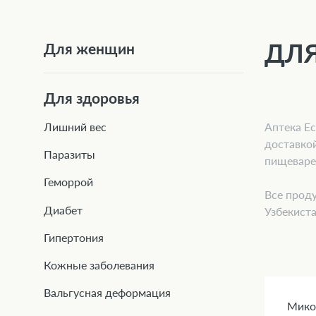
ДЛЯ
Для женщин
Для здоровья
Аптека E
Лишний вес
доставко
Паразиты
пищеваре
Геморрой
Все проду
Диабет
Узбекиста
Гипертония
Кожные заболевания
Вальгусная деформация
Мико