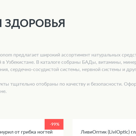
 ЗДОРОВЬЯ
conom предлагает широкий ассортимент натуральных средст
й в Узбекистане. В каталоге собраны БАДы, витамины, мине
ния, сердечно-сосудистой системы, нервной системы и дру
кты тщательно отобраны по качеству и безопасности. Офор
не.
-99%
нурил от грибка ногтей
ЛивиОптик (LiviOptic) г