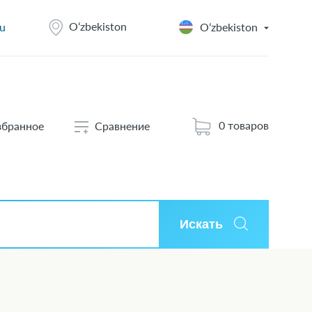
Oʻzbekiston
u
Oʻzbekiston
0 товаров
збранное
Сравнение
Искать