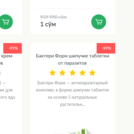
959 990 сўм
1 сўм
-99%
-99%
 крем-
Бактери Форм шипучие таблетки
ов
от паразитов
) —
Бактери Форм — антипаразитарный
ам для
комплекс в форме шипучих таблеток
ного яда
на основе 5 натуральных
растительн...