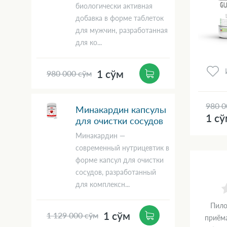
биологически активная
добавка в форме таблеток
для мужчин, разработанная
для ко...
1 сўм
980 000 сўм
980 0
Минакардин капсулы
1 с
для очистки сосудов
Минакардин —
современный нутрицевтик в
форме капсул для очистки
сосудов, разработанный
для комплексн...
Пило
1 сўм
1 129 000 сўм
приёма