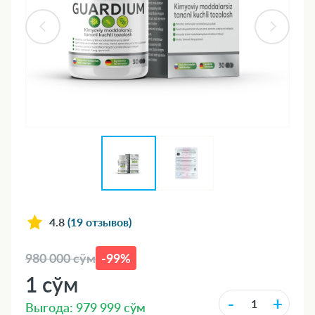
4.8
(19 отзывов)
980 000 сўм
-99%
1 сўм
-
+
Выгода: 979 999 сўм