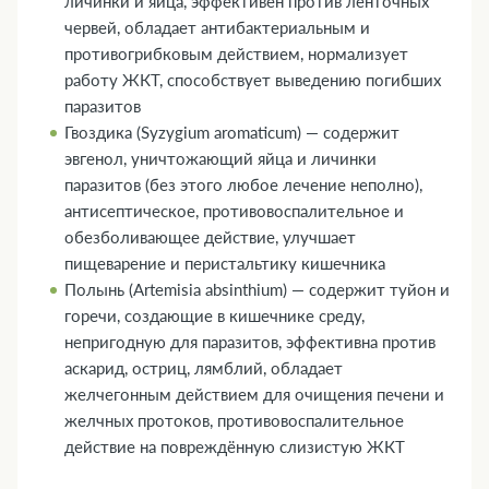
личинки и яйца, эффективен против ленточных
червей, обладает антибактериальным и
противогрибковым действием, нормализует
работу ЖКТ, способствует выведению погибших
паразитов
Гвоздика (Syzygium aromaticum) — содержит
эвгенол, уничтожающий яйца и личинки
паразитов (без этого любое лечение неполно),
антисептическое, противовоспалительное и
обезболивающее действие, улучшает
пищеварение и перистальтику кишечника
Полынь (Artemisia absinthium) — содержит туйон и
горечи, создающие в кишечнике среду,
непригодную для паразитов, эффективна против
аскарид, остриц, лямблий, обладает
желчегонным действием для очищения печени и
желчных протоков, противовоспалительное
действие на повреждённую слизистую ЖКТ