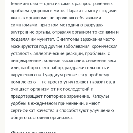
Гельминтозы — одна из самых распространённых
транспортными средствами и механизмами
проблем здоровья в мире. Паразиты могут годами
15. Совместимость с алкоголем
жить в организме, не проявляя себя явными
16. Условия хранения
симптомами, при этом методично разрушая
17. ТОП-5 вопросов эксперту
внутренние органы, отравляя организм токсинами и
подавляя иммунитет. Симптомы заражения часто
маскируются под другие заболевания: хроническая
усталость, аллергические реакции, проблемы с
пищеварением, кожные высыпания, снижение веса
или, наоборот, его набор, раздражительность и
нарушения сна. Гуардиум решает эту проблему
комплексно — не просто уничтожает паразитов, а
очищает организм от их последствий и
предотвращает повторное заражение. Капсулы
удобны в ежедневном применении, имеют
сертификат качества и способствуют улучшению
общего состояния организма.