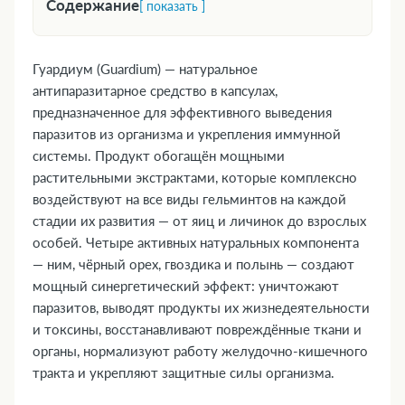
Содержание
[ показать ]
1. Форма выпуска
2. Фармакологическая группа
Гуардиум (Guardium) — натуральное
3. Фармакодинамика и фармакокинетика
антипаразитарное средство в капсулах,
4. Где купить Guardium, наличие и цены в
предназначенное для эффективного выведения
паразитов из организма и укрепления иммунной
аптеках
системы. Продукт обогащён мощными
5. Показания к применению
растительными экстрактами, которые комплексно
6. Противопоказания
воздействуют на все виды гельминтов на каждой
7. Состав
стадии их развития — от яиц и личинок до взрослых
8. Инструкция по применению и дозы
особей. Четыре активных натуральных компонента
9. Возможные побочные эффекты
— ним, чёрный орех, гвоздика и полынь — создают
10. Преимущества
мощный синергетический эффект: уничтожают
11. Передозировка
паразитов, выводят продукты их жизнедеятельности
и токсины, восстанавливают повреждённые ткани и
12. Особые указания
органы, нормализуют работу желудочно-кишечного
13. Применение при беременности и
тракта и укрепляют защитные силы организма.
кормлении грудью
14. Влияние на способность управлять