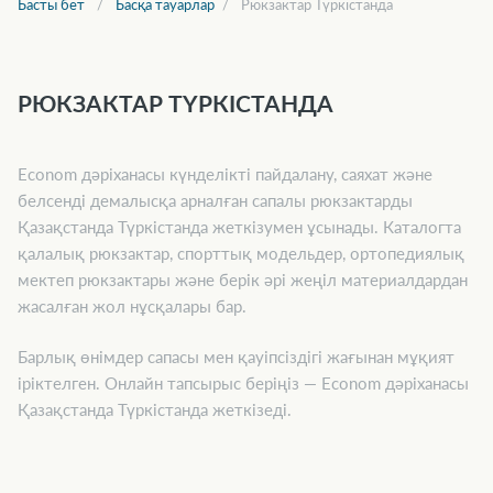
Басты бет
Басқа тауарлар
Рюкзактар Түркістанда
РЮКЗАКТАР ТҮРКІСТАНДА
Econom дәріханасы күнделікті пайдалану, саяхат және
белсенді демалысқа арналған сапалы рюкзактарды
Қазақстанда Түркістанда жеткізумен ұсынады. Каталогта
қалалық рюкзактар, спорттық модельдер, ортопедиялық
мектеп рюкзактары және берік әрі жеңіл материалдардан
жасалған жол нұсқалары бар.
Барлық өнімдер сапасы мен қауіпсіздігі жағынан мұқият
іріктелген. Онлайн тапсырыс беріңіз — Econom дәріханасы
Қазақстанда Түркістанда жеткізеді.