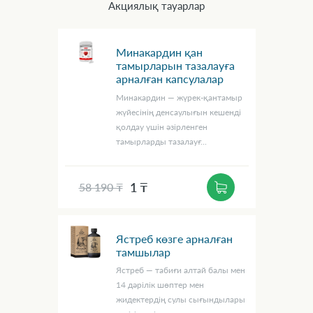
Акциялық тауарлар
Минакардин қан
тамырларын тазалауға
арналған капсулалар
Минакардин — жүрек-қантамыр
жүйесінің денсаулығын кешенді
қолдау үшін әзірленген
тамырларды тазалауғ...
1 ₸
58 190 ₸
Ястреб көзге арналған
тамшылар
Ястреб — табиғи алтай балы мен
14 дәрілік шөптер мен
жидектердің сулы сығындылары