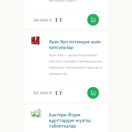
негізіндегі көру ү...
1 ₸
39 990 ₸
Хуан Хун потенция үшін
капсулалар
Хуан Хун — ерлерге арналған
капсула түріндегі инновациялық
препарат, потенцияны жақсарту,
эрекция фу...
1 ₸
47 990 ₸
Бактери Форм
құрттардан жүзгіш
таблеткалар