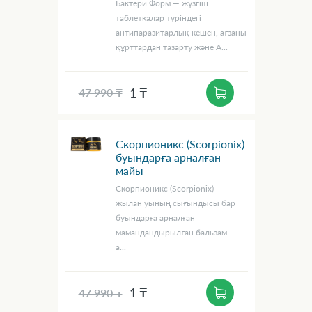
Бактери Форм — жүзгіш
таблеткалар түріндегі
антипаразитарлық кешен, ағзаны
құрттардан тазарту және А...
1 ₸
47 990 ₸
Скорпионикс (Scorpionix)
буындарға арналған
майы
Скорпионикс (Scorpionix) —
жылан уының сығындысы бар
буындарға арналған
мамандандырылған бальзам —
а...
1 ₸
47 990 ₸