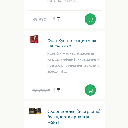
негізіндегі көру ү...
1 ₸
39 990 ₸
Хуан Хун потенция үшін
капсулалар
Хуан Хун — ерлерге арналған
капсула түріндегі инновациялық
препарат, потенцияны жақсарту,
эрекция фу...
1 ₸
47 990 ₸
Скорпионикс (Scorpionix)
буындарға арналған
майы