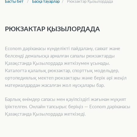
Басты бет
Басқа тауарлар
Рюкзактар Қызылордада
РЮКЗАКТАР ҚЫЗЫЛОРДАДА
Econom дәріханасы күнделікті пайдалану, саяхат және
белсенді демалысқа арналған сапалы рюкзактарды
Қазақстанда Қызылордада жеткізумен ұсынады.
Каталогта қалалық рюкзактар, спорттық модельдер,
ортопедиялық мектеп рюкзактары және берік әрі жеңіл
материалдардан жасалған жол нұсқалары бар.
Барлық өнімдер сапасы мен қауіпсіздігі жағынан мұқият
іріктелген. Онлайн тапсырыс беріңіз — Econom дәріханасы
Қазақстанда Қызылордада жеткізеді.