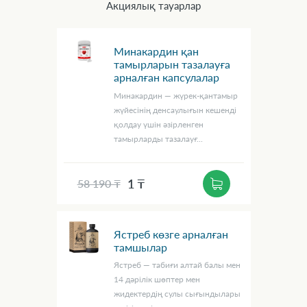
Акциялық тауарлар
Минакардин қан
тамырларын тазалауға
арналған капсулалар
Минакардин — жүрек-қантамыр
жүйесінің денсаулығын кешенді
қолдау үшін әзірленген
тамырларды тазалауғ...
1 ₸
58 190 ₸
Ястреб көзге арналған
тамшылар
Ястреб — табиғи алтай балы мен
14 дәрілік шөптер мен
жидектердің сулы сығындылары