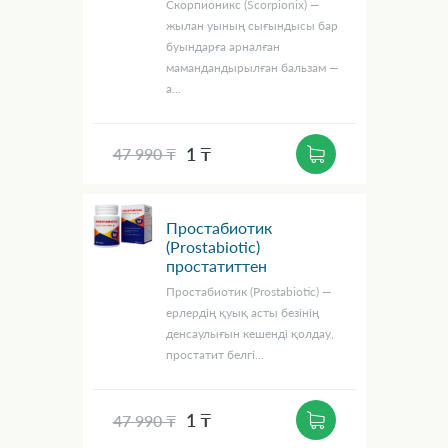
Скорпионикс (Scorpionix) —
жылан уының сығындысы бар
буындарға арналған
мамандандырылған бальзам —
а...
1 ₸
47 990 ₸
Простабиотик
(Prostabiotic)
простатиттен
Простабиотик (Prostabiotic) —
ерлердің қуық асты безінің
денсаулығын кешенді қолдау,
простатит белгі...
1 ₸
47 990 ₸