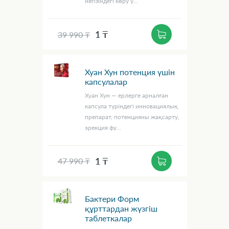
негізіндегі көру ү...
1 ₸
39 990 ₸
Хуан Хун потенция үшін
капсулалар
Хуан Хун — ерлерге арналған
капсула түріндегі инновациялық
препарат, потенцияны жақсарту,
эрекция фу...
1 ₸
47 990 ₸
Бактери Форм
құрттардан жүзгіш
таблеткалар