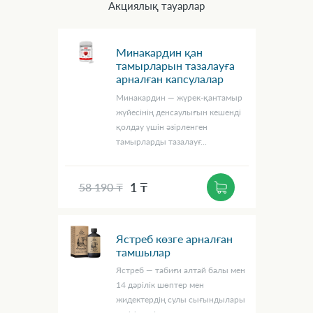
Акциялық тауарлар
Минакардин қан
тамырларын тазалауға
арналған капсулалар
Минакардин — жүрек-қантамыр
жүйесінің денсаулығын кешенді
қолдау үшін әзірленген
тамырларды тазалауғ...
1 ₸
58 190 ₸
Ястреб көзге арналған
тамшылар
Ястреб — табиғи алтай балы мен
14 дәрілік шөптер мен
жидектердің сулы сығындылары