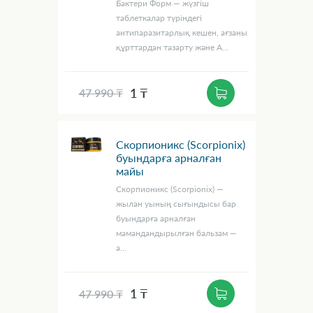
Бактери Форм — жүзгіш
таблеткалар түріндегі
антипаразитарлық кешен, ағзаны
құрттардан тазарту және А...
1 ₸
47 990 ₸
Скорпионикс (Scorpionix)
буындарға арналған
майы
Скорпионикс (Scorpionix) —
жылан уының сығындысы бар
буындарға арналған
мамандандырылған бальзам —
а...
1 ₸
47 990 ₸