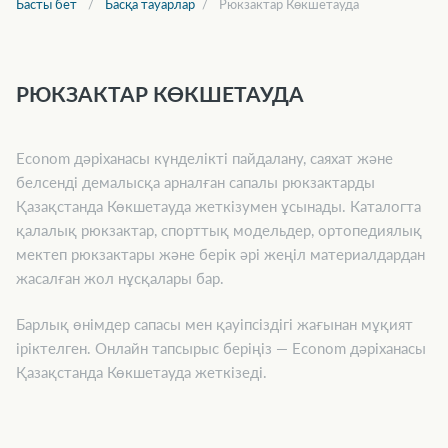
Басты бет
Басқа тауарлар
Рюкзактар Көкшетауда
РЮКЗАКТАР КӨКШЕТАУДА
Econom дәріханасы күнделікті пайдалану, саяхат және
белсенді демалысқа арналған сапалы рюкзактарды
Қазақстанда Көкшетауда жеткізумен ұсынады. Каталогта
қалалық рюкзактар, спорттық модельдер, ортопедиялық
мектеп рюкзактары және берік әрі жеңіл материалдардан
жасалған жол нұсқалары бар.
Барлық өнімдер сапасы мен қауіпсіздігі жағынан мұқият
іріктелген. Онлайн тапсырыс беріңіз — Econom дәріханасы
Қазақстанда Көкшетауда жеткізеді.