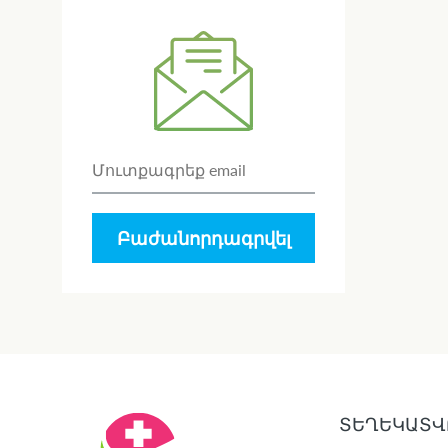
Բաժանորդագրվել
ՏԵՂԵԿԱՏՎ