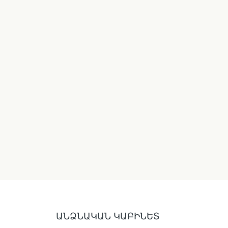
ԱՆՁՆԱԿԱՆ ԿԱԲԻՆԵՏ