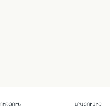
ՈՒԹՅՈՒՆ
ԼՐԱՑՈՒՑԻՉ