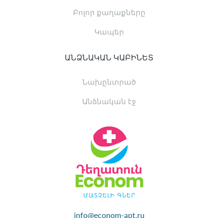
Բոլոր քաղաքները
Կապեր
ԱՆՁՆԱԿԱՆ ԿԱԲԻՆԵՏ
Նախընտրած
Անձնական էջ
info@econom-apt.ru