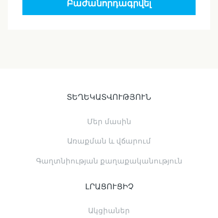
Բաժանորդագրվել
ՏԵՂԵԿԱՏՎՈՒԹՅՈՒՆ
Մեր մասին
Առաքման և վճարում
Գաղտնիության քաղաքականություն
ԼՐԱՑՈՒՑԻՉ
Ակցիաներ