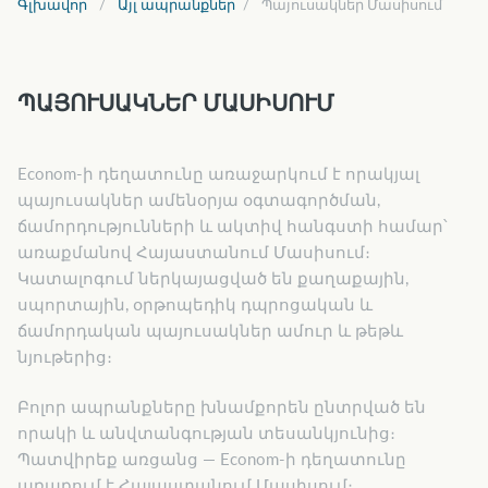
Գլխավոր
Այլ ապրանքներ
Պայուսակներ Մասիսում
ՊԱՅՈՒՍԱԿՆԵՐ ՄԱՍԻՍՈՒՄ
Econom-ի դեղատունը առաջարկում է որակյալ
պայուսակներ ամենօրյա օգտագործման,
ճամորդությունների և ակտիվ հանգստի համար՝
առաքմանով Հայաստանում Մասիսում։
Կատալոգում ներկայացված են քաղաքային,
սպորտային, օրթոպեդիկ դպրոցական և
ճամորդական պայուսակներ ամուր և թեթև
նյութերից։
Բոլոր ապրանքները խնամքորեն ընտրված են
որակի և անվտանգության տեսանկյունից։
Պատվիրեք առցանց — Econom-ի դեղատունը
առաքում է Հայաստանում Մասիսում։