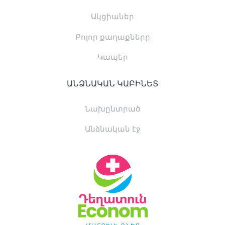
Ակցիաներ
Բոլոր քաղաքները
Կապեր
ԱՆՁՆԱԿԱՆ ԿԱԲԻՆԵՏ
Նախընտրած
Անձնական էջ