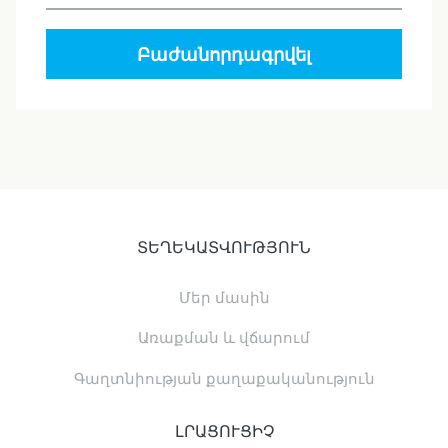
Բաժանորդագրվել
ՏԵՂԵԿԱՏՎՈՒԹՅՈՒՆ
Մեր մասին
Առաքման և վճարում
Գաղտնիության քաղաքականություն
ԼՐԱՑՈՒՑԻՉ