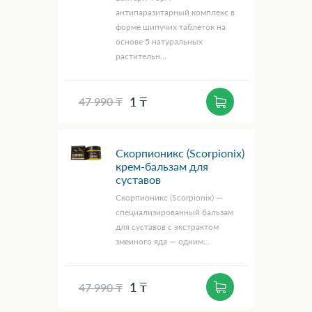
антипаразитарный комплекс в
форме шипучих таблеток на
основе 5 натуральных
растительн...
1 ₸
47 990 ₸
Скорпионикс (Scorpionix)
крем-бальзам для
суставов
Скорпионикс (Scorpionix) —
специализированный бальзам
для суставов с экстрактом
змеиного яда — одним...
1 ₸
47 990 ₸