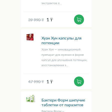
экстрактов л...
1 ₸
39 990 ₸
Хуан Хун капсулы для
потенции
Хуан Хун — инновационный
препарат для мужчин в форме
капсул для улучшения потенции,
восстановления э...
1 ₸
47 990 ₸
Бактери Форм шипучие
таблетки от паразитов
Бактери Форм —