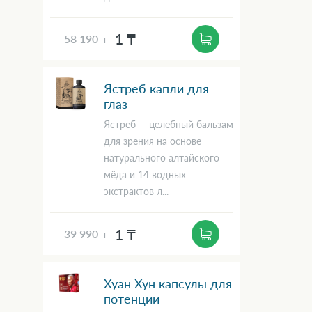
1 ₸
58 190 ₸
Ястреб капли для
глаз
Ястреб — целебный бальзам
для зрения на основе
натурального алтайского
мёда и 14 водных
экстрактов л...
1 ₸
39 990 ₸
Хуан Хун капсулы для
потенции