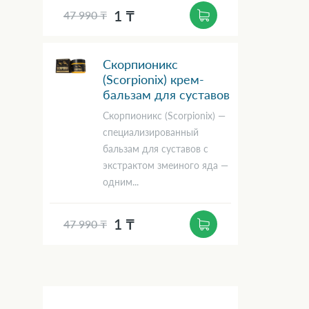
1 ₸
47 990 ₸
Скорпионикс
(Scorpionix) крем-
бальзам для суставов
Скорпионикс (Scorpionix) —
специализированный
бальзам для суставов с
экстрактом змеиного яда —
одним...
1 ₸
47 990 ₸