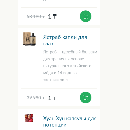
1 ₸
58 190 ₸
Ястреб капли для
глаз
Ястреб — целебный бальзам
для зрения на основе
натурального алтайского
мёда и 14 водных
экстрактов л...
1 ₸
39 990 ₸
Хуан Хун капсулы для
потенции