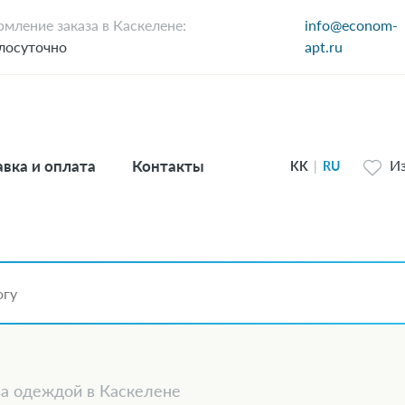
мление заказа в Каскелене:
info@econom-
лосуточно
apt.ru
вка и оплата
Контакты
И
KK
|
RU
за одеждой в Каскелене