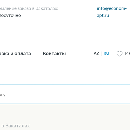
мление заказа в Закаталах:
info@econom-
лосуточно
apt.ru
вка и оплата
Контакты
И
AZ
|
RU
 в Закаталах