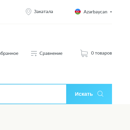
Закатала
Azərbaycan
0 товаров
збранное
Сравнение
Искать