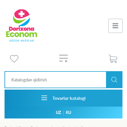
Tovarlar katalogi
UZ
|
RU