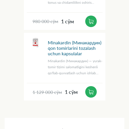
tonus va chidamlilikni oshiris...
1 сўм
980 000 сўм
Minakardin (Минакардин)
qon tomirlarini tozalash
uchun kapsulalar
Minakardin (Минакардин) — yurak-
tomir tizimi salomatligini keshenli
qo'llab-quvvatlash uchun ishlab...
1 сўм
1 129 000 сўм