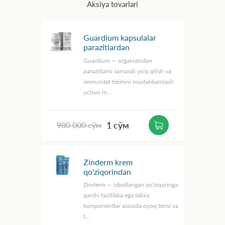
Aksiya tovarlari
Guardium kapsulalar
parazitlardan
Guardium — organizmdan
parazitlarni samarali yo'q qilish va
immunitet tizimini mustahkamlash
uchun m...
1 сўм
980 000 сўм
Zinderm krem
qo'ziqorindan
Zinderm — isbotlangan qo'ziqoringa
qarshi faollikka ega tabiiy
komponentlar asosida oyoq terisi va
t...