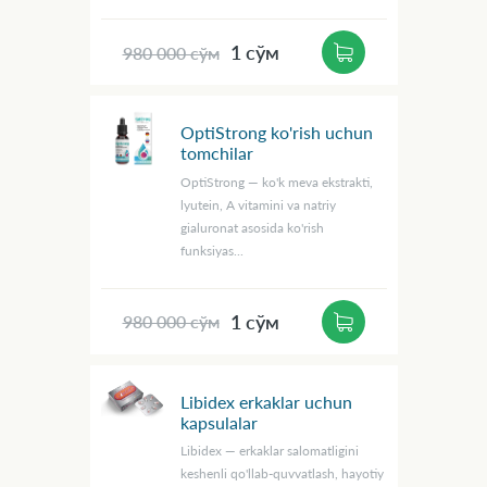
1 сўм
980 000 сўм
OptiStrong ko'rish uchun
tomchilar
OptiStrong — ko'k meva ekstrakti,
lyutein, A vitamini va natriy
gialuronat asosida ko'rish
funksiyas...
1 сўм
980 000 сўм
Libidex erkaklar uchun
kapsulalar
Libidex — erkaklar salomatligini
keshenli qo'llab-quvvatlash, hayotiy