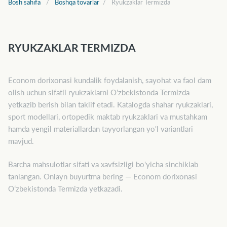
Bosh sahifa
Boshqa tovarlar
Ryukzaklar Termizda
RYUKZAKLAR TERMIZDA
Econom dorixonasi kundalik foydalanish, sayohat va faol dam
olish uchun sifatli ryukzaklarni Oʻzbekistonda Termizda
yetkazib berish bilan taklif etadi. Katalogda shahar ryukzaklari,
sport modellari, ortopedik maktab ryukzaklari va mustahkam
hamda yengil materiallardan tayyorlangan yo'l variantlari
mavjud.
Barcha mahsulotlar sifati va xavfsizligi bo'yicha sinchiklab
tanlangan. Onlayn buyurtma bering — Econom dorixonasi
Oʻzbekistonda Termizda yetkazadi.