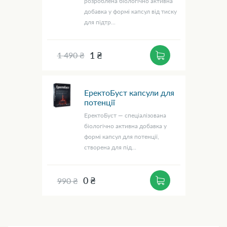
розроблена біологічно активна
добавка у формі капсул від тиску
для підтр...
1 ₴
1 490 ₴
ЕректоБуст капсули для
потенції
ЕректоБуст — спеціалізована
біологічно активна добавка у
формі капсул для потенції,
створена для під...
0 ₴
990 ₴