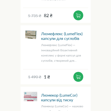
82 ₴
5 735 ₴
Люмефлекс (LumeFlex)
капсули для суглобів
Люмефлекс (LumeFlex) —
інноваційний біоактивний
комплекс у формі капсул для
суглобів, створений для...
1 ₴
1 490 ₴
Люмекор (LumeCor)
капсули від тиску
Люмекор (LumeCor) — науково