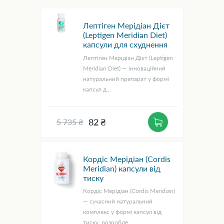
Лептіген Мерідіан Дієт
(Leptigen Meridian Diet)
капсули для схуднення
Лептіген Мерідіан Дієт (Leptigen
Meridian Diet) — інноваційний
натуральний препарат у формі
капсул д...
82 ₴
5 735 ₴
Кордіс Мерідіан (Cordis
Meridian) капсули від
тиску
Кордіс Мерідіан (Cordis Meridian)
— сучасний натуральний
комплекс у формі капсул від
тиску, розробле...