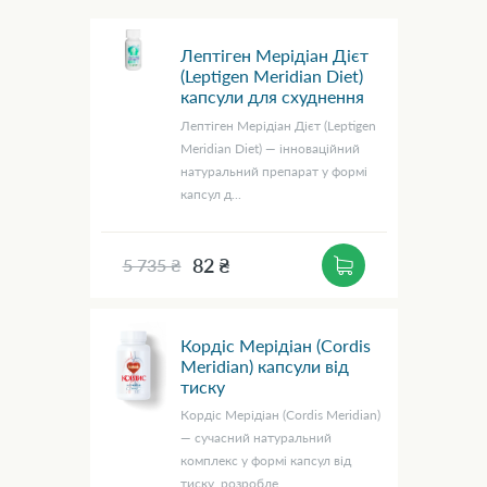
Лептіген Мерідіан Дієт
(Leptigen Meridian Diet)
капсули для схуднення
Лептіген Мерідіан Дієт (Leptigen
Meridian Diet) — інноваційний
натуральний препарат у формі
капсул д...
82 ₴
5 735 ₴
Кордіс Мерідіан (Cordis
Meridian) капсули від
тиску
Кордіс Мерідіан (Cordis Meridian)
— сучасний натуральний
комплекс у формі капсул від
тиску, розробле...