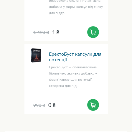
розроблена біологічно активна
добавка у формі капсул від тиску
для підтр...
1 ₴
1 490 ₴
ЕректоБуст капсули для
потенції
ЕректоБуст — спеціалізована
біологічно активна добавка у
формі капсул для потенції,
створена для під...
0 ₴
990 ₴