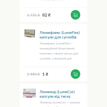
82 ₴
5 735 ₴
Люмефлекс (LumeFlex)
капсули для суглобів
Люмефлекс (LumeFlex) —
інноваційний біоактивний
комплекс у формі капсул для
суглобів, створений для...
1 ₴
1 490 ₴
Люмекор (LumeCor)
капсули від тиску
Люмекор (LumeCor) — науково