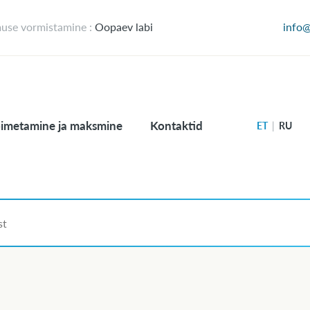
muse vormistamine :
Oopaev labi
info
imetamine ja maksmine
Kontaktid
ET
|
RU