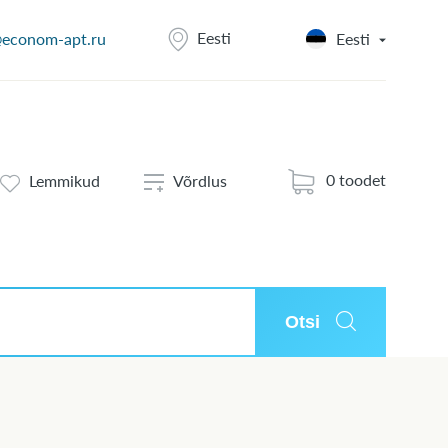
Eesti
@econom-apt.ru
Eesti
0 toodet
Lemmikud
Võrdlus
Otsi