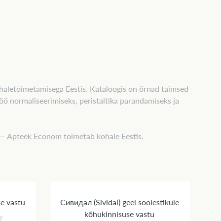
aletoimetamisega Eestis. Kataloogis on õrnad taimsed
töö normaliseerimiseks, peristaltika parandamiseks ja
is — Apteek Econom toimetab kohale Eestis.
e vastu
Сивидал (Sividal) geel soolestikule
kõhukinnisuse vastu