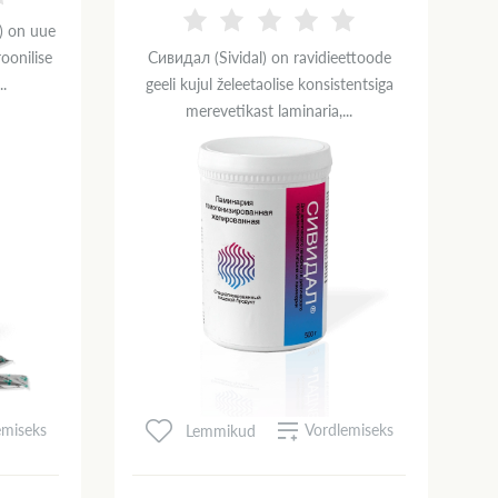
) on uue
oonilise
Сивидал (Sividal) on ravidieettoode
..
geeli kujul želeetaolise konsistentsiga
merevetikast laminaria,...
emiseks
Vordlemiseks
Lemmikud