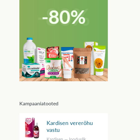
Kampaaniatooted
Kardisen vererõhu
vastu
Kardisen — looduslik