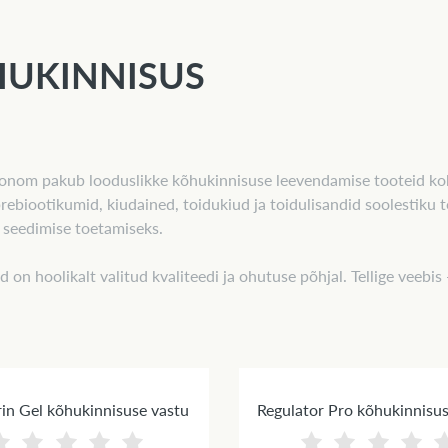
UKINNISUS
onom pakub looduslikke kõhukinnisuse leevendamise tooteid koh
 prebiootikumid, kiudained, toidukiud ja toidulisandid soolestiku 
 seedimise toetamiseks.
d on hoolikalt valitud kvaliteedi ja ohutuse põhjal. Tellige veeb
in Gel kõhukinnisuse vastu
Regulator Pro kõhukinnisus