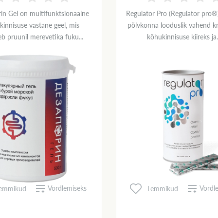
in Gel on multifunktsionaalne
Regulator Pro (Regulator pro®
kinnisuse vastane geel, mis
põlvkonna looduslik vahend kr
b pruunil merevetika fuku...
kõhukinnisuse kiireks ja.
Vordlemiseks
Vordl
emmikud
Lemmikud