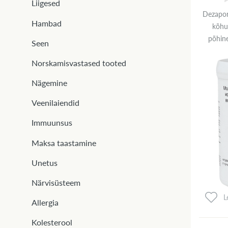
Liigesed
Dezapor
Hambad
kõhu
põhine
Seen
Norskamisvastased tooted
Nägemine
Veenilaiendid
Immuunsus
Maksa taastamine
Unetus
Närvisüsteem
L
Allergia
Kolesterool