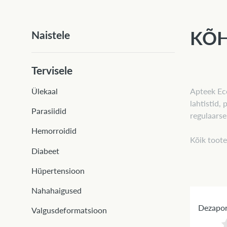
KÕH
Naistele
Tervisele
Apteek Ec
Ülekaal
lahtistid,
Parasiidid
regulaarse
Hemorroidid
Kõik toote
Diabeet
Hüpertensioon
Nahahaigused
Dezapor
Valgusdeformatsioon