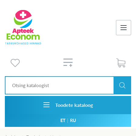
Toodete kataloog
ET
|
RU