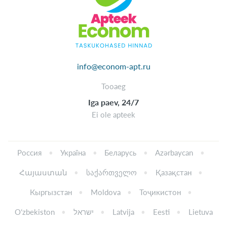
info@econom-apt.ru
Tooaeg
Iga paev, 24/7
Ei ole apteek
Россия
Україна
Беларусь
Azərbaycan
Հայաստան
საქართველო
Қазақстан
Кыргызстан
Moldova
Тоҷикистон
Oʻzbekiston
ישראל
Latvija
Eesti
Lietuva