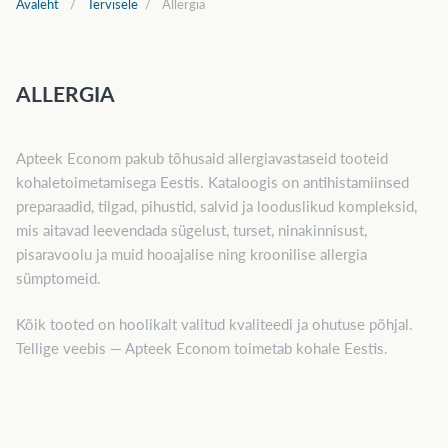
Avaleht
Tervisele
Allergia
ALLERGIA
Apteek Econom pakub tõhusaid allergiavastaseid tooteid
kohaletoimetamisega Eestis. Kataloogis on antihistamiinsed
preparaadid, tilgad, pihustid, salvid ja looduslikud kompleksid,
mis aitavad leevendada sügelust, turset, ninakinnisust,
pisaravoolu ja muid hooajalise ning kroonilise allergia
sümptomeid.
Kõik tooted on hoolikalt valitud kvaliteedi ja ohutuse põhjal.
Tellige veebis — Apteek Econom toimetab kohale Eestis.