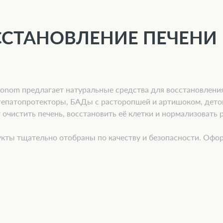
СТАНОВЛЕНИЕ ПЕЧЕНИ
onom предлагает натуральные средства для восстановления 
гепатопротекторы, БАДы с расторопшей и артишоком, дето
 очистить печень, восстановить её клетки и нормализовать
кты тщательно отобраны по качеству и безопасности. Офор