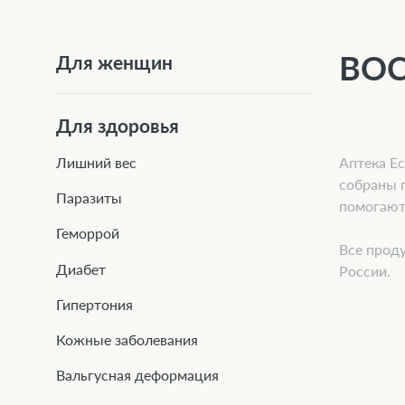
ВОС
Для женщин
Для здоровья
Аптека Ec
Лишний вес
собраны 
Паразиты
помогают
Геморрой
Все проду
Диабет
России.
Гипертония
Кожные заболевания
Вальгусная деформация