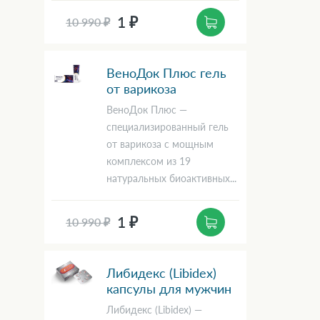
1 ₽
10 990 ₽
ВеноДок Плюс гель
от варикоза
ВеноДок Плюс —
специализированный гель
от варикоза с мощным
комплексом из 19
натуральных биоактивных...
1 ₽
10 990 ₽
Либидекс (Libidex)
капсулы для мужчин
Либидекс (Libidex) —