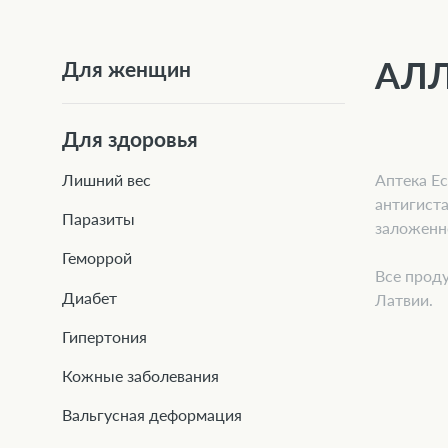
АЛ
Для женщин
Для здоровья
Аптека Ec
Лишний вес
антигиста
Паразиты
заложенно
Геморрой
Все проду
Диабет
Латвии.
Гипертония
Кожные заболевания
Вальгусная деформация