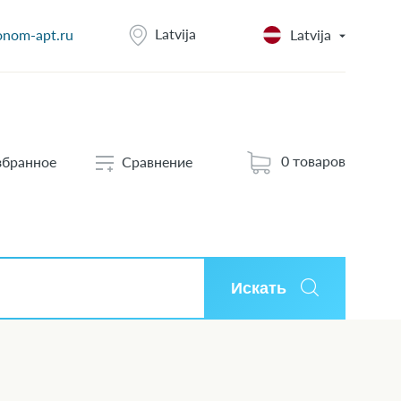
Latvija
onom-apt.ru
Latvija
0 товаров
збранное
Сравнение
Искать