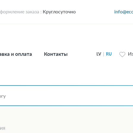
формление заказа :
Круглосуточно
info@ec
авка и оплата
Контакты
И
LV
|
RU
ия