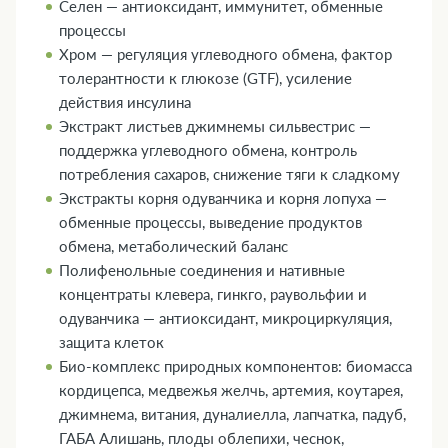
Селен — антиоксидант, иммунитет, обменные
процессы
Хром — регуляция углеводного обмена, фактор
толерантности к глюкозе (GTF), усиление
действия инсулина
Экстракт листьев джимнемы сильвестрис —
поддержка углеводного обмена, контроль
потребления сахаров, снижение тяги к сладкому
Экстракты корня одуванчика и корня лопуха —
обменные процессы, выведение продуктов
обмена, метаболический баланс
Полифенольные соединения и нативные
концентраты клевера, гинкго, раувольфии и
одуванчика — антиоксидант, микроциркуляция,
защита клеток
Био-комплекс природных компонентов: биомасса
кордицепса, медвежья желчь, артемия, коутарея,
джимнема, витания, дуналиелла, лапчатка, падуб,
ГАБА Алишань, плоды облепихи, чеснок,