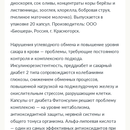
диоскорея, сок оливы, концентраты коры берёзы и
15. Совместимость с алкоголем
лиственницы, зооглея, хлорелла, бобровая струя,
16. Условия хранения
пчелиное маточное молочко). Выпускается в
17. ТОП-5 вопросов эксперту
упаковке 20 капсул. Производитель: ООО
«Биошера», Россия, г. Красногорск.
Нарушения углеводного обмена и повышение уровня
сахара в крови — проблемы, требующие постоянного
контроля и комплексного подхода.
Инсулинорезистентность, преддиабет и сахарный
диабет 2 типа сопровождаются колебаниями
глюкозы, снижением обменных процессов,
повышенной нагрузкой на поджелудочную железу и
окислительным стрессом, разрушающим клетки.
Капсулы от диабета Фитонсулин решают проблему
комплексно — на уровне метаболизма,
антиоксидантной защиты, нервной системы и
общего тонуса организма. Альфа-липоевая кислота
— один из самых эффективных антиоксидантов при