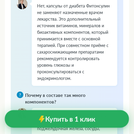
Нет, капсулы от диабета Фитонсулин
не заменяют назначенные врачом
лекарства. Это дополнительный
источник витаминов, минералов и
биоактивных компонентов, который
принимается вместе с основной
терапией. При совместном приёме с
сахароснижающими препаратами
рекомендуется контролировать
уровень глюкозы и
проконсультироваться с
эндокринологом.
Почему в составе так много
компонентов?
При диабете страдают практически
Купить в 1 клик
все системы организма:
поджелудочная железа, сосуды,