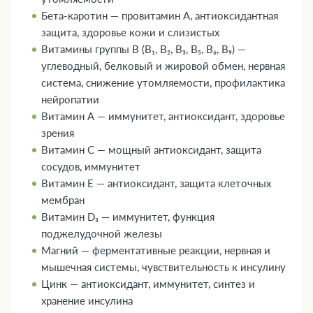
Бета-каротин — провитамин А, антиоксидантная
защита, здоровье кожи и слизистых
Витамины группы В (В₁, В₂, В₃, В₅, В₆, В₉) —
углеводный, белковый и жировой обмен, нервная
система, снижение утомляемости, профилактика
нейропатии
Витамин А — иммунитет, антиоксидант, здоровье
зрения
Витамин С — мощный антиоксидант, защита
сосудов, иммунитет
Витамин Е — антиоксидант, защита клеточных
мембран
Витамин D₃ — иммунитет, функция
поджелудочной железы
Магний — ферментативные реакции, нервная и
мышечная системы, чувствительность к инсулину
Цинк — антиоксидант, иммунитет, синтез и
хранение инсулина