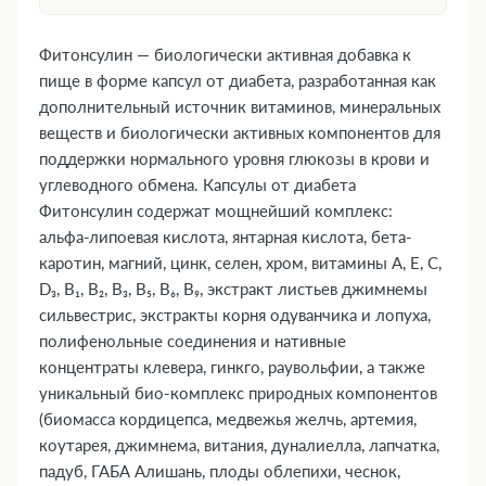
1. Форма выпуска
2. Фармакологическая группа
Фитонсулин — биологически активная добавка к
3. Фармакодинамика и фармакокинетика
пище в форме капсул от диабета, разработанная как
4. Где купить Фитонсулин, наличие и цены в
дополнительный источник витаминов, минеральных
веществ и биологически активных компонентов для
аптеках
поддержки нормального уровня глюкозы в крови и
5. Показания к применению
углеводного обмена. Капсулы от диабета
6. Противопоказания
Фитонсулин содержат мощнейший комплекс:
7. Состав
альфа-липоевая кислота, янтарная кислота, бета-
8. Инструкция по применению и дозы
каротин, магний, цинк, селен, хром, витамины А, Е, С,
9. Возможные побочные эффекты
D₃, В₁, В₂, В₃, В₅, В₆, В₉, экстракт листьев джимнемы
10. Преимущества
сильвестрис, экстракты корня одуванчика и лопуха,
11. Передозировка
полифенольные соединения и нативные
концентраты клевера, гинкго, раувольфии, а также
12. Особые указания
уникальный био-комплекс природных компонентов
13. Применение при беременности и
(биомасса кордицепса, медвежья желчь, артемия,
кормлении грудью
коутарея, джимнема, витания, дуналиелла, лапчатка,
14. Влияние на способность управлять
падуб, ГАБА Алишань, плоды облепихи, чеснок,
транспортными средствами и механизмами