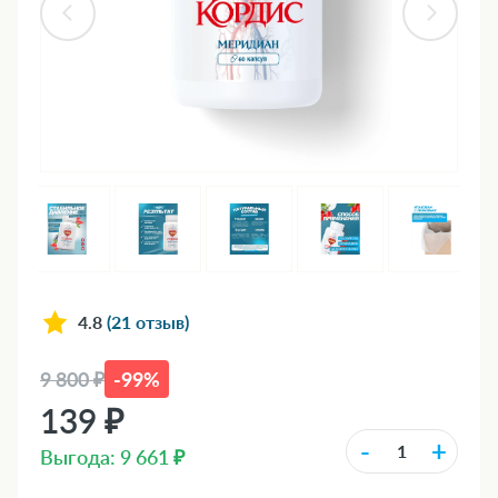
4.8
(21 отзыв)
9 800 ₽
-99%
139 ₽
-
+
Выгода: 9 661 ₽