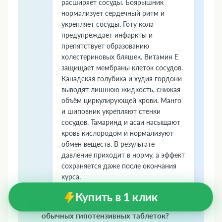
расширяет сосуды. Боярышник
нормализует сердечный ритм и
укрепляет сосуды. Готу кола
предупреждает инфаркты и
препятствует образованию
холестериновых бляшек. Витамин Е
защищает мембраны клеток сосудов.
Канадская голубика и худия гордони
выводят лишнюю жидкость, снижая
объём циркулирующей крови. Манго
и шиповник укрепляют стенки
сосудов. Тамаринд и асаи насыщают
кровь кислородом и нормализуют
обмен веществ. В результате
давление приходит в норму, а эффект
сохраняется даже после окончания
курса.
Купить в 1 клик
Чем Кордис Меридиан отличается от
обычных гипотензивных таблеток?