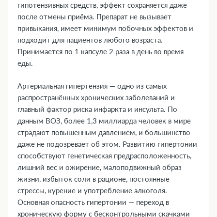
гипотензивных средств, эффект сохраняется даже
15. Совместимость с алкоголем
после отмены приёма. Препарат не вызывает
16. Условия хранения
привыкания, имеет минимум побочных эффектов и
17. ТОП-5 вопросов эксперту
подходит для пациентов любого возраста.
Принимается по 1 капсуле 2 раза в день во время
еды.
Артериальная гипертензия — одно из самых
распространённых хронических заболеваний и
главный фактор риска инфаркта и инсульта. По
данным ВОЗ, более 1,3 миллиарда человек в мире
страдают повышенным давлением, и большинство
даже не подозревает об этом. Развитию гипертонии
способствуют генетическая предрасположенность,
лишний вес и ожирение, малоподвижный образ
жизни, избыток соли в рационе, постоянные
стрессы, курение и употребление алкоголя.
Основная опасность гипертонии — переход в
хроническую форму с бесконтрольными скачками