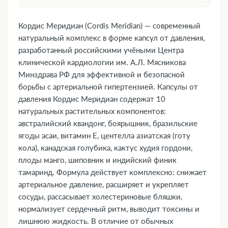
1. Форма выпуска
2. Фармакологическая группа
Кордис Меридиан (Cordis Meridian) — современный
3. Фармакодинамика и фармакокинетика
натуральный комплекс в форме капсул от давления,
4. Где купить Кордис Меридиан, наличие и
разработанный российскими учёными Центра
клинической кардиологии им. А.Л. Мясникова
цены в аптеках
Минздрава РФ для эффективной и безопасной
5. Показания к применению
борьбы с артериальной гипертензией. Капсулы от
6. Противопоказания
давления Кордис Меридиан содержат 10
7. Состав
натуральных растительных компонентов:
8. Инструкция по применению и дозы
австралийский квандонг, боярышник, бразильские
9. Возможные побочные эффекты
ягоды асаи, витамин Е, центелла азиатская (готу
10. Преимущества
кола), канадская голубика, кактус худия гордони,
11. Передозировка
плоды манго, шиповник и индийский финик
тамаринд. Формула действует комплексно: снижает
12. Особые указания
артериальное давление, расширяет и укрепляет
13. Применение при беременности и
сосуды, рассасывает холестериновые бляшки,
кормлении грудью
нормализует сердечный ритм, выводит токсины и
14. Влияние на способность управлять
лишнюю жидкость. В отличие от обычных
транспортными средствами и механизмами