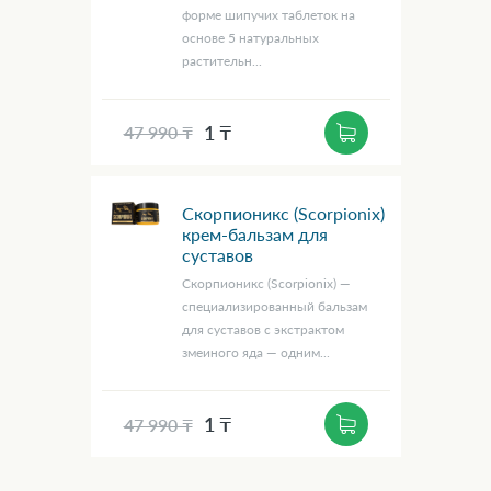
форме шипучих таблеток на
основе 5 натуральных
растительн...
1 ₸
47 990 ₸
Скорпионикс (Scorpionix)
крем-бальзам для
суставов
Скорпионикс (Scorpionix) —
специализированный бальзам
для суставов с экстрактом
змеиного яда — одним...
1 ₸
47 990 ₸