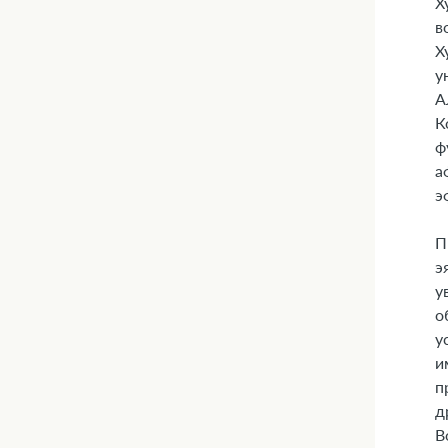
Х
в
Х
у
А
К
ф
а
э
П
э
у
о
у
и
п
д
В