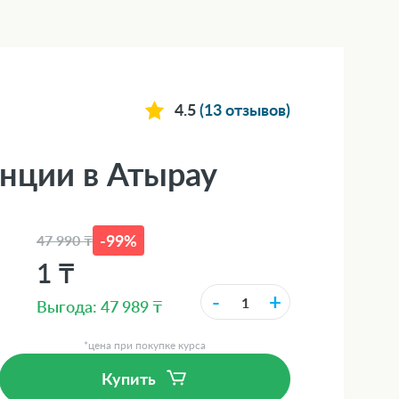
4.5
(13 отзывов)
енции в Атырау
-99%
47 990 ₸
1 ₸
-
+
Выгода: 47 989 ₸
*цена при покупке курса
Купить