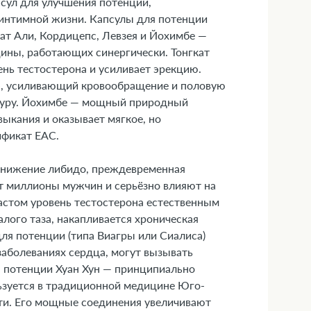
сул для улучшения потенции,
 интимной жизни. Капсулы для потенции
ат Али, Кордицепс, Левзея и Йохимбе —
цины, работающих синергически. Тонгкат
нь тестостерона и усиливает эрекцию.
», усиливающий кровообращение и половую
атуру. Йохимбе — мощный природный
выкания и оказывает мягкое, но
ификат ЕАС.
 снижение либидо, преждевременная
т миллионы мужчин и серьёзно влияют на
растом уровень тестостерона естественным
лого таза, накапливается хроническая
дствами и механизмами
для потенции (типа Виагры или Сиалиса)
аболеваниях сердца, могут вызывать
я потенции Хуан Хун — принципиально
льзуется в традиционной медицине Юго-
ти. Его мощные соединения увеличивают