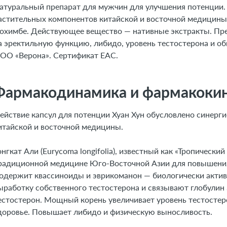
атуральный препарат для мужчин для улучшения потенции. 
астительных компонентов китайской и восточной медицины:
охимбе. Действующее вещество — нативные экстракты. Пре
а эректильную функцию, либидо, уровень тестостерона и о
ОО «Верона». Сертификат ЕАС.
Фармакодинамика и фармакоки
ействие капсул для потенции Хуан Хун обусловлено синер
итайской и восточной медицины.
онгкат Али (Eurycoma longifolia), известный как «Тропически
радиционной медицине Юго-Восточной Азии для повышения
одержит квассиноиды и эврикоманон — биологически акти
ыработку собственного тестостерона и связывают глобули
естостерон. Мощный корень увеличивает уровень тестостер
доровье. Повышает либидо и физическую выносливость.