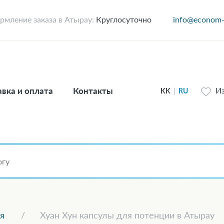
мление заказа в Атырау:
Круглосуточно
info@econom-
вка и оплата
Контакты
И
KK
|
RU
я
Хуан Хун капсулы для потенции в Атырау