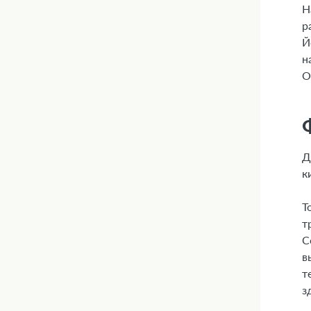
Н
р
Й
н
О
Д
к
Т
т
С
в
т
з