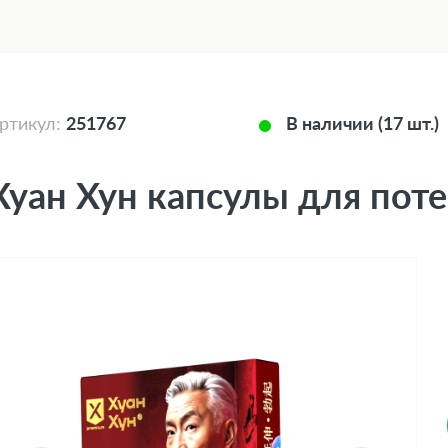
ртикул:
251767
В наличии (17 шт.)
Хуан Хун капсулы для пот