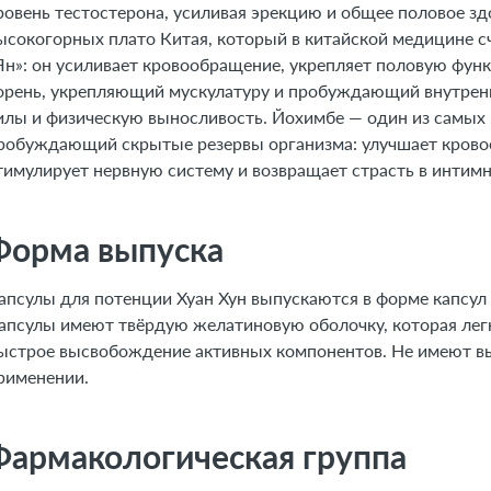
ровень тестостерона, усиливая эрекцию и общее половое зд
ысокогорных плато Китая, который в китайской медицине с
Ян»: он усиливает кровообращение, укрепляет половую функ
орень, укрепляющий мускулатуру и пробуждающий внутре
илы и физическую выносливость. Йохимбе — один из самы
робуждающий скрытые резервы организма: улучшает крово
тимулирует нервную систему и возвращает страсть в интим
Форма выпуска
апсулы для потенции Хуан Хун выпускаются в форме капсул д
апсулы имеют твёрдую желатиновую оболочку, которая легк
ыстрое высвобождение активных компонентов. Не имеют вы
рименении.
Фармакологическая группа