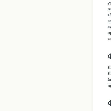
у
в
«
к
с
п
с
К
К
б
п