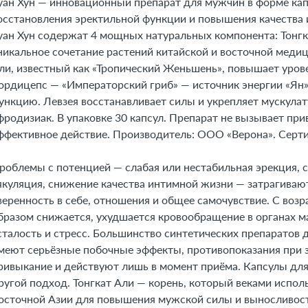
уан Хун — инновационный препарат для мужчин в форме кап
3. Фармакодинамика и фармакокинетика
осстановления эректильной функции и повышения качества
4. Где купить Хуан Хун, наличие и цены в аптеках в Атырау
уан Хун содержат 4 мощных натуральных компонента: Тонгк
никальное сочетание растений китайской и восточной меди
5. Показания к применению
ли, известный как «Тропический Женьшень», повышает урове
6. Противопоказания
ордицепс — «Императорский гриб» — источник энергии «Ян
7. Состав
ункцию. Левзея восстанавливает силы и укрепляет мускул
8. Инструкция по применению и дозы
фродизиак. В упаковке 30 капсул. Препарат не вызывает при
9. Возможные побочные эффекты
ффективное действие. Производитель: ООО «Верона». Серт
10. Преимущества
роблемы с потенцией — слабая или нестабильная эрекция,
11. Передозировка
якуляция, снижение качества интимной жизни — затрагиваю
12. Особые указания
веренность в себе, отношения и общее самочувствие. С воз
13. Применение при беременности и кормлении грудью
бразом снижается, ухудшается кровообращение в органах ма
14. Влияние на способность управлять транспортными сре
сталость и стресс. Большинство синтетических препаратов 
15. Совместимость с алкоголем
меют серьёзные побочные эффекты, противопоказания при з
16. Условия хранения
ривыкание и действуют лишь в момент приёма. Капсулы дл
ругой подход. Тонгкат Али — корень, который веками испо
17. ТОП-5 вопросов эксперту
осточной Азии для повышения мужской силы и выносливос