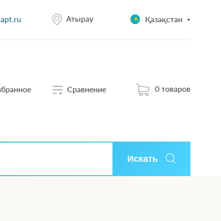
Атырау
apt.ru
Қазақстан
0 товаров
збранное
Сравнение
Искать