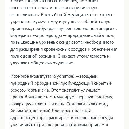
Левзея (Rhaponticum carthamoides) помогает
восстановить силы и повысить физическую
выносливость. В китайской медицине этот корень
укрепляет мускулатуру и улучшает общий тонус
организма, пробуждая внутреннюю мощь и энергию.
Содержит экдистероиды — природные анаболики,
повышающие уровень оксида азота, необходимого
для расширения кровеносных сосудов и обеспечения
полноценной эрекции. Снижает утомляемость и
улучшает общее самочувствие.
Йохимбе (Pausinystalia yohimbe) — мощный
природный афродизиак, пробуждающий скрытые
резервы организма. Этот экстракт улучшает
кровообращение и стимулирует нервную систему,
возвращая страсть в жизнь. Содержит алкалоид
йохимбин, который блокирует альфа-2-
адренорецепторы, расширяет кровеносные сосуды,
увеличивает приток крови к половым органам и