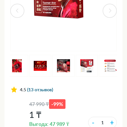
4.5
(13 отзывов)
47 990 ₸
-99%
1 ₸
-
+
Выгода: 47 989 ₸