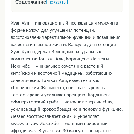
Содержание
[ показать ]
1. Форма выпуска
2. Фармакологическая группа
Хуан Хун — инновационный препарат для мужчин в
3. Фармакодинамика и фармакокинетика
форме капсул для улучшения потенции,
4. Где купить Хуан Хун, наличие и цены в
восстановления эректильной функции и повышения
качества интимной жизни. Капсулы для потенции
аптеках в Арысе
Хуан Хун содержат 4 мощных натуральных
5. Показания к применению
компонента: Тонгкат Али, Кордицепс, Левзея и
6. Противопоказания
Йохимбе — уникальное сочетание растений
7. Состав
китайской и восточной медицины, работающих
8. Инструкция по применению и дозы
синергически. Тонгкат Али, известный как
9. Возможные побочные эффекты
«Тропический Женьшень», повышает уровень
10. Преимущества
тестостерона и усиливает эрекцию. Кордицепс —
11. Передозировка
«Императорский гриб» — источник энергии «Ян»,
усиливающий кровообращение и половую функцию.
12. Особые указания
Левзея восстанавливает силы и укрепляет
13. Применение при беременности и
мускулатуру. Йохимбе — мощный природный
кормлении грудью
афродизиак. В упаковке 30 капсул. Препарат не
14. Влияние на способность управлять