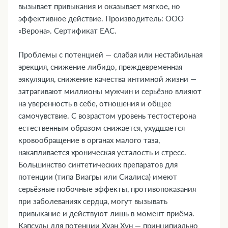
вызывает привыкания и оказывает мягкое, но
транспортными средствами и механизмами
эффективное действие. Производитель: ООО
15. Совместимость с алкоголем
«Верона». Сертификат ЕАС.
16. Условия хранения
17. ТОП-5 вопросов эксперту
Проблемы с потенцией — слабая или нестабильная
эрекция, снижение либидо, преждевременная
эякуляция, снижение качества интимной жизни —
затрагивают миллионы мужчин и серьёзно влияют
на уверенность в себе, отношения и общее
самочувствие. С возрастом уровень тестостерона
естественным образом снижается, ухудшается
кровообращение в органах малого таза,
накапливается хроническая усталость и стресс.
Большинство синтетических препаратов для
потенции (типа Виагры или Сиалиса) имеют
серьёзные побочные эффекты, противопоказания
при заболеваниях сердца, могут вызывать
привыкание и действуют лишь в момент приёма.
Капсулы для потенции Хуан Хун — принципиально