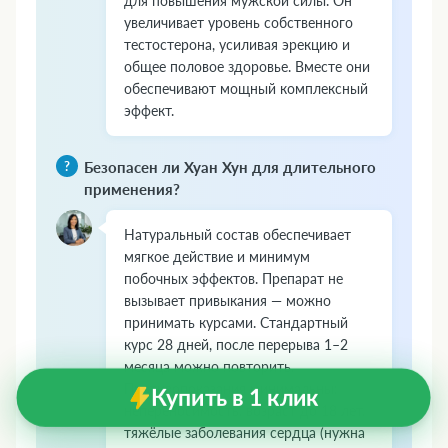
для повышения мужской силы. Он
увеличивает уровень собственного
тестостерона, усиливая эрекцию и
общее половое здоровье. Вместе они
обеспечивают мощный комплексный
эффект.
Безопасен ли Хуан Хун для длительного
применения?
Натуральный состав обеспечивает
мягкое действие и минимум
побочных эффектов. Препарат не
вызывает привыкания — можно
принимать курсами. Стандартный
курс 28 дней, после перерыва 1–2
месяца можно повторить.
Противопоказания минимальны:
Купить в 1 клик
непереносимость, возраст до 18 лет,
тяжёлые заболевания сердца (нужна