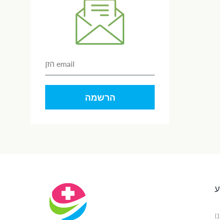
הרשמה
ע
ו