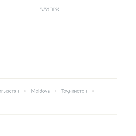
אזור אישי
гызстан
Moldova
Тоҷикистон