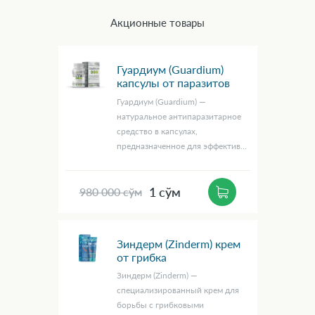
Акционные товары
Гуардиум (Guardium)
капсулы от паразитов
Гуардиум (Guardium) —
натуральное антипаразитарное
средство в капсулах,
предназначенное для эффектив...
1 сўм
980 000 сўм
Зиндерм (Zinderm) крем
от грибка
Зиндерм (Zinderm) —
специализированный крем для
борьбы с грибковыми