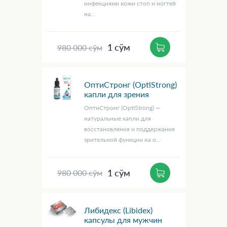
инфекциями кожи стоп и ногтей
на...
1 сўм
980 000 сўм
ОптиСтронг (OptiStrong)
капли для зрения
ОптиСтронг (OptiStrong) —
натуральные капли для
восстановления и поддержания
зрительной функции на о...
1 сўм
980 000 сўм
Либидекс (Libidex)
капсулы для мужчин