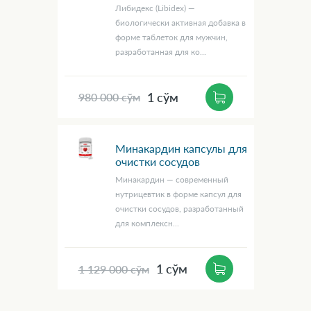
Либидекс (Libidex) —
биологически активная добавка в
форме таблеток для мужчин,
разработанная для ко...
1 сўм
980 000 сўм
Минакардин капсулы для
очистки сосудов
Минакардин — современный
нутрицевтик в форме капсул для
очистки сосудов, разработанный
для комплексн...
1 сўм
1 129 000 сўм