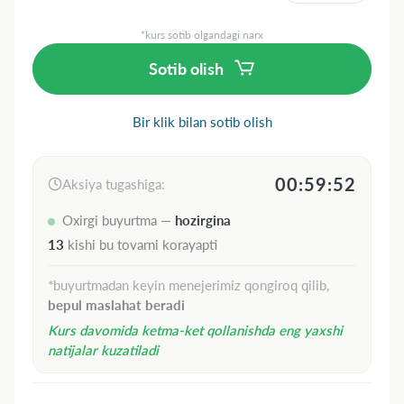
*kurs sotib olgandagi narx
Sotib olish
Bir klik bilan sotib olish
00:59:51
Aksiya tugashiga:
Oxirgi buyurtma —
hozirgina
13
kishi bu tovarni korayapti
*buyurtmadan keyin menejerimiz qongiroq qilib,
bepul maslahat beradi
Kurs davomida ketma-ket qollanishda eng yaxshi
natijalar kuzatiladi