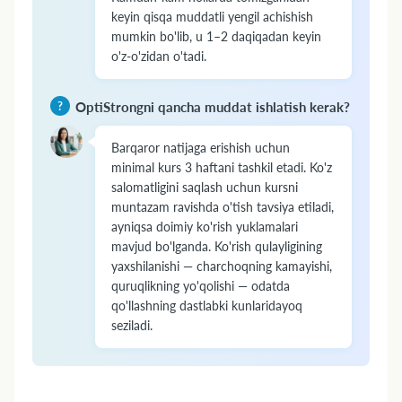
keyin qisqa muddatli yengil achishish
mumkin bo'lib, u 1–2 daqiqadan keyin
o'z-o'zidan o'tadi.
OptiStrongni qancha muddat ishlatish kerak?
Barqaror natijaga erishish uchun
minimal kurs 3 haftani tashkil etadi. Ko'z
salomatligini saqlash uchun kursni
muntazam ravishda o'tish tavsiya etiladi,
ayniqsa doimiy ko'rish yuklamalari
mavjud bo'lganda. Ko'rish qulayligining
yaxshilanishi — charchoqning kamayishi,
quruqlikning yo'qolishi — odatda
qo'llashning dastlabki kunlaridayoq
seziladi.