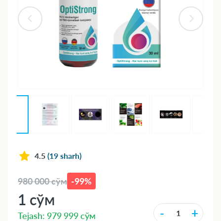
4.5
(19 sharh)
980 000 сўм
-99%
1 сўм
-
+
Tejash: 979 999 сўм