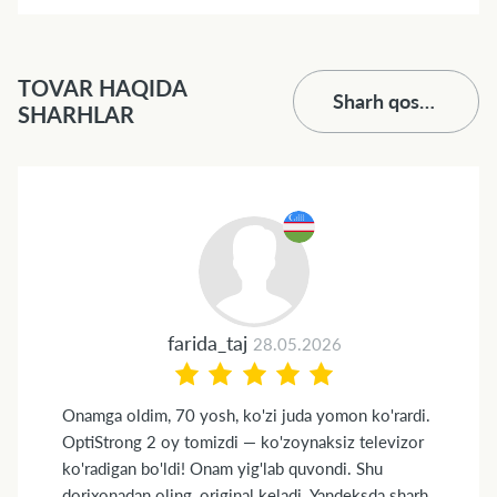
TOVAR HAQIDA
Sharh qoshish
SHARHLAR
farida_taj
28.05.2026
Onamga oldim, 70 yosh, ko'zi juda yomon ko'rardi.
OptiStrong 2 oy tomizdi — ko'zoynaksiz televizor
ko'radigan bo'ldi! Onam yig'lab quvondi. Shu
dorixonadan oling, original keladi. Yandeksda sharh