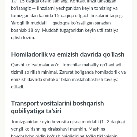
10–15 daqiqa oraliq saqlang. Kontakt linza taqadigan
bo'lsangiz — linzalarni yechganidan keyin tomizing va
tomizganidan kamida 15 daqiqa o'tgach linzalarni taqing.
Yaroqlilik muddati — qadoqda ko'rsatilgan sanadan
boshlab 18 oy. Muddati tugaganidan keyin utilizatsiya
qilish lozim.
Homiladorlik va emizish davrida qo'llash
Qarshi ko'rsatmalar yo'q. Tomchilar mahalliy qo'llaniladi,
tizimli so'rilish minimal. Zarurat bo'lganda homiladorlik va
emizish davrida shifokor bilan maslahatlashish tavsiya
etiladi.
Transport vositalarini boshqarish
qobiliyatiga ta'siri
Tomizganidan keyin bevosita qisqa muddatli (1–2 daqiqa)
yengil ko'rishning xiralashuvi mumkin. Mashina
haydashdan oldin ko'rish aniqligining to'liq tiklanishini