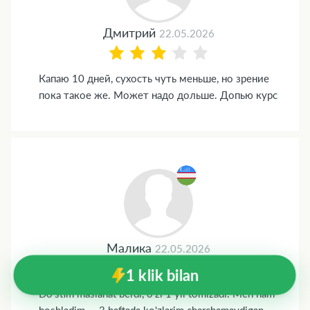
Дмитрий
22.05.2026
Капаю 10 дней, сухость чуть меньше, но зрение
пока такое же. Может надо дольше. Допью курс
Малика
22.05.2026
1 klik bilan
Do'stim maslahat berdi, o'zi 1 yil tomizadi. Men ham
boshladim — 3 haftada ko'zlarim charchamaydigan