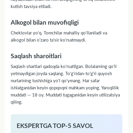
kutish tavsiya etiladi.
Alkogol bilan muvofiqligi
Cheklovlar yo'q. Tomchilar mahalliy qo'llaniladi va
alkogol bilan o'zaro ta'sir ko'rsatmaydi.
Saqlash sharoitlari
Saqlash shartlari qadoqda ko'rsatilgan. Bolalarning qo'li
yetmaydigan joyda saqlang. To'g'ridan-to'g'ri quyosh
nurlarining tushishiga yo'l qo'ymang. Har safar
ishlatganidan keyin qopqoqni mahkam yoping. Yaroqlilik
muddati — 18 oy. Muddati tugaganidan keyin utilizatsiya
qiling.
EKSPERTGA TOP-5 SAVOL