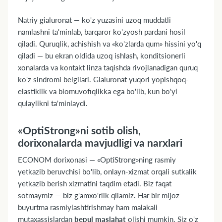
Natriy gialuronat — ko'z yuzasini uzoq muddatli
namlashni ta'minlab, barqaror ko'zyosh pardani hosil
qiladi. Quruqlik, achishish va «ko'zlarda qum» hissini yo'q
qiladi — bu ekran oldida uzoq ishlash, konditsionerli
xonalarda va kontakt linza taqishda rivojlanadigan quruq
ko'z sindromi belgilari. Gialuronat yuqori yopishqoq-
elastiklik va biomuvofiqlikka ega bo'lib, kun bo'yi
qulaylikni ta'minlaydi.
«OptiStrong»ni sotib olish,
dorixonalarda mavjudligi va narxlari
ECONOM dorixonasi — «OptiStrong»ning rasmiy
yetkazib beruvchisi bo'lib, onlayn-xizmat orqali sutkalik
yetkazib berish xizmatini taqdim etadi. Biz faqat
sotmaymiz — biz g'amxo'rlik qilamiz. Har bir mijoz
buyurtma rasmiylashtirishmay ham malakali
mutaxassislardan
bepul maslahat
olishi mumkin. Siz o'z