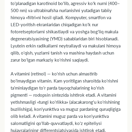
to'planadigan karotinoid bo'lib, agressiv ko'k nurni (400–
500 nm) va ultrabinafsha nurlanishni yutadigan tabiiy
himoya «filtri»ni hosil qiladi. Kompyuter, smartfon va
LED-yoritish ekranlaridan chiqadigan ko'k nur
fotoretseptorlarni shikastlaydi va yoshga bog'liq makula
degeneratsiyasining (YMD) sabablaridan biri hisoblanadi.
Lyutein erkin radikallarni neytrallaydi va makulani himoya
qilib, o'qish, yuzlarni tanish va mashina haydash uchun
zarur bo'lgan markaziy ko'rishni saqlaydi.
A vitamini (retinol) — ko'rish uchun almastirib
bo'lmaydigan vitamin. Kam yoritilgan sharoitda ko'rishni
ta'minlaydigan to'r parda tayoqchalarining ko'rish
pigmenti — rodopsin sintezida ishtirok etadi. A vitamini
yetishmasligi «tungi ko'rlikka» (alacakarong'u ko'rishining
buzilishiga), kon'yunktiva va muguz pardaning quruqligiga
olib keladi. A vitamini muguz parda va kon'yunktiva
salomatligini qo'llab-quvvatlaydi, ko'z epiteliysi
hujayralarining differentsiatsiyasida ishtirok etadi.