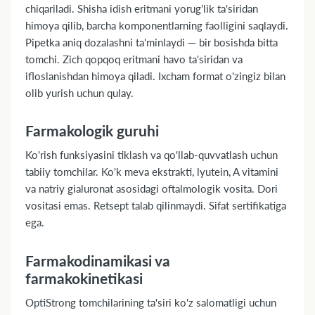
chiqariladi. Shisha idish eritmani yorug'lik ta'siridan
himoya qilib, barcha komponentlarning faolligini saqlaydi.
Pipetka aniq dozalashni ta'minlaydi — bir bosishda bitta
tomchi. Zich qopqoq eritmani havo ta'siridan va
ifloslanishdan himoya qiladi. Ixcham format o'zingiz bilan
olib yurish uchun qulay.
Farmakologik guruhi
Ko'rish funksiyasini tiklash va qo'llab-quvvatlash uchun
tabiiy tomchilar. Ko'k meva ekstrakti, lyutein, A vitamini
va natriy gialuronat asosidagi oftalmologik vosita. Dori
vositasi emas. Retsept talab qilinmaydi. Sifat sertifikatiga
ega.
Farmakodinamikasi va
farmakokinetikasi
OptiStrong tomchilarining ta'siri ko'z salomatligi uchun