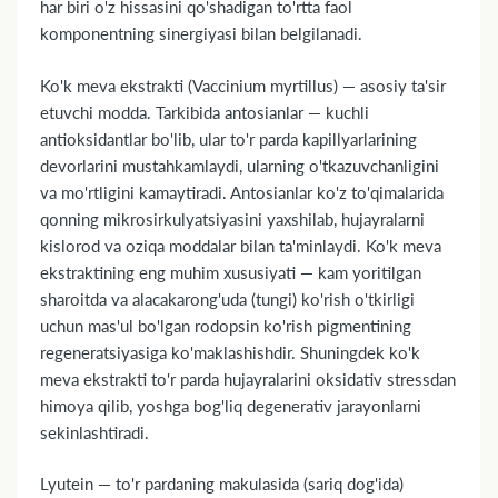
har biri o'z hissasini qo'shadigan to'rtta faol
komponentning sinergiyasi bilan belgilanadi.
Ko'k meva ekstrakti (Vaccinium myrtillus) — asosiy ta'sir
etuvchi modda. Tarkibida antosianlar — kuchli
antioksidantlar bo'lib, ular to'r parda kapillyarlarining
devorlarini mustahkamlaydi, ularning o'tkazuvchanligini
va mo'rtligini kamaytiradi. Antosianlar ko'z to'qimalarida
qonning mikrosirkulyatsiyasini yaxshilab, hujayralarni
kislorod va oziqa moddalar bilan ta'minlaydi. Ko'k meva
ekstraktining eng muhim xususiyati — kam yoritilgan
sharoitda va alacakarong'uda (tungi) ko'rish o'tkirligi
uchun mas'ul bo'lgan rodopsin ko'rish pigmentining
regeneratsiyasiga ko'maklashishdir. Shuningdek ko'k
meva ekstrakti to'r parda hujayralarini oksidativ stressdan
himoya qilib, yoshga bog'liq degenerativ jarayonlarni
sekinlashtiradi.
Lyutein — to'r pardaning makulasida (sariq dog'ida)