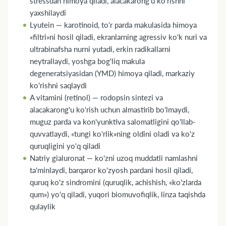
stressdan himoya qiladi, alacakarong'u ko'rishni
yaxshilaydi
Lyutein — karotinoid, to'r parda makulasida himoya
«filtri»ni hosil qiladi, ekranlarning agressiv ko'k nuri va
ultrabinafsha nurni yutadi, erkin radikallarni
neytrallaydi, yoshga bog'liq makula
degeneratsiyasidan (YMD) himoya qiladi, markaziy
ko'rishni saqlaydi
A vitamini (retinol) — rodopsin sintezi va
alacakarong'u ko'rish uchun almastirib bo'lmaydi,
muguz parda va kon'yunktiva salomatligini qo'llab-
quvvatlaydi, «tungi ko'rlik»ning oldini oladi va ko'z
quruqligini yo'q qiladi
Natriy gialuronat — ko'zni uzoq muddatli namlashni
ta'minlaydi, barqaror ko'zyosh pardani hosil qiladi,
quruq ko'z sindromini (quruqlik, achishish, «ko'zlarda
qum») yo'q qiladi, yuqori biomuvofiqlik, linza taqishda
qulaylik