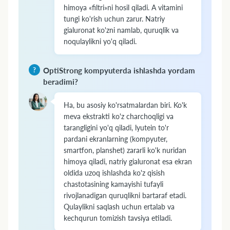
himoya «filtri»ni hosil qiladi. A vitamini
tungi ko'rish uchun zarur. Natriy
gialuronat ko'zni namlab, quruqlik va
noqulaylikni yo'q qiladi.
OptiStrong kompyuterda ishlashda yordam
beradimi?
Ha, bu asosiy ko'rsatmalardan biri. Ko'k
meva ekstrakti ko'z charchoqligi va
tarangligini yo'q qiladi, lyutein to'r
pardani ekranlarning (kompyuter,
smartfon, planshet) zararli ko'k nuridan
himoya qiladi, natriy gialuronat esa ekran
oldida uzoq ishlashda ko'z qisish
chastotasining kamayishi tufayli
rivojlanadigan quruqlikni bartaraf etadi.
Qulaylikni saqlash uchun ertalab va
kechqurun tomizish tavsiya etiladi.