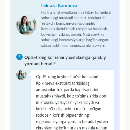
Dilnoza Karimova
Funktsional ovqatlanish va tabiiy formulalar
sohasidagi mustaqil ekspert-tadqiqotchi.
Yetakchi kompaniyalarga o'simlik
komplekslarini ishlab chiqish va baholash
bo'yicha maslahat beradi. Nutrasevtika
sohasidagi innovatsiyalarga bag'ishlangan
ixtisoslashtirilgan simpoziumlar spikeri.
OptiStrong ko'rishni yaxshilashga qanday
yordam beradi?
OptiStrong keshenli ta'sir ko'rsatadi.
Ko'k meva ekstrakti tarkibidagi
antosianlar to'r parda kapillyarlarini
mustahkamlaydi, ko'z to'qimalarida qon
mikrosirkulyatsiyasini yaxshilaydi va
ko'rish o'tkirligi uchun mas'ul bo'lgan
rodopsin ko'rish pigmentining
regeneratsiyasiga yordam beradi. Lyutein
ekranlarning ko'k nuridan makula uchun