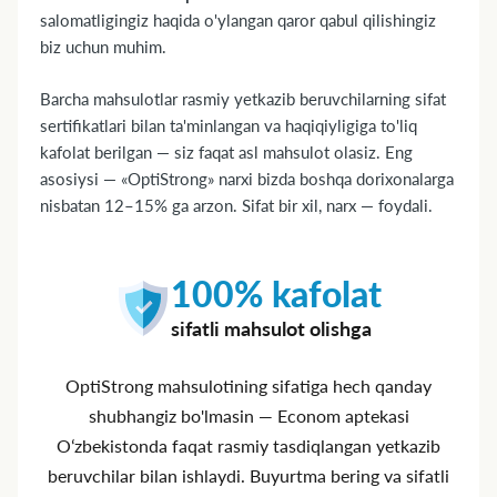
salomatligingiz haqida o'ylangan qaror qabul qilishingiz
biz uchun muhim.
Barcha mahsulotlar rasmiy yetkazib beruvchilarning sifat
sertifikatlari bilan ta'minlangan va haqiqiyligiga to'liq
kafolat berilgan — siz faqat asl mahsulot olasiz. Eng
asosiysi — «OptiStrong» narxi bizda boshqa dorixonalarga
nisbatan 12–15% ga arzon. Sifat bir xil, narx — foydali.
100% kafolat
sifatli mahsulot olishga
OptiStrong mahsulotining sifatiga hech qanday
shubhangiz bo'lmasin — Econom aptekasi
Oʻzbekistonda faqat rasmiy tasdiqlangan yetkazib
beruvchilar bilan ishlaydi. Buyurtma bering va sifatli