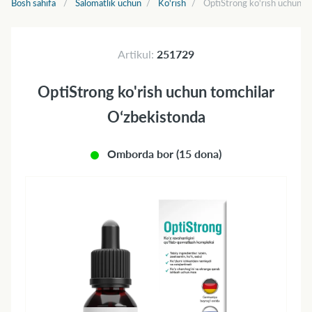
Bosh sahifa
Salomatlik uchun
Ko'rish
OptiStrong ko'rish uchun t
Artikul:
251729
OptiStrong ko'rish uchun tomchilar
Oʻzbekistonda
Omborda bor (15 dona)