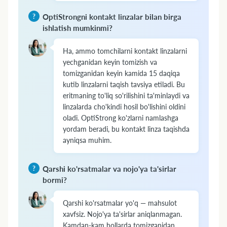
OptiStrongni kontakt linzalar bilan birga
ishlatish mumkinmi?
Ha, ammo tomchilarni kontakt linzalarni
yechganidan keyin tomizish va
tomizganidan keyin kamida 15 daqiqa
kutib linzalarni taqish tavsiya etiladi. Bu
eritmaning to'liq so'rilishini ta'minlaydi va
linzalarda cho'kindi hosil bo'lishini oldini
oladi. OptiStrong ko'zlarni namlashga
yordam beradi, bu kontakt linza taqishda
ayniqsa muhim.
Qarshi ko'rsatmalar va nojo'ya ta'sirlar
bormi?
Qarshi ko'rsatmalar yo'q — mahsulot
xavfsiz. Nojo'ya ta'sirlar aniqlanmagan.
Kamdan-kam hollarda tomizganidan