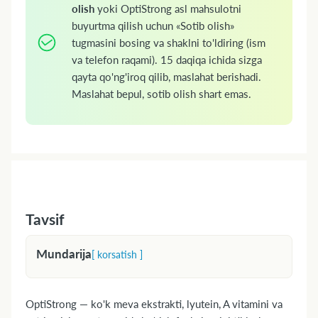
olish
yoki OptiStrong asl mahsulotni
buyurtma qilish uchun «Sotib olish»
tugmasini bosing va shaklni to'ldiring (ism
va telefon raqami). 15 daqiqa ichida sizga
qayta qo'ng'iroq qilib, maslahat berishadi.
Maslahat bepul, sotib olish shart emas.
Tavsif
Mundarija
[ korsatish ]
1. Chiqarish shakli
2. Farmakologik guruhi
OptiStrong — ko'k meva ekstrakti, lyutein, A vitamini va
3. Farmakodinamikasi va farmakokinetikasi