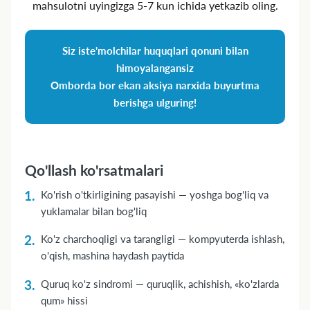
mahsulotni uyingizga 5‑7 kun ichida yetkazib oling.
Siz iste'molchilar huquqlari qonuni bilan
himoyalangansiz
Omborda bor ekan aksiya narxida buyurtma
berishga ulguring!
Qo'llash ko'rsatmalari
Ko'rish o'tkirligining pasayishi — yoshga bog'liq va
yuklamalar bilan bog'liq
Ko'z charchoqligi va tarangligi — kompyuterda ishlash,
o'qish, mashina haydash paytida
Quruq ko'z sindromi — quruqlik, achishish, «ko'zlarda
qum» hissi