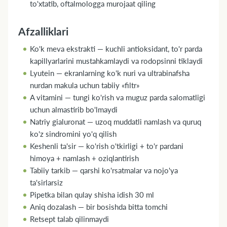
to'xtatib, oftalmologga murojaat qiling
Afzalliklari
Ko'k meva ekstrakti — kuchli antioksidant, to'r parda
kapillyarlarini mustahkamlaydi va rodopsinni tiklaydi
Lyutein — ekranlarning ko'k nuri va ultrabinafsha
nurdan makula uchun tabiiy «filtr»
A vitamini — tungi ko'rish va muguz parda salomatligi
uchun almastirib bo'lmaydi
Natriy gialuronat — uzoq muddatli namlash va quruq
ko'z sindromini yo'q qilish
Keshenli ta'sir — ko'rish o'tkirligi + to'r pardani
himoya + namlash + oziqlantirish
Tabiiy tarkib — qarshi ko'rsatmalar va nojo'ya
ta'sirlarsiz
Pipetka bilan qulay shisha idish 30 ml
Aniq dozalash — bir bosishda bitta tomchi
Retsept talab qilinmaydi