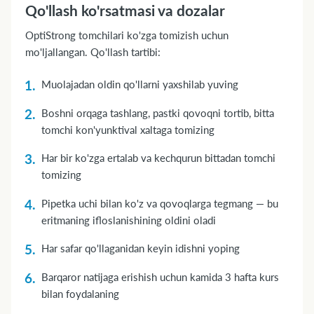
Qo'llash ko'rsatmasi va dozalar
OptiStrong tomchilari ko'zga tomizish uchun
mo'ljallangan. Qo'llash tartibi:
Muolajadan oldin qo'llarni yaxshilab yuving
Boshni orqaga tashlang, pastki qovoqni tortib, bitta
tomchi kon'yunktival xaltaga tomizing
Har bir ko'zga ertalab va kechqurun bittadan tomchi
tomizing
Pipetka uchi bilan ko'z va qovoqlarga tegmang — bu
eritmaning ifloslanishining oldini oladi
Har safar qo'llaganidan keyin idishni yoping
Barqaror natijaga erishish uchun kamida 3 hafta kurs
bilan foydalaning