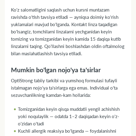
Ko'z salomatligini saqlash uchun kursni muntazam
ravishda o'tish tavsiya etiladi — ayniqsa doimiy ko'rish
yuklamalari mavjud bo'lganda. Kontakt linza taqadigan
bo'lsangiz, tomchilarni linzalarni yechganidan keyin
tomizing va tomizganidan keyin kamida 15 daqiqa kutib
linzalarni taqing. Qo'llashni boshlashdan oldin oftalmolog
bilan maslahatlashish tavsiya etiladi.
Mumkin bo'lgan nojo'ya ta'sirlar
OptiStrong tabiiy tarkibi va yumshoq formulasi tufayli
istalmagan nojo'ya ta'sirlarga ega emas. Individual o'ta
sezuvchanlikning kamdan-kam hollarida:
Tomizganidan keyin qisqa muddatli yengil achishish
yoki noqulaylik — odatda 1–2 daqiqadan keyin o'z-
o'zidan o'tadi
Kuchli allergik reaksiya bo'lganda — foydalanishni