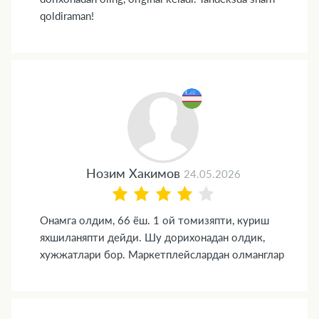
qoldiraman!
Нозим Хакимов
24.05.2026
Онамга олдим, 66 ёш. 1 ой томизяпти, куриш
яхшиланяпти дейди. Шу дорихонадан олдик,
хужжатлари бор. Маркетплейслардан олманглар