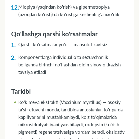
Miopiya (yaqindan ko'rish) va gipermetropiya
(uzoqdan ko'rish) da ko'rishga keshenli g'amxo'rlik
Qo'llashga qarshi ko'rsatmalar
Qarshi ko'rsatmalar yo'q — mahsulot xavfsiz
Komponentlarga individual o'ta sezuvchanlik
bo'lganda birinchi qo'llashdan oldin sinov o'tkazish
tavsiya etiladi
Tarkibi
Ko'k meva ekstrakti (Vaccinium myrtillus) — asosiy
ta'sir etuvchi modda, tarkibida antosianlar, to'r parda
kapillyarlarini mustahkamlaydi, ko'z to'qimalarida
mikrosirkulyatsiyani yaxshilaydi, rodopsin (ko'rish
pigmenti) regeneratsiyasiga yordam beradi, oksidativ