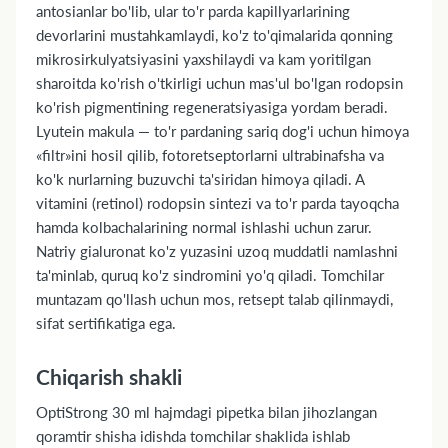
antosianlar bo'lib, ular to'r parda kapillyarlarining
devorlarini mustahkamlaydi, ko'z to'qimalarida qonning
mikrosirkulyatsiyasini yaxshilaydi va kam yoritilgan
sharoitda ko'rish o'tkirligi uchun mas'ul bo'lgan rodopsin
ko'rish pigmentining regeneratsiyasiga yordam beradi.
Lyutein makula — to'r pardaning sariq dog'i uchun himoya
«filtr»ini hosil qilib, fotoretseptorlarni ultrabinafsha va
ko'k nurlarning buzuvchi ta'siridan himoya qiladi. A
vitamini (retinol) rodopsin sintezi va to'r parda tayoqcha
hamda kolbachalarining normal ishlashi uchun zarur.
Natriy gialuronat ko'z yuzasini uzoq muddatli namlashni
ta'minlab, quruq ko'z sindromini yo'q qiladi. Tomchilar
muntazam qo'llash uchun mos, retsept talab qilinmaydi,
sifat sertifikatiga ega.
Chiqarish shakli
OptiStrong 30 ml hajmdagi pipetka bilan jihozlangan
qoramtir shisha idishda tomchilar shaklida ishlab