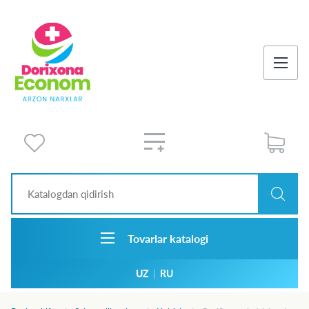
Tovarlar katalogi
UZ
|
RU