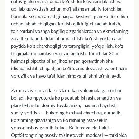
natriy gialuronat asosida ko'rish funksiyasini tiklash va
4. «OptiStrong»ni sotib olish, dorixonalarda
qo'llab-quvvatlash uchun mo'ljallangan tabiiy tomchilar.
Formula ko'z salomatligi haqida keshenli g'amxo'rlik qilish
mavjudligi va narxlari
uchun ishlab chiqilgan: ko'rish o'tkirligini saqlab turish,
5. Qo'llash ko'rsatmalari
to'r pardani yoshga bog'liq o'zgarishlardan va ekranlarning
6. Qo'llashga qarshi ko'rsatmalar
zararli ko'k nurlaridan himoya qilish, ko'rish yuklamalari
7. Tarkibi
paytida ko'z charchoqligi va tarangligini yo'q qilish, ko'z
8. Qo'llash ko'rsatmasi va dozalar
to'qimalarini namlash va oziqlantirish. Tomchilar 30 ml
9. Mumkin bo'lgan nojo'ya ta'sirlar
hajmdagi pipetka bilan jihozlangan qoramtir shisha
10. Afzalliklari
idishda ishlab chiqarilgan bo'lib, aniq dozalash va eritmani
11. Dozadan oshish
yorug'lik va havo ta'siridan himoya qilishni ta'minlaydi.
12. Maxsus ko'rsatmalar
Zamonaviy dunyoda ko'zlar ulkan yuklamalarga duchor
13. Homiladorlik va emizish davrida qo'llash
bo'ladi: kompyuterda ko'p soatlab ishlash, smartfon va
14. Transport vositalarini boshqarish qobiliyatiga
planshetlardan doimiy foydalanish, mashina haydash,
ta'siri
sun'iy yoritish — bularning barchasi charchoq, quruqlik,
15. Alkogol bilan muvofiqligi
ko'zlarning qizarishiga va ko'rishning asta-sekin
16. Saqlash sharoitlari
yomonlashuviga olib keladi. Ko'k meva ekstrakti —
17. Ekspertga TOP-5 savol
OptiStrong ning asosiy ta'sir etuvchi moddasi — tarkibida