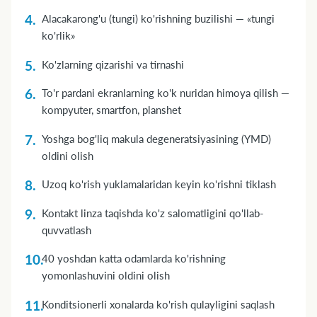
Alacakarong'u (tungi) ko'rishning buzilishi — «tungi
ko'rlik»
Ko'zlarning qizarishi va tirnashi
To'r pardani ekranlarning ko'k nuridan himoya qilish —
kompyuter, smartfon, planshet
Yoshga bog'liq makula degeneratsiyasining (YMD)
oldini olish
Uzoq ko'rish yuklamalaridan keyin ko'rishni tiklash
Kontakt linza taqishda ko'z salomatligini qo'llab-
quvvatlash
40 yoshdan katta odamlarda ko'rishning
yomonlashuvini oldini olish
Konditsionerli xonalarda ko'rish qulayligini saqlash