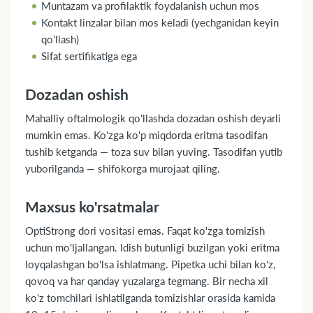
Muntazam va profilaktik foydalanish uchun mos
Kontakt linzalar bilan mos keladi (yechganidan keyin
qo'llash)
Sifat sertifikatiga ega
Dozadan oshish
Mahalliy oftalmologik qo'llashda dozadan oshish deyarli
mumkin emas. Ko'zga ko'p miqdorda eritma tasodifan
tushib ketganda — toza suv bilan yuving. Tasodifan yutib
yuborilganda — shifokorga murojaat qiling.
Maxsus ko'rsatmalar
OptiStrong dori vositasi emas. Faqat ko'zga tomizish
uchun mo'ljallangan. Idish butunligi buzilgan yoki eritma
loyqalashgan bo'lsa ishlatmang. Pipetka uchi bilan ko'z,
qovoq va har qanday yuzalarga tegmang. Bir necha xil
ko'z tomchilari ishlatilganda tomizishlar orasida kamida