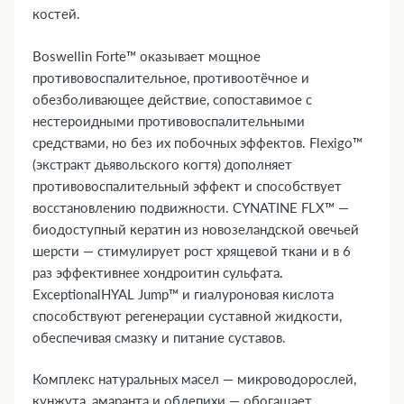
костей.
Boswellin Forte™ оказывает мощное
противовоспалительное, противоотёчное и
обезболивающее действие, сопоставимое с
нестероидными противовоспалительными
средствами, но без их побочных эффектов. Flexigo™
(экстракт дьявольского когтя) дополняет
противовоспалительный эффект и способствует
восстановлению подвижности. CYNATINE FLX™ —
биодоступный кератин из новозеландской овечьей
шерсти — стимулирует рост хрящевой ткани и в 6
раз эффективнее хондроитин сульфата.
ExceptionalHYAL Jump™ и гиалуроновая кислота
способствуют регенерации суставной жидкости,
обеспечивая смазку и питание суставов.
Комплекс натуральных масел — микроводорослей,
кунжута, амаранта и облепихи — обогащает