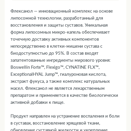
1. Форма выпуска
2. Фармакологическая группа
Флексанол — инновационный комплекс на основе
3. Фармакодинамика и фармакокинетика
липосомной технологии, разработанный для
4. Где купить Флексанол, наличие и цены в
восстановления и защиты суставов. Уникальная
форма липосомных микро-капель обеспечивает
аптеках
точечную доставку активных компонентов
5. Показания к применению
непосредственно в клетки-мишени сустава с
6. Противопоказания
биодоступностью до 95%. В состав входят
7. Состав
запатентованные ингредиенты мирового уровня:
8. Инструкция по применению и дозы
Boswellin Forte™, Flexigo™, CYNATINE FLX™,
9. Возможные побочные эффекты
ExceptionalHYAL Jump™, гиалуроновая кислота,
10. Преимущества
экстракт фукуса, а также комплекс натуральных
11. Передозировка
масел. Флексанол не является лекарственным
препаратом и применяется в качестве биологически
12. Особые указания
активной добавки к пище.
13. Применение при беременности и
кормлении грудью
Продукт направлен на устранение воспаления и боли
14. Влияние на способность управлять
в суставах, восстановление хрящевой ткани,
транспортными средствами и механизмами
обновление суставной жидкости и укрепление