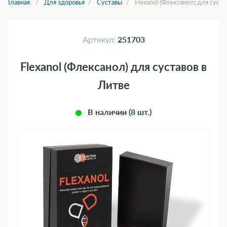
Главная
Для здоровья
Суставы
Flexanol (Флексанол) для суста
Артикул:
251703
Flexanol (Флексанол) для суставов в
Литве
В наличии (8 шт.)