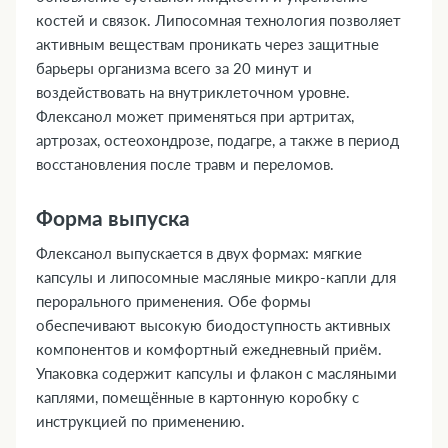
15. Совместимость с алкоголем
костей и связок. Липосомная технология позволяет
16. Условия хранения
активным веществам проникать через защитные
17. ТОП-5 вопросов эксперту
барьеры организма всего за 20 минут и
воздействовать на внутриклеточном уровне.
Флексанол может применяться при артритах,
артрозах, остеохондрозе, подагре, а также в период
восстановления после травм и переломов.
Форма выпуска
Флексанол выпускается в двух формах: мягкие
капсулы и липосомные масляные микро-капли для
перорального применения. Обе формы
обеспечивают высокую биодоступность активных
компонентов и комфортный ежедневный приём.
Упаковка содержит капсулы и флакон с масляными
каплями, помещённые в картонную коробку с
инструкцией по применению.