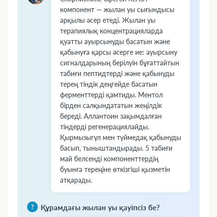
компонент — жылан уы сығындысы
арқылы әсер етеді. Жылан уы
терапиялық концентрацияларда
қуатты ауырсынуды басатын және
қабынуға қарсы әсерге ие: ауырсыну
сигналдарының берілуін бұғаттайтын
табиғи пептидтерді және қабынуды
терең тіндік деңгейде басатын
ферменттерді қамтиды. Ментол
бірден салқындататын жеңілдік
береді. Аллантоин зақымдалған
тіндерді регенерациялайды.
Қырмызыгүл мен түймедақ қабынуды
басып, тыныштандырады. 5 табиғи
май белсенді компоненттердің
буынға тереңіне өткізгіші қызметін
атқарады.
Құрамдағы жылан уы қауіпсіз бе?