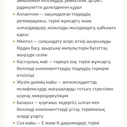
айналымын белсендіру, ревматизм, артрит,
радикулитте дәлелденген құрал
Аллантоин — зақымдалған тіндердің
регенерациясы, теріні жұмсарту және
ылғалдандыру, жазылуды жылдамдату, қабынуға
қарсы
Ментол — салқындату әсері, өткір ауырсынуды
бірден басу, ауырсыну импульстерін бұғаттау,
жеңілдік сезімі
Касторлық май — тереңге ену, теріні жұмсарту,
белсенді компоненттердің тіндердің тереңіне
өткізгіші
Жүзім дәнінің майы — антиоксиданттар,
полифенолдар, жасушаларды тотығу стрессінен
қорғау, микроциркуляция
Балауыз — қорғаныс кедергісі, ылғал мен
белсенді компоненттерді ұстау, терапиялық
әсерді ұзарту
Соя майы — Е және К дәрумендері, теріні