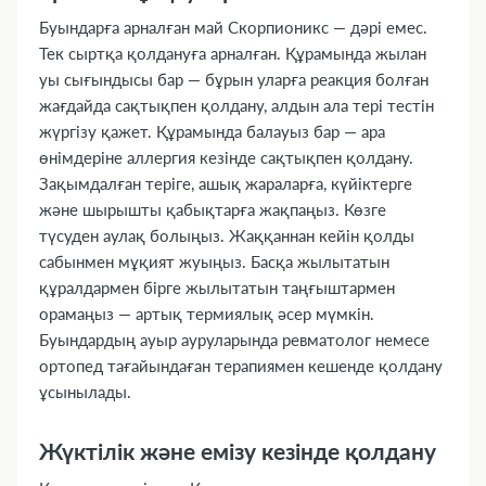
Буындарға арналған май Скорпионикс — дәрі емес.
Тек сыртқа қолдануға арналған. Құрамында жылан
уы сығындысы бар — бұрын уларға реакция болған
жағдайда сақтықпен қолдану, алдын ала тері тестін
жүргізу қажет. Құрамында балауыз бар — ара
өнімдеріне аллергия кезінде сақтықпен қолдану.
Зақымдалған теріге, ашық жараларға, күйіктерге
және шырышты қабықтарға жақпаңыз. Көзге
түсуден аулақ болыңыз. Жаққаннан кейін қолды
сабынмен мұқият жуыңыз. Басқа жылытатын
құралдармен бірге жылытатын таңғыштармен
орамаңыз — артық термиялық әсер мүмкін.
Буындардың ауыр ауруларында ревматолог немесе
ортопед тағайындаған терапиямен кешенде қолдану
ұсынылады.
Жүктілік және емізу кезінде қолдану