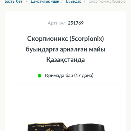
Басты бет
Денсаулық үшін
Буындар
Скорпионикс (Scorpionix
Артикул:
251769
Скорпионикс (Scorpionix)
буындарға арналған майы
Қазақстанда
Қоймада бар (17 дана)