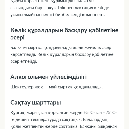
Қарсы көрсетілген. Құрамында жылан уы
сығындысы бар — жүктілік пен лактация кезінде
ұсынылмайтын күшті биобелсенді компонент.
Көлік құралдарын басқару қабілетіне
әсері
Бальзам сыртқа қолданылады және жүйелік әсер
көрсетпейді. Көлік құралдарын басқару қабілетіне
әсер етпейді.
Алкогольмен үйлесімділігі
Шектеулер жоқ — май сыртқа қолданылады.
Сақтау шарттары
Құрғақ, жарықтан қорғалған жерде +5°C-тан +25°C-
ге дейінгі температурада сақтаңыз. Балалардың
қолы жетпейтін жерде сақтаңыз. Банканы ашқаннан