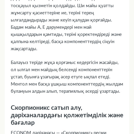
тосқауыл қызметін қолдайды. Ши майы қуатты
жұмсарту қасиеттеріне ие, теріні терең
ылғалдандырады және кеуіп қалудан қорғайды.
Бадам майы А, Е дәрумендері мен май
қышқылдарын қамтиды, теріні қоректендіреді және
қалпына келтіреді, басқа компоненттердің сіңуін
жақсартады.
Балауыз теріде жұқа қорғаныс кедергісін жасайды,
ол ылғал мен майдың белсенді компоненттерін
ұстап, буынға ұзағырақ әсер етуге ықпал етеді.
Ментол мен басқа ұшқыш компоненттердің жылдам
булануын алдын алып, терапиялық әсерді ұзартады.
Скорпионикс сатып алу,
дәріханалардағы қолжетімділік және
бағалар
ECONOM дәріханасы — «Скорпионикс» ресми