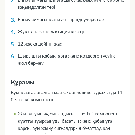
зақымдалған тері
Енгізу аймағындағы жіті іріңді үдерістер
Жүктілік және лактация кезеңі
12 жасқа дейінгі жас
Шырышты қабықтарға және көздерге түсуіне
жол бермеу
Құрамы
Буындарға арналған май Скорпионикс құрамында 11
белсенді компонент:
Жылан уының сығындысы — негізгі компонент,
қуатты ауырсынуды басатын және қабынуға
қарсы, ауырсыну сигналдарын бұғаттау, қан