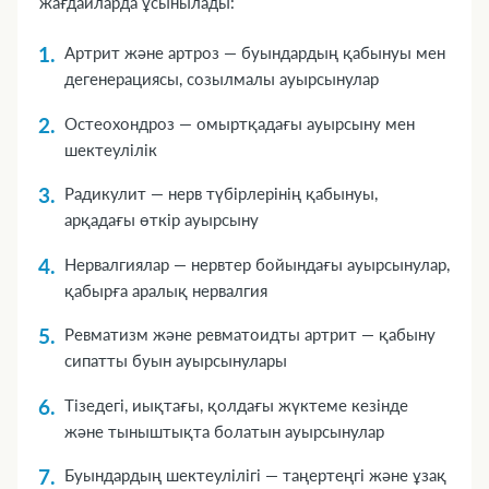
жағдайларда ұсынылады:
Артрит және артроз — буындардың қабынуы мен
дегенерациясы, созылмалы ауырсынулар
Остеохондроз — омыртқадағы ауырсыну мен
шектеулілік
Радикулит — нерв түбірлерінің қабынуы,
арқадағы өткір ауырсыну
Нервалгиялар — нервтер бойындағы ауырсынулар,
қабырға аралық нервалгия
Ревматизм және ревматоидты артрит — қабыну
сипатты буын ауырсынулары
Тізедегі, иықтағы, қолдағы жүктеме кезінде
және тыныштықта болатын ауырсынулар
Буындардың шектеулілігі — таңертеңгі және ұзақ