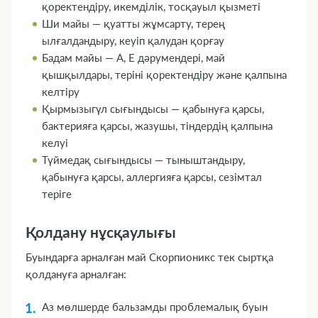
қоректендіру, икемділік, тосқауыл қызметі
Ши майы — қуатты жұмсарту, терең
ылғалдандыру, кеуіп қалудан қорғау
Бадам майы — А, Е дәрумендері, май
қышқылдары, теріні қоректендіру және қалпына
келтіру
Қырмызыгүл сығындысы — қабынуға қарсы,
бактерияға қарсы, жазушы, тіндердің қалпына
келуі
Түймедақ сығындысы — тыныштандыру,
қабынуға қарсы, аллергияға қарсы, сезімтал
теріге
Қолдану нұсқаулығы
Буындарға арналған май Скорпионикс тек сыртқа
қолдануға арналған:
Аз мөлшерде бальзамды проблемалық буын