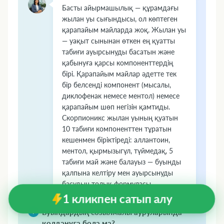
Басты айырмашылық — құрамдағы
жылан уы сығындысы, ол көптеген
қарапайым майларда жоқ. Жылан уы
— уақыт сынынан өткен ең қуатты
табиғи ауырсынуды басатын және
қабынуға қарсы компоненттердің
бірі. Қарапайым майлар әдетте тек
бір белсенді компонент (мысалы,
диклофенак немесе ментол) немесе
қарапайым шөп негізін қамтиды.
Скорпионикс жылан уының қуатын
10 табиғи компоненттен тұратын
кешенмен біріктіреді: аллантоин,
ментол, қырмызыгүл, түймедақ, 5
табиғи май және балауыз — буынды
қалпына келтіру мен ауырсынуды
басудың толық формуласы.
1 кликпен сатып алу
Буындардың созылмалы ауруларында
қолдануға бола ма?