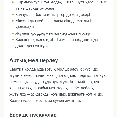
Қырмызыгүл + түймедақ — қабынуға қарсы және
тыныштандыру әсері
Балауыз — бальзамның теріде ұзақ әсері
Массаждан кейін жылдам сіңеді, майлы ізі
қалмайды
Жүйелі қолданумен жинақталатын әсер
Халықтық және қазіргі заманғы медицинада
дәлелденген құрал
Артық мөлшерлеу
Сыртқа қолдануда артық мөлшерлеу іс жүзінде
мүмкін емес. Бальзамның артық мөлшері қатты күю
немесе қызаруды тудыруы мүмкін — майлықпен
алып тастаңыз, сабынмен жуыңыз. Кездейсоқ
жұтылса — асқазанды жуыңыз, дәрігерге жүгініңіз.
Көзге түссе — мол таза сумен жуыңыз.
Ерекше нұсқаулар