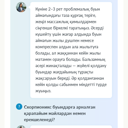
Күніне 2–3 рет проблемалық буын
аймағындағы таза құрғақ теріге,
жеңіл массажлық қимылдармен
сіңгенше біркелкі таратыңыз. Әсерді
күшейту үшін жағар алдында буын
аймағын жылы душпен немесе
компреспен алдын ала жылытуға
болады, ал жаққаннан кейін жылы
матамен орауға болады. Бальзамның
әсері жинақталады — жүйелі қолдану
буындар жағдайының тұрақты
жақсаруын береді. Әр қолданғаннан
кейін қолды сабынмен міндетті түрде
жуыңыз.
Скорпионикс буындарға арналған
қарапайым майлардан немен
ерекшеленеді?