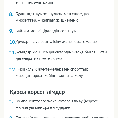
тыныштықтан кейін
Бұлшықет ауырсынулары мен спазмдар —
миозиттер, миалгиялар, шиеленіс
Байлам мен сіңірлердің созылуы
Ұрулар — ауырсыну, ісіну және гематомалар
Буындар мен шеміршектердің жасқа байланысты
дегенеративті өзгерістері
Физикалық жүктемелер мен спорттық
жарақаттардан кейінгі қалпына келу
Қарсы көрсетілімдер
Компоненттерге жеке көтере алмау (әсіресе
жылан уы мен ара өнімдеріне)
Енгізу аймағындағы ашық жаралар, күйіктер және