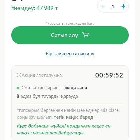
-
+
Үнемдеу: 47 989 ₸
*курс сатып алғандағы баға
Сатып алу
Бір кликпен сатып алу
00:59:51
Акция аяқталуына:
Соңғы тапсырыс —
жаңа ғана
8
адам бұл тауарды қарауда
*тапсырыс бергеннен кейін менеджеріміз сізге
қоңырау шалып,
тегін кеңес береді
Курс бойынша жүйелі қолданған кезде ең
жақсы нәтижелер байқалады