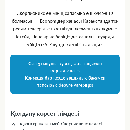
Скорпионикс өнімінің сапасына еш күмәніңіз
болмасын — Econom дәріханасы Қазақстанда тек
ресми тексерілген жеткізушілермен ғана жұмыс
істейді. Тапсырыс беріңіз де, сапалы тауарды
үйіңізге 5‑7 күнде жеткізіп алыңыз.
Сіз тұтынушы құқықтары заңымен
қорғалғансыз
Қоймада бар кезде акциялық бағамен
тапсырыс беруге үлгеріңіз!
Қолдану көрсетілімдері
Буындарға арналған май Скорпионикс келесі