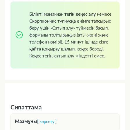
Білікті маманнан
тегін кеңес алу
немесе
Скорпионикс түпнұсқа өнімге тапсырыс
беру үшін «Сатып алу» түймесін басып,
форманы толтырыңыз (аты-жөні және
телефон нөмірі). 15 минут ішінде сізге
қайта қоңырау шалып, кеңес береді.
Кеңес тегін, сатып алу міндетті емес.
Сипаттама
Мазмұны
[ көрсету ]