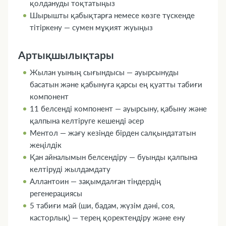
қолдануды тоқтатыңыз
Шырышты қабықтарға немесе көзге түскенде
тітіркену — сумен мұқият жуыңыз
Артықшылықтары
Жылан уының сығындысы — ауырсынуды
басатын және қабынуға қарсы ең қуатты табиғи
компонент
11 белсенді компонент — ауырсыну, қабыну және
қалпына келтіруге кешенді әсер
Ментол — жағу кезінде бірден салқындататын
жеңілдік
Қан айналымын белсендіру — буынды қалпына
келтіруді жылдамдату
Аллантоин — зақымдалған тіндердің
регенерациясы
5 табиғи май (ши, бадам, жүзім дәні, соя,
касторлық) — терең қоректендіру және ену