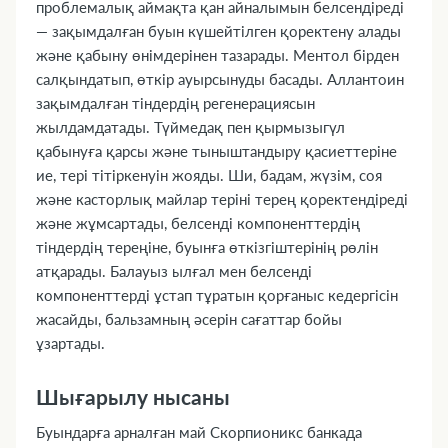
проблемалық аймақта қан айналымын белсендіреді
— зақымдалған буын күшейтілген қоректену алады
және қабыну өнімдерінен тазарады. Ментол бірден
салқындатып, өткір ауырсынуды басады. Аллантоин
зақымдалған тіндердің регенерациясын
жылдамдатады. Түймедақ пен қырмызыгүл
қабынуға қарсы және тыныштандыру қасиеттеріне
ие, тері тітіркенуін жояды. Ши, бадам, жүзім, соя
және касторлық майлар теріні терең қоректендіреді
және жұмсартады, белсенді компоненттердің
тіндердің тереңіне, буынға өткізгіштерінің рөлін
атқарады. Балауыз ылғал мен белсенді
компоненттерді ұстап тұратын қорғаныс кедергісін
жасайды, бальзамның әсерін сағаттар бойы
ұзартады.
Шығарылу нысаны
Буындарға арналған май Скорпионикс банкада