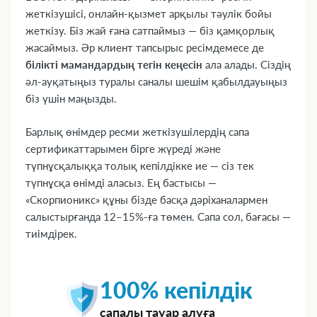
жеткізушісі, онлайн-қызмет арқылы тәулік бойы
жеткізу. Біз жай ғана сатпаймыз — біз қамқорлық
жасаймыз. Әр клиент тапсырыс ресімдемесе де
білікті мамандардың тегін кеңесін
ала алады. Сіздің
әл-ауқатыңыз туралы саналы шешім қабылдауыңыз
біз үшін маңызды.
Барлық өнімдер ресми жеткізушілердің сапа
сертификаттарымен бірге жүреді және
түпнұсқалыққа толық кепілдікке ие — сіз тек
түпнұсқа өнімді аласыз. Ең бастысы —
«Скорпионикс» құны бізде басқа дәріханалармен
салыстырғанда 12–15%-ға төмен. Сапа сол, бағасы —
тиімдірек.
100% кепілдік
сапалы тауар алуға