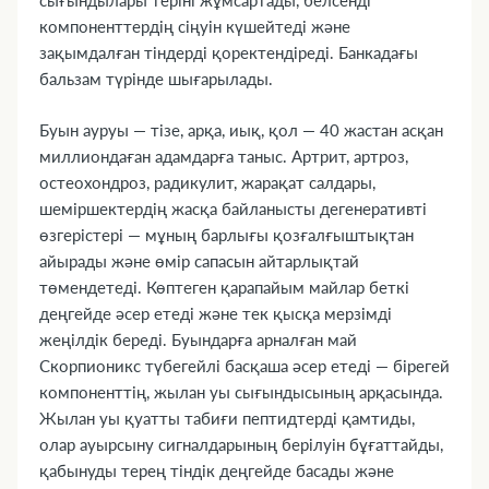
сығындылары теріні жұмсартады, белсенді
17. Сарапшыға ТОП-5 сұрақ
компоненттердің сіңуін күшейтеді және
зақымдалған тіндерді қоректендіреді. Банкадағы
бальзам түрінде шығарылады.
Буын ауруы — тізе, арқа, иық, қол — 40 жастан асқан
миллиондаған адамдарға таныс. Артрит, артроз,
остеохондроз, радикулит, жарақат салдары,
шеміршектердің жасқа байланысты дегенеративті
өзгерістері — мұның барлығы қозғалғыштықтан
айырады және өмір сапасын айтарлықтай
төмендетеді. Көптеген қарапайым майлар беткі
деңгейде әсер етеді және тек қысқа мерзімді
жеңілдік береді. Буындарға арналған май
Скорпионикс түбегейлі басқаша әсер етеді — бірегей
компоненттің, жылан уы сығындысының арқасында.
Жылан уы қуатты табиғи пептидтерді қамтиды,
олар ауырсыну сигналдарының берілуін бұғаттайды,
қабынуды терең тіндік деңгейде басады және