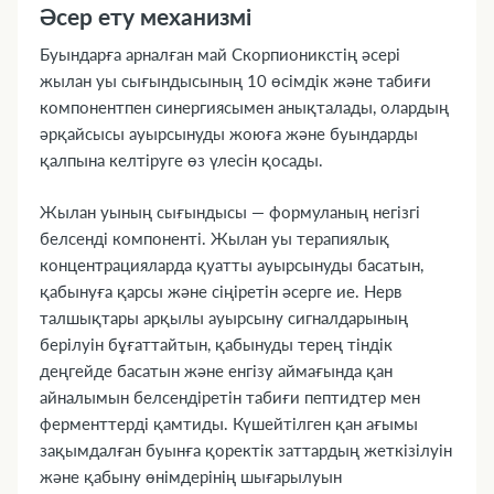
Әсер ету механизмі
Буындарға арналған май Скорпионикстің әсері
жылан уы сығындысының 10 өсімдік және табиғи
компонентпен синергиясымен анықталады, олардың
әрқайсысы ауырсынуды жоюға және буындарды
қалпына келтіруге өз үлесін қосады.
Жылан уының сығындысы — формуланың негізгі
белсенді компоненті. Жылан уы терапиялық
концентрацияларда қуатты ауырсынуды басатын,
қабынуға қарсы және сіңіретін әсерге ие. Нерв
талшықтары арқылы ауырсыну сигналдарының
берілуін бұғаттайтын, қабынуды терең тіндік
деңгейде басатын және енгізу аймағында қан
айналымын белсендіретін табиғи пептидтер мен
ферменттерді қамтиды. Күшейтілген қан ағымы
зақымдалған буынға қоректік заттардың жеткізілуін
және қабыну өнімдерінің шығарылуын