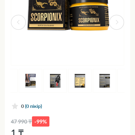
0
(0 пікір)
47 990 ₸
-99%
1 ₸