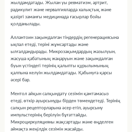
жылдамдатады. Жылан уы ревматизм, артрит,
радикулит және нервалгияларда халықтық және
қазіргі заманғы медицинада ғасырлар бойы
қолданылады.
Аллантоин зақымдалған тіндердің регенерациясына
ықпал етеді, теріні жұмсартады және
ылғалдандырады. Микрозақымдардың жазылуын,
жасуша қабатының жаңаруын және зақымдалған
буын үстіндегі терінің қалыпты құрылымының
қалпына келуін жылдамдатады. Қабынуға қарсы
әсері бар.
Ментол айқын салқындату сезімін қамтамасыз
етеді, өткір ауырсынуды бірден төмендетеді. Терінің
салқын рецепторларына әсер етіп, ауырсыну
импульстерінің берілуін бұғаттайды.
Микроциркуляцияны жақсартады және өңделген
аймақта жеңілдік сезімін жасайды.