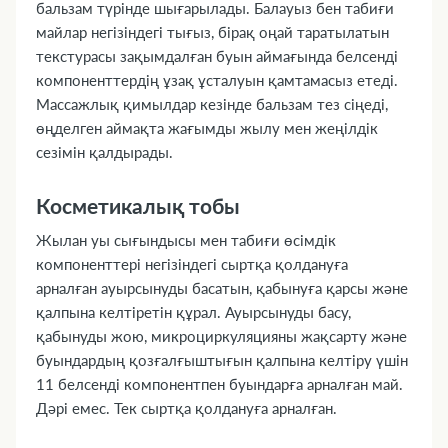
бальзам түрінде шығарылады. Балауыз бен табиғи
майлар негізіндегі тығыз, бірақ оңай таратылатын
текстурасы зақымдалған буын аймағында белсенді
компоненттердің ұзақ ұсталуын қамтамасыз етеді.
Массажлық қимылдар кезінде бальзам тез сіңеді,
өңделген аймақта жағымды жылу мен жеңілдік
сезімін қалдырады.
Косметикалық тобы
Жылан уы сығындысы мен табиғи өсімдік
компоненттері негізіндегі сыртқа қолдануға
арналған ауырсынуды басатын, қабынуға қарсы және
қалпына келтіретін құрал. Ауырсынуды басу,
қабынуды жою, микроциркуляцияны жақсарту және
буындардың қозғалғыштығын қалпына келтіру үшін
11 белсенді компонентпен буындарға арналған май.
Дәрі емес. Тек сыртқа қолдануға арналған.