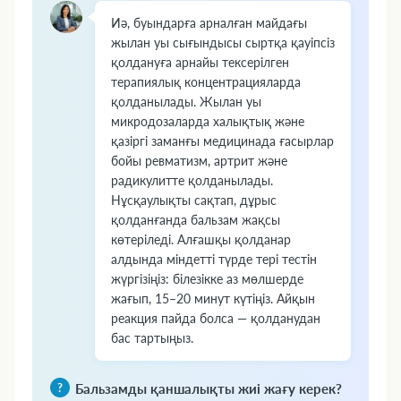
Иә, буындарға арналған майдағы
жылан уы сығындысы сыртқа қауіпсіз
қолдануға арнайы тексерілген
терапиялық концентрацияларда
қолданылады. Жылан уы
микродозаларда халықтық және
қазіргі заманғы медицинада ғасырлар
бойы ревматизм, артрит және
радикулитте қолданылады.
Нұсқаулықты сақтап, дұрыс
қолданғанда бальзам жақсы
көтеріледі. Алғашқы қолданар
алдында міндетті түрде тері тестін
жүргізіңіз: білезікке аз мөлшерде
жағып, 15–20 минут күтіңіз. Айқын
реакция пайда болса — қолданудан
бас тартыңыз.
Бальзамды қаншалықты жиі жағу керек?