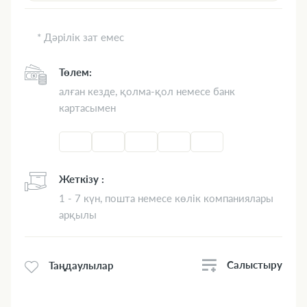
* Дәрілік зат емес
Төлем:
алған кезде, қолма-қол немесе банк
картасымен
Жеткізу :
1 - 7 күн, пошта немесе көлік компаниялары
арқылы
Салыстыру
Таңдаулылар