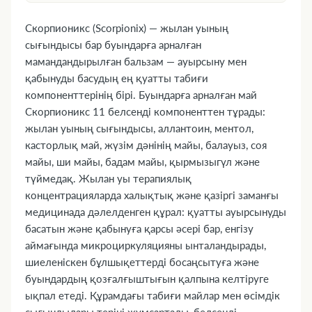
1. Шығарылу нысаны
2. Косметикалық тобы
Скорпионикс (Scorpionix) — жылан уының
3. Әсер ету механизмі
сығындысы бар буындарға арналған
4. Скорпионикс сатып алу, дәріханалардағы
мамандандырылған бальзам — ауырсыну мен
қабынуды басудың ең қуатты табиғи
қолжетімділік және бағалар
компоненттерінің бірі. Буындарға арналған май
5. Қолдану көрсетілімдері
Скорпионикс 11 белсенді компоненттен тұрады:
6. Қарсы көрсетілімдер
жылан уының сығындысы, аллантоин, ментол,
7. Құрамы
касторлық май, жүзім дәнінің майы, балауыз, соя
8. Қолдану нұсқаулығы
майы, ши майы, бадам майы, қырмызыгүл және
9. Ықтимал жанама әсерлер
түймедақ. Жылан уы терапиялық
10. Артықшылықтары
концентрацияларда халықтық және қазіргі заманғы
11. Артық мөлшерлеу
медицинада дәлелденген құрал: қуатты ауырсынуды
басатын және қабынуға қарсы әсері бар, енгізу
12. Ерекше нұсқаулар
аймағында микроциркуляцияны ынталандырады,
13. Жүктілік және емізу кезінде қолдану
шиеленіскен бұлшықеттерді босаңсытуға және
14. Көлік құралдарын басқару қабілетіне әсері
буындардың қозғалғыштығын қалпына келтіруге
15. Алкогольмен үйлесімділігі
ықпал етеді. Құрамдағы табиғи майлар мен өсімдік
16. Сақтау шарттары