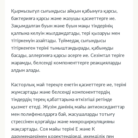
Қырмызыгүл сығындысы айқын қабынуға қарсы,
бактерияға қарсы және жазушы қасиеттерге ие.
Зақымдалған буын және буын маңы тіндерінің
қалпына келуін жылдамдатады, тері қызаруы мен
тітіркенуін азайтады. Түймедақ сығындысы
тітіркенген теріні тыныштандырады, қабынуды
басады, аллергияға қарсы әсерге ие. Сезімтал теріге
жарамды, белсенді компоненттерге реакцияларды
алдын алады.
Касторлық май тереңге енетін қасиеттерге ие, теріні
жұмсартады және белсенді компоненттердің
тіндердің терең қабаттарына өткізгіші ретінде
қызмет етеді. Жүзім дәнінің майы антиоксиданттар
мен полифенолдарға бай, жасушаларды тотығу
стрессінен қорғайды және микроциркуляцияны
жақсартады. Соя майы теріні Е және К
дәрумендерімен қоректендіреді, икемділік пен