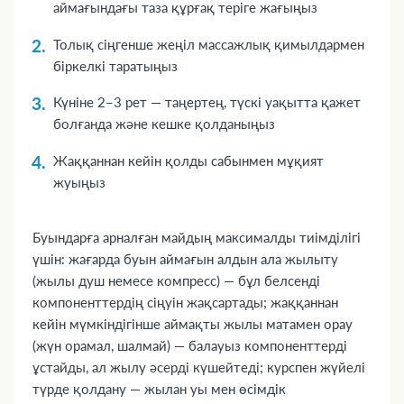
аймағындағы таза құрғақ теріге жағыңыз
Толық сіңгенше жеңіл массажлық қимылдармен
біркелкі таратыңыз
Күніне 2–3 рет — таңертең, түскі уақытта қажет
болғанда және кешке қолданыңыз
Жаққаннан кейін қолды сабынмен мұқият
жуыңыз
Буындарға арналған майдың максималды тиімділігі
үшін: жағарда буын аймағын алдын ала жылыту
(жылы душ немесе компресс) — бұл белсенді
компоненттердің сіңуін жақсартады; жаққаннан
кейін мүмкіндігінше аймақты жылы матамен орау
(жүн орамал, шалмай) — балауыз компоненттерді
ұстайды, ал жылу әсерді күшейтеді; курспен жүйелі
түрде қолдану — жылан уы мен өсімдік