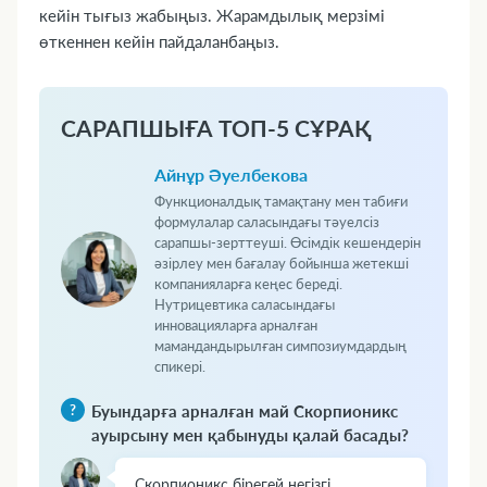
кейін тығыз жабыңыз. Жарамдылық мерзімі
өткеннен кейін пайдаланбаңыз.
САРАПШЫҒА ТОП-5 СҰРАҚ
Айнұр Әуелбекова
Функционалдық тамақтану мен табиғи
формулалар саласындағы тәуелсіз
сарапшы-зерттеуші. Өсімдік кешендерін
әзірлеу мен бағалау бойынша жетекші
компанияларға кеңес береді.
Нутрицевтика саласындағы
инновацияларға арналған
мамандандырылған симпозиумдардың
спикері.
Буындарға арналған май Скорпионикс
ауырсыну мен қабынуды қалай басады?
Скорпионикс бірегей негізгі