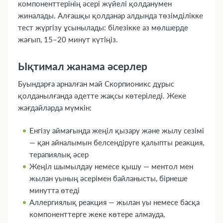
компоненттерінің әсері жүйелі қолданумен
жиналады. Алғашқы қолданар алдында төзімділікке
тест жүргізу ұсынылады: білезікке аз мөлшерде
жағып, 15–20 минут күтіңіз.
Ықтимал жанама әсерлер
Буындарға арналған май Скорпионикс дұрыс
қолданылғанда әдетте жақсы көтеріледі. Жеке
жағдайларда мүмкін:
Енгізу аймағында жеңіл қызару және жылу сезімі
— қан айналымын белсендіруге қалыпты реакция,
терапиялық әсер
Жеңіл шымылдау немесе қышу — ментол мен
жылан уының әсерімен байланысты, бірнеше
минутта өтеді
Аллергиялық реакция — жылан уы немесе басқа
компоненттерге жеке көтере алмауда,